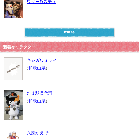
ワグー&スティ
新着キャラクター
キシガワミライ
(
和歌山県
)
たま駅長代理
(
和歌山県
)
八瀬かえで