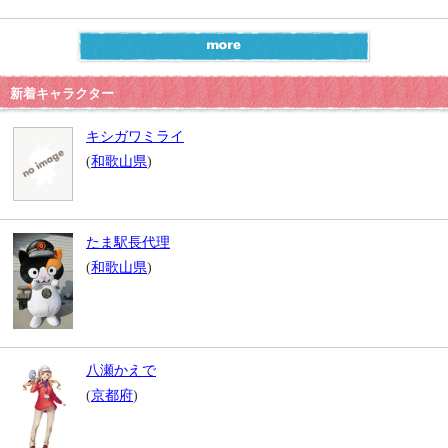
新着キャラクター
キシガワミライ
(
和歌山県
)
たま駅長代理
(
和歌山県
)
八瀬かえで
(
京都府
)