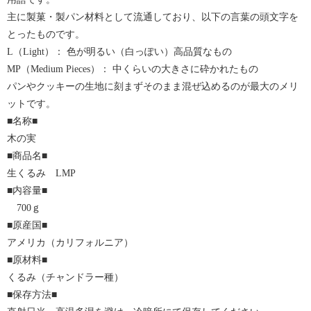
主に製菓・製パン材料として流通しており、以下の言葉の頭文字を
とったものです。
L（Light）： 色が明るい（白っぽい）高品質なもの
MP（Medium Pieces）： 中くらいの大きさに砕かれたもの
パンやクッキーの生地に刻まずそのまま混ぜ込めるのが最大のメリ
ットです。
■名称■
木の実
■商品名■
生くるみ LMP
■内容量■
700ｇ
■原産国■
アメリカ（カリフォルニア）
■原材料■
くるみ（チャンドラー種）
■保存方法■