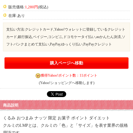
販売価格:
1,280円
(税込)
在庫:あり
支払い方法:クレジットカード,Yahoo!ウォレットに登録しているクレジット
カード,銀行振込,ペイジー,コンビニ,ドコモケータイ払い,auかんたん決済,ソ
フトバンクまとめて支払い,PayPay,ゆっくり払い,PayPayクレジット
購入ページへ移動
獲得Yahoo!ポイント数：11ポイント
(Yahoo!ショッピングへ移動します)
商品説明
くるみ おつまみ ナッツ 限定 お菓子 ポイント ダイエット
クルミのLMPとは、クルミの「色」と「サイズ」を表す業界の規格
用語です。