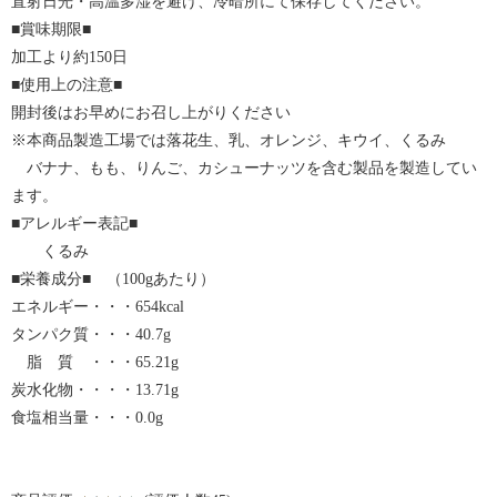
直射日光・高温多湿を避け、冷暗所にて保存してください。
■賞味期限■
加工より約150日
■使用上の注意■
開封後はお早めにお召し上がりください
※本商品製造工場では落花生、乳、オレンジ、キウイ、くるみ
バナナ、もも、りんご、カシューナッツを含む製品を製造してい
ます。
■アレルギー表記■
くるみ
■栄養成分■ （100gあたり）
エネルギー・・・654kcal
タンパク質・・・40.7g
脂 質 ・・・65.21g
炭水化物・・・・13.71g
食塩相当量・・・0.0g