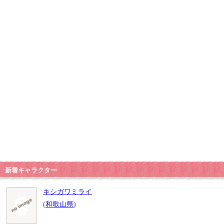
新着キャラクター
キシガワミライ
(
和歌山県
)