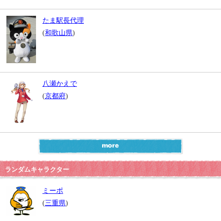
たま駅長代理
(
和歌山県
)
八瀬かえで
(
京都府
)
ランダムキャラクター
ミーポ
(
三重県
)