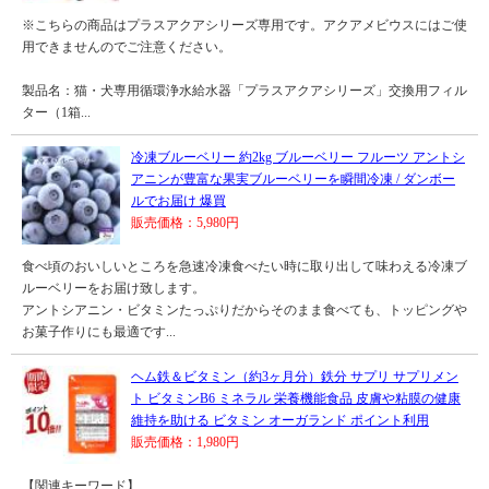
※こちらの商品はプラスアクアシリーズ専用です。アクアメビウスにはご使
用できませんのでご注意ください。
製品名：猫・犬専用循環浄水給水器「プラスアクアシリーズ」交換用フィル
ター（1箱...
冷凍ブルーベリー 約2kg ブルーベリー フルーツ アントシ
アニンが豊富な果実ブルーベリーを瞬間冷凍 / ダンボー
ルでお届け 爆買
販売価格：5,980円
食べ頃のおいしいところを急速冷凍食べたい時に取り出して味わえる冷凍ブ
ルーベリーをお届け致します。
アントシアニン・ビタミンたっぷりだからそのまま食べても、トッピングや
お菓子作りにも最適です...
ヘム鉄＆ビタミン（約3ヶ月分）鉄分 サプリ サプリメン
ト ビタミンB6 ミネラル 栄養機能食品 皮膚や粘膜の健康
維持を助ける ビタミン オーガランド ポイント利用
販売価格：1,980円
【関連キーワード】