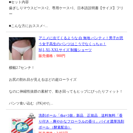
■セット内容
歯ぎしりマウスピース×2、専用ケース×1、日本語説明書【サイズ】フリ
ー
■こんな方におススメ<...
アニメに出てくるような 白 無地 パンティ！男子が思
う女子高生のパンツはこうでなくっちゃ！
M,L,XL,XXLサイズ 制服ショーツ
販売価格：900円
横幅2.7センチ！
お尻の割れ目が見えるほどの超ローライズ
なのに伸縮性抜群の素材で、動き回ってもヒップにぴったりフィット！
パンツ食い込む（PK)やた...
洗剤ポール「4kg×1個」新品 正規品 送料無料「香
り付き・爽やかなフローラルの香り」バイオ濃厚洗剤
ポール （酵素配合）