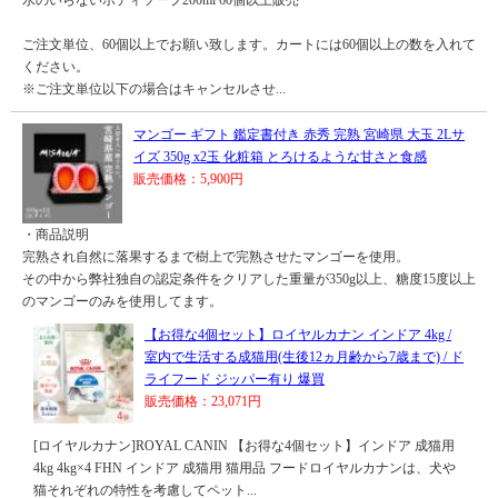
水のいらないボディソープ200ml 60個以上販売
ご注文単位、60個以上でお願い致します。カートには60個以上の数を入れて
ください。
※ご注文単位以下の場合はキャンセルさせ...
マンゴー ギフト 鑑定書付き 赤秀 完熟 宮崎県 大玉 2Lサ
イズ 350g x2玉 化粧箱 とろけるような甘さと食感
販売価格：5,900円
・商品説明
完熟され自然に落果するまで樹上で完熟させたマンゴーを使用。
その中から弊社独自の認定条件をクリアした重量が350g以上、糖度15度以上
のマンゴーのみを使用してます。
【お得な4個セット】ロイヤルカナン インドア 4kg /
室内で生活する成猫用(生後12ヵ月齢から7歳まで) / ド
ライフード ジッパー有り 爆買
販売価格：23,071円
[ロイヤルカナン]ROYAL CANIN 【お得な4個セット】インドア 成猫用
4kg 4kg×4 FHN インドア 成猫用 猫用品 フードロイヤルカナンは、犬や
猫それぞれの特性を考慮してペット...