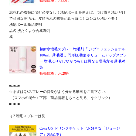
販売価格：3,955円
泥汚れの衣類に悩む必要なし！洗剤ポールを使えば、つけ置き洗いだけ
で頑固な泥汚れ、皮脂汚れの衣類が真っ白に！ゴシゴシ洗い不要！
洗剤ポール商品説明
品名 洗たくよう合成洗剤
成...
超耐水増毛スプレー 増毛剤「QZプロフェッショナル
180ml」薄毛隠し 円形脱毛症 ボリュームアップスプレ
ー 増毛ふりかけやかつらとは異なる増毛方法 薄毛対
策
販売価格：6,620円
■□■□■
※まずはQZスプレーの特長がよく分かる動画をご覧下さい。
(スマホの場合：下部「商品情報をもっと見る」をクリック)
■□■□■
ＱＺ増毛スプレーは見...
Coke ON ドリンクチケット（お好きな「ジョージ
ア」製品1本）