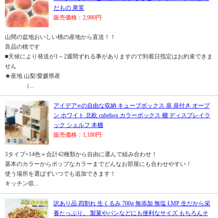
だもの 果実
販売価格：2,980円
山間の盆地おいしい桃の産地から直送！！
良品の桃です
■天候により発送が1～2週間ずれる事がありますので到着日指定はお約束できま
せん
★産地 山梨/愛媛県産
（...
アイデア∞の自由な収納 キューブボックス 扉 扉付き オープ
ン ホワイト 北欧 cubebox カラーボックス 棚 ディスプレイラ
ック シェルフ 本棚
販売価格：1,180円
3タイプ×14色＝合計42種類から自由に選んで組み合わせ！
基本のカラーからポップなカラーまでどんなお部屋にも合わせやすい！
使う場所を選ばずいつでも追加できます！
キッチン収...
訳あり品 四割れ 生くるみ 700g 無添加 無塩 LMP 生だから栄
養たっぷり。 製菓やパンなどにも便利なサイズ もちろんそ