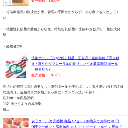
販売価格：1,000円
・冷蔵庫専用の熟成ぬか床。管理の手間がかからず、初心者でも失敗しにく
い。
・植物性乳酸菌の菌種から研究。特別な乳酸菌10億個/kgを使用し、超熟成発
酵。
・経験者の8...
洗剤ポール「2kg×2個」新品 正規品 送料無料「香り付
き・爽やかなフローラルの香り」バイオ濃厚洗剤 ポール
（酵素配合）
販売価格：3,977円
泥汚れの衣類に悩む必要なし！洗剤ポールを使えば、つけ置き洗いだけで頑固
な泥汚れ、皮脂汚れの衣類が真っ白に！ゴシゴシ洗い不要！
洗剤ポール商品説明
品名 洗たくよう合成洗剤
成...
安心クール便 完熟桃 良品！2セット御購入でお得な500円
OFFクーポン！ 送料無料 もも モモ ピーチ フルーツ 果物 く