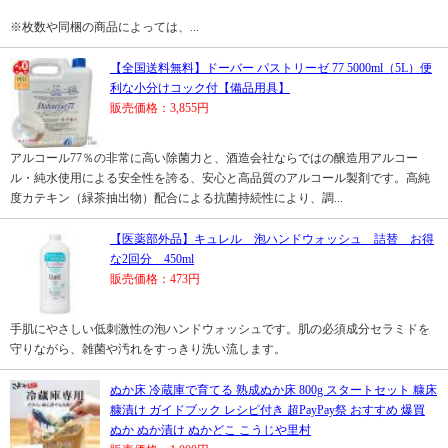
※枚数や同梱の商品によっては、...
【全国送料無料】ドーバー パストリーゼ 77 5000ml（5L）便
利な小分けコック付【備品用具】
販売価格：3,855円
アルコール77％の非常に高い除菌力と、酒造会社ならではの醸造用アルコー
ル・純水使用による安全性を誇る、安心と高品質のアルコール製剤です。高純
度カテキン（緑茶抽出物）配合による抗菌持続性により、調...
【医薬部外品】キュレル 泡ハンドウォッシュ 詰替 お得
な2回分 450ml
販売価格：473円
手肌にやさしい低刺激性の泡ハンドウォッシュです。肌の必須成分セラミドを
守りながら、雑菌や汚れをすっきり洗い流します。
ぬか床 冷蔵庫で育てる 熟成ぬか床 800g スタートセット 糠床
糠漬け ガイドブック レシピ付き 超PayPay祭 おすすめ 爆買
ぬか ぬか漬け ぬかどこ こうじや里村