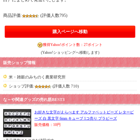
商品評価:
(評価人数795)
購入ページへ移動
獲得Yahoo!ポイント数：27ポイント
(Yahoo!ショッピングへ移動します)
販売ショップ情報
米・雑穀のみちのく農業研究所
ショップ評価:
(評価人数 710)
な～や関連グッズの売れ筋BEST3
お好きな文字がえらべます アルファベットビーズ レタービ
ーズ 白 黒文字 6mm キューブ 1コ売り プラビーズ
販売価格：10円