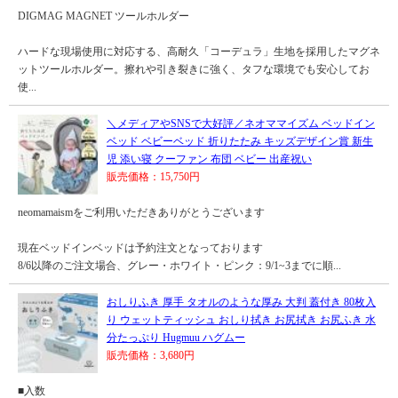
DIGMAG MAGNET ツールホルダー
ハードな現場使用に対応する、高耐久「コーデュラ」生地を採用したマグネ
ットツールホルダー。擦れや引き裂きに強く、タフな環境でも安心してお
使...
＼メディアやSNSで大好評／ネオママイズム ベッドイン
ベッド ベビーベッド 折りたたみ キッズデザイン賞 新生
児 添い寝 クーファン 布団 ベビー 出産祝い
販売価格：15,750円
neomamaismをご利用いただきありがとうございます
現在ベッドインベッドは予約注文となっております
8/6以降のご注文場合、グレー・ホワイト・ピンク：9/1~3までに順...
おしりふき 厚手 タオルのような厚み 大判 蓋付き 80枚入
り ウェットティッシュ おしり拭き お尻拭き お尻ふき 水
分たっぷり Hugmuu ハグムー
販売価格：3,680円
■入数