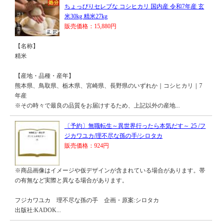
ちょっぴりセレブな コシヒカリ 国内産 令和7年産 玄
米30kg 精米27kg
販売価格：15,880円
【名称】
精米
【産地・品種・産年】
熊本県、鳥取県、栃木県、宮崎県、長野県のいずれか｜コシヒカリ｜7
年産
※その時々で最良の品質をお届けするため、上記以外の産地...
〔予約〕無職転生～異世界行ったら本気だす～ 25 /フ
ジカワユカ/理不尽な孫の手/シロタカ
販売価格：924円
※商品画像はイメージや仮デザインが含まれている場合があります。帯
の有無など実際と異なる場合があります。
フジカワユカ 理不尽な孫の手 企画・原案:シロタカ
出版社:KADOK...