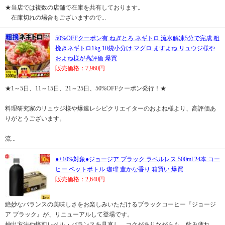
★当店では複数の店舗で在庫を共有しております。
在庫切れの場合もございますので...
50%OFFクーポン有 ねぎとろ ネギトロ 流水解凍5分で完成 粗
挽きネギトロ1kg 10袋小分け マグロ ますよね リュウジ様や
およね様が高評価 爆買
販売価格：7,960円
★1～5日、11～15日、21～25日、50%OFFクーポン発行！★
料理研究家のリュウジ様や爆速レシピクリエイターのおよね様より、高評価あ
りがとうございます。
流...
●+10%対象●ジョージア ブラック ラベルレス 500ml 24本 コー
ヒー ペットボトル 珈琲 豊かな香り 箱買い 爆買
販売価格：2,640円
絶妙なバランスの美味しさをお楽しみいただけるブラックコーヒー『ジョージ
ア ブラック』が、リニューアルして登場です。
抽出方法や焙煎レベル・バランスを見直し、コクがありながらも、飲み疲れ