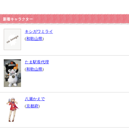
新着キャラクター
キシガワミライ
(
和歌山県
)
たま駅長代理
(
和歌山県
)
八瀬かえで
(
京都府
)