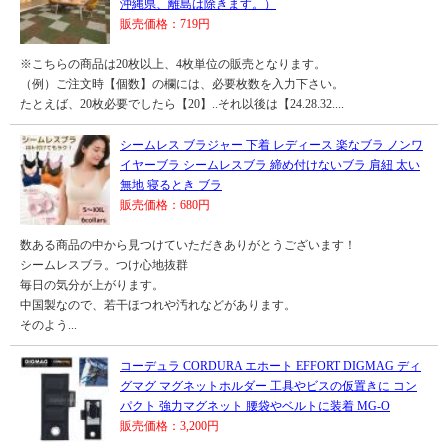
沖縄県、離島は除きます。）
販売価格：719円
※こちらの商品は20枚以上、4枚単位の販売となります。
（例）ご注文時【個数】の欄には、必要枚数を入力下さい。
たとえば、20枚必要でしたら【20】..それ以後は【24.28.32....
シームレス ブラジャー 下着 レディース 楽なブラ ノンワ
イヤーブラ シームレスブラ 締め付けないブラ 肩紐 太い
無地 寝るとき ブラ
販売価格：680円
数ある商品の中から見つけていただきありがとうございます！
シームレスブラ。つけ心地抜群
毎日の気分が上がります。
中国製なので、若干ほつれや汚れなどがあります。
そのよう...
コーデュラ CORDURA エホート EFFORT DIGMAG ディ
グマグ マグネットホルダー 工具やビスの仮置きに コン
パクト 強力マグネット 腰袋やベルトに装着 MG-O
販売価格：3,200円