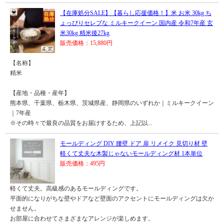
【在庫処分SALE】【暮らし応援価格！】米 お米 30kg ち
ょっぴりセレブな ミルキークイーン 国内産 令和7年産 玄
米30kg 精米後27kg
販売価格：15,880円
【名称】
精米
【産地・品種・産年】
熊本県、千葉県、栃木県、茨城県産、静岡県のいずれか｜ミルキークイーン
｜7年産
※その時々で最良の品質をお届けするため、上記以...
モールディング DIY 腰壁 ドア 扉 リメイク 見切り材 壁
軽くて丈夫な木製じゃないモールディング材 1本単位
販売価格：495円
軽くて丈夫。高級感のあるモールディングです。
平面的になりがちな壁やドアなど壁面のアクセントにモールディングは欠か
せません。
お部屋に合わせてさまざまなアレンジが楽しめます。