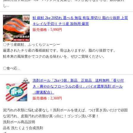
し...
鮭 銀鮭 2kg 20切れ 選べる 無塩 有塩 厚切り 脂のり抜群 上質
キレイな手切り チリ産 加熱用 爆買
販売価格：5,990円
〇チリ産銀鮭、ふっくらジューシー
厳選されたチリ産の養殖銀鮭です。骨はありますが、脂のり抜群です。
鮭本来の風味豊かでコクのある味わいを、ぜひご賞味ください。
〇食べ応...
洗剤ポール「2kg×1個」新品 正規品 送料無料「香り付
き・爽やかなフローラルの香り」バイオ濃厚洗剤 ポール
（酵素配合）
販売価格：2,369円
泥汚れの衣類に悩む必要なし！洗剤ポールを使えば、つけ置き洗いだけで頑固
な泥汚れ、皮脂汚れの衣類が真っ白に！ゴシゴシ洗い不要！
洗剤ポール商品説明
品名 洗たくよう合成洗剤