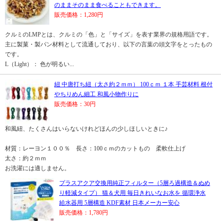
のままそのまま食べることもできます。
販売価格：1,280円
クルミのLMPとは、クルミの「色」と「サイズ」を表す業界の規格用語です。
主に製菓・製パン材料として流通しており、以下の言葉の頭文字をとったもの
です。
L（Light）： 色が明るい...
紐 中唐打ち紐（太さ約２ｍｍ） 100ｃｍ １本 手芸材料 根付
やちりめん細工 和風小物作りに
販売価格：30円
和風紐、たくさんはいらないけれどほんの少しほしいときに♪
材質：レーヨン１００％ 長さ：100ｃｍのカットもの 柔軟仕上げ
太さ：約２ｍｍ
お洗濯には適しません。
プラスアクア交換用純正フィルター（5層ろ過構造＆ぬめ
り軽減タイプ） 猫＆犬用 毎日きれいなお水を 循環浄水
給水器用 5層構造 KDF素材 日本メーカー安心
販売価格：1,780円