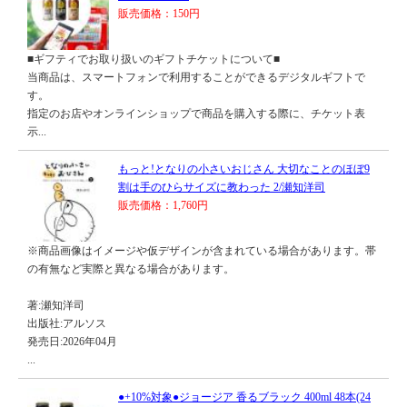
販売価格：150円
■ギフティでお取り扱いのギフトチケットについて■
当商品は、スマートフォンで利用することができるデジタルギフトで
す。
指定のお店やオンラインショップで商品を購入する際に、チケット表
示...
もっと!となりの小さいおじさん 大切なことのほぼ9
割は手のひらサイズに教わった 2/瀬知洋司
販売価格：1,760円
※商品画像はイメージや仮デザインが含まれている場合があります。帯
の有無など実際と異なる場合があります。
著:瀬知洋司
出版社:アルソス
発売日:2026年04月
...
●+10%対象●ジョージア 香るブラック 400ml 48本(24