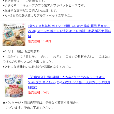
●表示価格は１コのお値段です。
●小さめ６ｍｍキューブのプラ製アルファベットビーズです。
●お好きな文字だけご購入いただけます。
●Ａ～Zまでの選択肢よりアルファベット文字をご...
1袋から送料無料 ポイント利用 ふりかけ 薬味 麺用 悪魔やく
み 20g メール便 ポイント消化 ギフト お試し商品 浜乙女 調味
料
販売価格：198円
●今だけ！1袋から送料無料！
●「天かす」に「青じそ」「のり」「ねぎ」「ごま」の具材を入れ、「ごま油」
でほんのり香りとコクを出しました。
●クセになる味わいに仕上げた悪魔的なやくみで...
【在庫処分】 賞味期限：2027年2月 はごろも シーチキン
Smile プチ マイルド (25g) パウチ ツナ缶 一人前のサラダやお
料理に
販売価格：59円
★パッケージ・商品内容等は、予告なく変更する場合も
ございます。予めご了承ください。