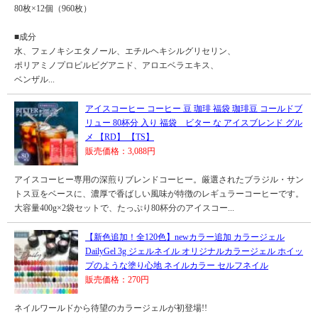
80枚×12個（960枚）
■成分
水、フェノキシエタノール、エチルヘキシルグリセリン、
ポリアミノプロピルビグアニド、アロエベラエキス、
ベンザル...
アイスコーヒー コーヒー 豆 珈琲 福袋 珈琲豆 コールドブ
リュー 80杯分 入り 福袋 ビター な アイスブレンド グル
メ 【RD】 【TS】
販売価格：3,088円
アイスコーヒー専用の深煎りブレンドコーヒー。厳選されたブラジル・サン
トス豆をベースに、濃厚で香ばしい風味が特徴のレギュラーコーヒーです。
大容量400g×2袋セットで、たっぷり80杯分のアイスコー...
【新色追加！全120色】newカラー追加 カラージェル
DailyGel 3g ジェルネイル オリジナルカラージェル ホイッ
プのような塗り心地 ネイルカラー セルフネイル
販売価格：270円
ネイルワールドから待望のカラージェルが初登場!!