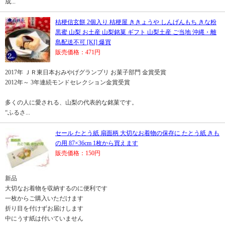
成...
桔梗信玄餅 2個入り 桔梗屋 ききょうや しんげんもち きな粉
黒蜜 山梨 お土産 山梨銘菓 ギフト 山梨土産 ご当地 沖縄・離
島配送不可 [KI] 爆買
販売価格：471円
2017年 ＪＲ東日本おみやげグランプリ お菓子部門 金賞受賞
2012年～ 3年連続モンドセレクション金賞受賞
多くの人に愛される、山梨の代表的な銘菓です。
“ふるさ...
セール たとう紙 扇面柄 大切なお着物の保存に たとう紙 きも
の用 87×36cm 1枚から買えます
販売価格：150円
新品
大切なお着物を収納するのに便利です
一枚からご購入いただけます
折り目を付けずお届けします
中にうす紙は付いていません