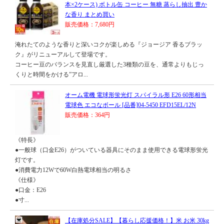
本×2ケース) ボトル缶 コーヒー 無糖 蒸らし抽出 豊か
な香り まとめ買い
販売価格：7,680円
淹れたてのような香りと深いコクが楽しめる『ジョージア 香るブラッ
ク』がリニューアルして登場です。
コーヒー豆のバランスを見直し厳選した3種類の豆を、通常よりもじっ
くりと時間をかける”アロ...
オーム電機 電球形蛍光灯 スパイラル形 E26 60形相当
電球色 エコなボール [品番]04-5450 EFD15EL/12N
販売価格：364円
《特長》
●一般球（口金E26）がついている器具にそのまま使用できる電球形蛍光
灯です。
●消費電力12Wで60W白熱電球相当の明るさ
《仕様》
●口金：E26
●寸...
【在庫処分SALE】【暮らし応援価格！】米 お米 30kg