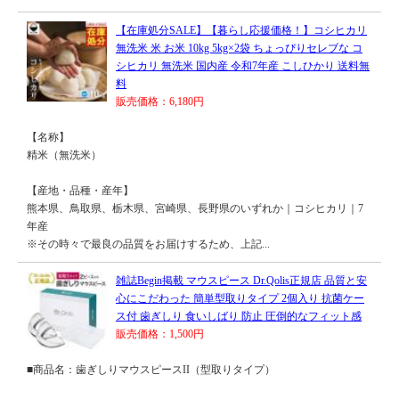
【在庫処分SALE】【暮らし応援価格！】コシヒカリ
無洗米 米 お米 10kg 5kg×2袋 ちょっぴりセレブな コ
シヒカリ 無洗米 国内産 令和7年産 こしひかり 送料無
料
販売価格：6,180円
【名称】
精米（無洗米）
【産地・品種・産年】
熊本県、鳥取県、栃木県、宮崎県、長野県のいずれか｜コシヒカリ｜7
年産
※その時々で最良の品質をお届けするため、上記...
雑誌Begin掲載 マウスピース Dr.Qolis正規店 品質と安
心にこだわった 簡単型取りタイプ 2個入り 抗菌ケー
ス付 歯ぎしり 食いしばり 防止 圧倒的なフィット感
販売価格：1,500円
■商品名：歯ぎしりマウスピースII（型取りタイプ）