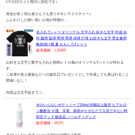
UV/LEDライト両方に対応です♪
発色が良く初心者さんでも塗りやすいテクスチャー♪
ふんわりした軽い使い心地が特徴の...
名入れ Tシャツ オリジナル 文字入れ 好きな文字 作成 自
作 蹴球 龍球 野球 塁球 排球 打球 お好きな文字 男女兼用
帆前掛け風 夏 おもしろTシャツ
販売価格：1,950円
お好きな文字と数字を入れた昭和レトロ風のオリジナルTシャツが作れま
す。
ご自身や友人家族などへの誕生日プレゼントとして作成しても喜ばれること
間違いなし！
内容は注文手続きでご...
水のいらないボディソープ200ml 60個以上販売 ヒアルロ
ン酸配合 介護、災害、病気やケガなどで入浴できない時
防災グッズ 販促品 ノベルティグッズ
販売価格：605円