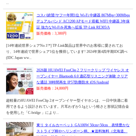
...
コスパ絶賛/ヤフー年間1位 Wi-Fi 中継器 867Mbp+300Mbps
デュアルバンド AC1200 APモード搭載 WIFI 中継器 3年保
証 強力なWi-Fiを死角へ拡張 TP-Link RE305/A
販売価格：3,380円
[14年連続世界シェアNo.1!*] TP-Link製品は世界中のお客様に愛されてお
り、14年連続で世界シェア1位を獲得しています! 2024年第4四半期IDC調べ
(IDC Japan ww...
2026新 HUAWEI FreeClip 2 フリークリップ ワイヤレス オ
ープンイヤー Bluetooth 6.0 適応型リスニング体験 クリア
な通話 38時間再生 IP57防塵防水 iOS/Android
販売価格：24,800円
超軽量のHUAWEI FreeClip 2オープンイヤー型イヤホンは、一日中快適に着
用できるよう設計されています。片耳わずか5.1gという軽さと形状記憶合金
を使用した「C-bridge 」により...
東リ タイルカーペット GA100W 50cm×50cm 表情豊かな
ストライプ柄やヘリンボーン柄。★送料無料（北海道、