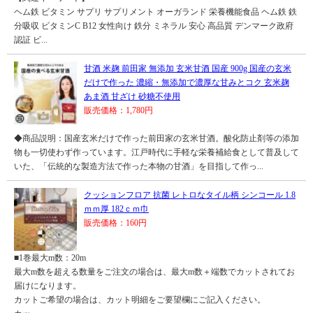
ヘム鉄 ビタミン サプリ サプリメント オーガランド 栄養機能食品 ヘム鉄 鉄
分吸収 ビタミンC B12 女性向け 鉄分 ミネラル 安心 高品質 デンマーク政府
認証 ビ...
甘酒 米麹 前田家 無添加 玄米甘酒 国産 900g 国産の玄米
だけで作った 濃縮・無添加で濃厚な甘みとコク 玄米麹
あま酒 甘ざけ 砂糖不使用
販売価格：1,780円
◆商品説明：国産玄米だけで作った前田家の玄米甘酒。酸化防止剤等の添加
物も一切使わず作っています。江戸時代に手軽な栄養補給食として普及して
いた、「伝統的な製造方法で作った本物の甘酒」を目指して作っ...
クッションフロア 抗菌 レトロなタイル柄 シンコール 1.8
ｍｍ厚 182ｃｍ巾
販売価格：160円
■1巻最大m数：20m
最大m数を超える数量をご注文の場合は、最大m数＋端数でカットされてお
届けになります。
カットご希望の場合は、カット明細をご要望欄にご記入ください。