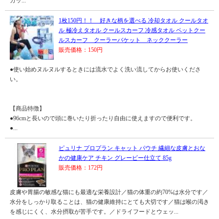
カッ...
1枚150円！！ 好きな柄を選べる 冷却タオル クールタオ
ル 極冷えタオル クールスカーフ 冷感タオル ペットクー
ルスカーフ クーラーバケット ネッククーラー
販売価格：150円
●使い始めヌルヌルするときには流水でよく洗い流してからお使いくださ
い。
【商品特徴】
●96cmと長いので頭に巻いたり折ったり自由に使えますので便利です。
●...
ピュリナ プロプラン キャット パウチ 繊細な皮膚とおな
かの健康ケア チキン グレービー仕立て 85g
販売価格：172円
皮膚や胃腸の敏感な猫にも最適な栄養設計／猫の体重の約70%は水分です／
水分をしっかり取ることは、猫の健康維持にとても大切です／猫は喉の渇き
を感じにくく、水分摂取が苦手です。／ドライフードとウェッ...