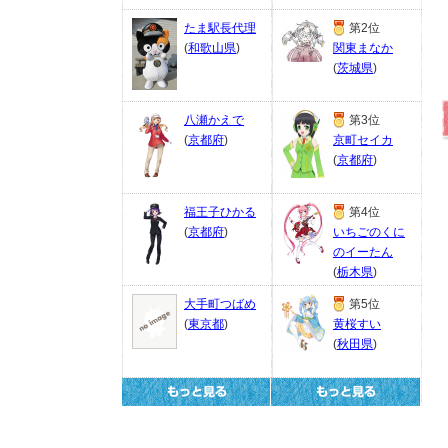
たま駅長代理
第2位
(
和歌山県
)
関東まなか
(
茨城県
)
八瀬かえで
第3位
(
京都府
)
京町セイカ
(
京都府
)
福王子ひかる
第4位
(
京都府
)
いちごのくに
のイーたん
(
栃木県
)
大手町つばめ
第5位
(
東京都
)
黄桜すい
(
秋田県
)