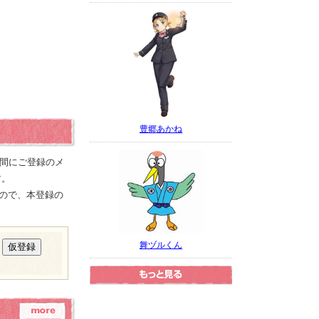
豊郷あかね
の間にご登録のメ
す。
ので、本登録の
舞ヅルくん