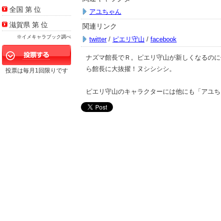
全国 第
位
アユちゃん
滋賀県 第
位
関連リンク
※イメキャラブック調べ
twitter
/
ピエリ守山
/
facebook
ナズマ館長でＲ。ピエリ守山が新しくなるのに
ら館長に大抜擢！ヌシシシシ。
投票は毎月1回限りです
ピエリ守山のキャラクターには他にも「アユち