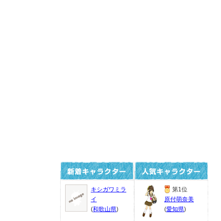
キシガワミラ
第1位
イ
原付萌奈美
(
和歌山県
)
(
愛知県
)