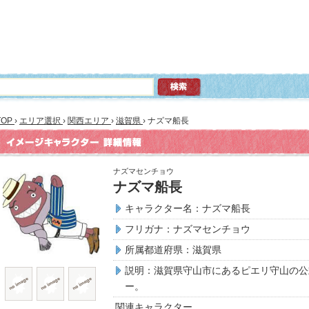
TOP
›
エリア選択
›
関西エリア
›
滋賀県
›
ナズマ船長
ナズマセンチョウ
ナズマ船長
キャラクター名：ナズマ船長
フリガナ：ナズマセンチョウ
所属都道府県：滋賀県
説明：滋賀県守山市にあるピエリ守山の公
ー。
関連キャラクター