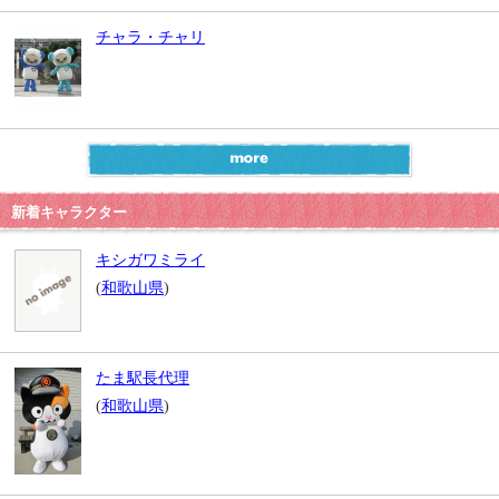
チャラ・チャリ
新着キャラクター
キシガワミライ
(
和歌山県
)
たま駅長代理
(
和歌山県
)