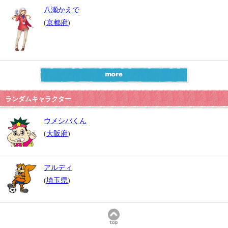
八瀬かえで
(
京都府
)
ランダムキャラクター
ウメシバくん
(
大阪府
)
アルディ
(
埼玉県
)