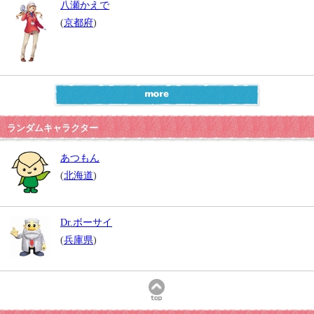
八瀬かえで
(
京都府
)
ランダムキャラクター
あつもん
(
北海道
)
Dr.ボーサイ
(
兵庫県
)