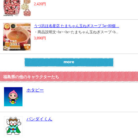
2,420円
うづ志ほ名産店 たまちゃん玉ねぎスープ 5g×80個 ...
・商品説明文<br><br>たまちゃん玉ねぎスープ<b...
3,890円
福島県の他のキャラクターたち
ホタピー
バンダイくん