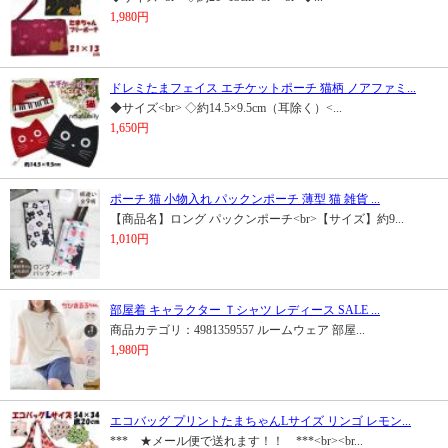
1,980円
ドレミたまフェイス エチケットポーチ 猫柄 ノアファミ...
◆サイズ<br> ◇約14.5×9.5cm（耳除く）<...
1,650円
ポーチ 猫 小物入れ パックンポーチ 薄型 猫 雑貨 ...
【商品名】ロング パックンポーチ<br>【サイズ】約9...
1,010円
部屋着 キャラクター Ｔシャツ レディース SALE ...
商品カテゴリ：4981359557 ルームウェア 部屋...
1,980円
エコバッグ プリントたまちゃんLサイズ リンゴ レモン...
*** ★メール便で送れます！！ ***<br><br...