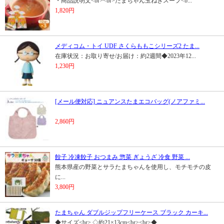
・商品説明文<br><br>たまちゃん玉ねぎスープ<b...
1,820円
メディコム・トイ UDF さくらももこシリーズ2 たま...
在庫状況：お取り寄せ/お届け：約2週間◆2023年12...
1,230円
[メール便対応] ニュアンスたまエコバッグ(ノアファミ...
2,860円
餃子 冷凍餃子 おつまみ 惣菜 ぎょうざ 冷食 野菜 ...
熊本県産の野菜とサラたまちゃんを使用し、モチモチの皮
に...
3,800円
たまちゃん ダブルジップフリーケース ブラック カーキ...
◆サイズ<br> ◇約21×13cm<br><br>◆...