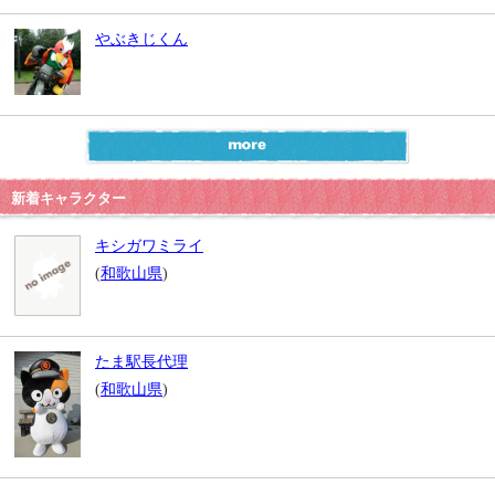
やぶきじくん
新着キャラクター
キシガワミライ
(
和歌山県
)
たま駅長代理
(
和歌山県
)