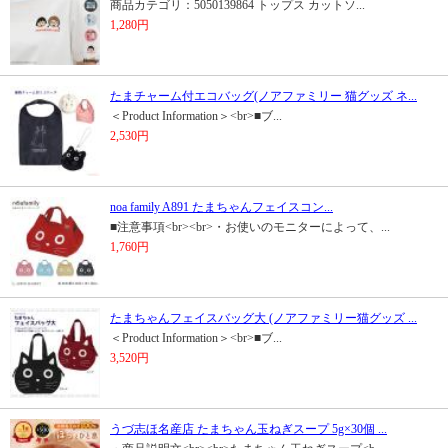
商品カテゴリ：5050139864 トップス カットソ...
1,280円
たまチャーム付エコバッグ(ノアファミリー 猫グッズ ネ...
＜Product Information＞<br>■ブ...
2,530円
noa family A891 たまちゃんフェイスコン...
■注意事項<br><br>・お使いのモニターによって、...
1,760円
たまちゃんフェイスバッグ大 (ノアファミリー猫グッズ ...
＜Product Information＞<br>■ブ...
3,520円
うづ志ほ名産店 たまちゃん玉ねぎスープ 5g×30個 ...