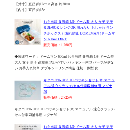
【外寸】直径 約17cm × 高さ 約30cm
【内寸】直径 約15c...
お弁当箱 弁当箱 1段 ドーム型 大人 女子 男子
食洗機OK レンジOK 潰れない おしゃれ ラン
チボックス 汁漏れ防止 DOMEMAN (ドームマ
ン 600ml 13021)
販売価格：1,760円
◆関連ワード： ドームマン 600ml お弁当箱 弁当箱 1段 ドーム型
大人 女子 男子 高校生 洗いやすい パッキン一体型 パーツが少な
い お手入れ簡単 ダブルシーリング構造 仕切一体型 食...
キタコ 960-1085100 パッキンセット(B) マニュ
アル/遠心クラッチ/セル付車両補修用 マグナ
50
販売価格：2,725円
キタコ 960-1085100 パッキンセット(B) マニュアル/遠心クラッチ/
セル付車両補修用 マグナ50
お弁当箱 弁当箱 1段 ドーム型 大人 女子 男子