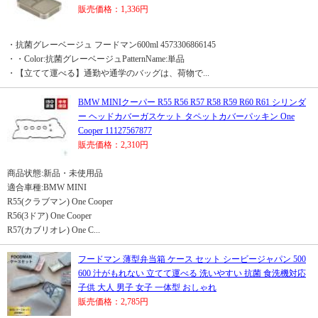
販売価格：1,336円
・抗菌グレーベージュ フードマン600ml 4573306866145
・・Color:抗菌グレーベージュPatternName:単品
・【立てて運べる】通勤や通学のバッグは、荷物で...
BMW MINIクーパー R55 R56 R57 R58 R59 R60 R61 シリンダ
ー ヘッドカバーガスケット タペットカバーパッキン One
Cooper 11127567877
販売価格：2,310円
商品状態:新品・未使用品
適合車種:BMW MINI
R55(クラブマン) One Cooper
R56(3ドア) One Cooper
R57(カブリオレ) One C...
フードマン 薄型弁当箱 ケース セット シービージャパン 500
600 汁がもれない 立てて運べる 洗いやすい 抗菌 食洗機対応
子供 大人 男子 女子 一体型 おしゃれ
販売価格：2,785円