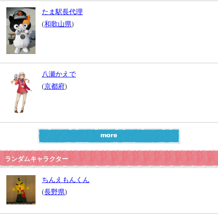
たま駅長代理
(
和歌山県
)
八瀬かえで
(
京都府
)
ランダムキャラクター
ちんえもんくん
(
長野県
)