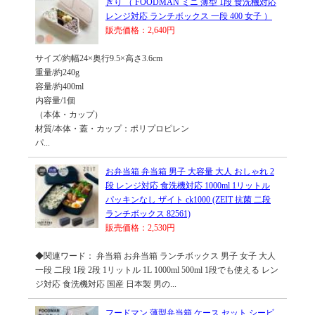
ぎり （ FOODMAN ミニ 薄型 1段 食洗機対応
レンジ対応 ランチボックス 一段 400 女子 ）
販売価格：2,640円
サイズ/約幅24×奥行9.5×高さ3.6cm
重量/約240g
容量/約400ml
内容量/1個
（本体・カップ）
材質/本体・蓋・カップ：ポリプロピレン
パ...
お弁当箱 弁当箱 男子 大容量 大人 おしゃれ 2
段 レンジ対応 食洗機対応 1000ml 1リットル
パッキンなし ザイト ck1000 (ZEIT 抗菌 二段
ランチボックス 82561)
販売価格：2,530円
◆関連ワード： 弁当箱 お弁当箱 ランチボックス 男子 女子 大人
一段 二段 1段 2段 1リットル 1L 1000ml 500ml 1段でも使える レン
ジ対応 食洗機対応 国産 日本製 男の...
フードマン 薄型弁当箱 ケース セット シービ