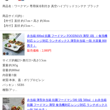
商品名：ワークマン 専用保冷剤付き 真空ハイブリッドコンテナ ブラック
商品サイズ(約)：
【外寸】直径 約17cm × 高さ 約30cm
【内寸】直径 約15cm ×...
弁当箱 800ml 抗菌 フードマン FOODMAN 薄型 1段 （ 食洗機
対応 レンジ対応 ランチボックス 薄型弁当箱 一段 大容量 800
男子 ）
販売価格：2,080円
サイズ/約幅21×奥行21×高さ3.5cm
重量/約365g
容量/約800ml
内容量/1個
材質/本体、蓋：ポリプロピレン
パッキン：SEBS
種類/アッ...
弁当箱 薄型弁当箱 抗菌フードマン500 1段 500ml （ お弁当箱
抗菌 フードマン 薄型 食洗機対応 レンジ対応 ランチボックス
一段 500 女子 ）