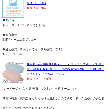
き 33117525064
販売価格：946円
◆商品名
ドレンコック パッキン付き 新品
◆適合車種
BMW ビーエムダブリュー
◆適合型式（※あくまでも「参考型式」です）
3シリーズ E46<...
弁当箱 お弁当箱 1段 400ml ドームマン ランチボックス 盛り
付け 綺麗 仕切り 電子レンジ対応 食洗機対応 【☆60】/盛り
付けしやすい弁当箱ドームマン
販売価格：1,680円
[シービージャパン] 盛り付けしやすい弁当箱 ドームマン
具材を綺麗な状態に保ったまま持ち運ぶことのできる「ドーム蓋型」の弁当箱
蓋がドーム型なので盛り付けたときのふ...