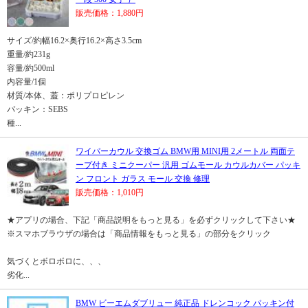
販売価格：1,880円
サイズ/約幅16.2×奥行16.2×高さ3.5cm
重量/約231g
容量/約500ml
内容量/1個
材質/本体、蓋：ポリプロピレン
パッキン：SEBS
種...
ワイパーカウル 交換ゴム BMW用 MINI用 2メートル 両面テ
ープ付き ミニクーパー 汎用 ゴムモール カウルカバー パッキ
ン フロント ガラス モール 交換 修理
販売価格：1,010円
★アプリの場合、下記「商品説明をもっと見る」を必ずクリックして下さい★
※スマホブラウザの場合は「商品情報をもっと見る」の部分をクリック
気づくとボロボロに、、、
劣化...
BMW ビーエムダブリュー 純正品 ドレンコック パッキン付