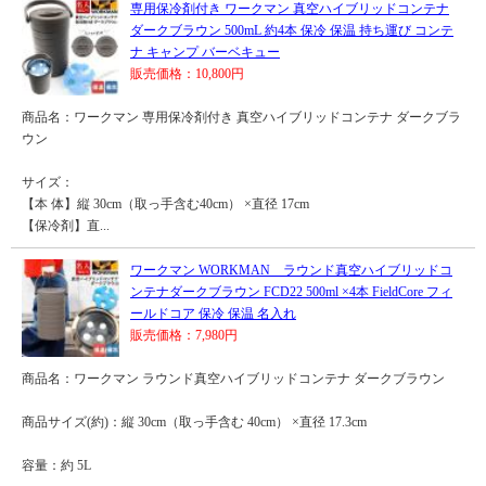
専用保冷剤付き ワークマン 真空ハイブリッドコンテナ
ダークブラウン 500mL 約4本 保冷 保温 持ち運び コンテ
ナ キャンプ バーベキュー
販売価格：10,800円
商品名：ワークマン 専用保冷剤付き 真空ハイブリッドコンテナ ダークブラ
ウン
サイズ：
【本 体】縦 30cm（取っ手含む40cm） ×直径 17cm
【保冷剤】直...
ワークマン WORKMAN ラウンド真空ハイブリッドコ
ンテナダークブラウン FCD22 500ml ×4本 FieldCore フィ
ールドコア 保冷 保温 名入れ
販売価格：7,980円
商品名：ワークマン ラウンド真空ハイブリッドコンテナ ダークブラウン
商品サイズ(約)：縦 30cm（取っ手含む 40cm） ×直径 17.3cm
容量：約 5L