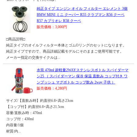
純正タイプ エンジン オイル フィルター エレメント 3個
BMW MINI ミニ クーパー R55 クラブマン R56 クーペ
R57 カブリオレ R58 クーペ
販売価格：3,000円
□商品説明□
純正タイプのオイルフィルター本体とゴムOリングのセットになります。
純正タイプですので、商品詳細記載モデルにそのままご使用可能です。
メーカー指定の交換サイクルは...
水筒 470ml 超軽量2WAYステンレスボトル スパイダーマ
ン25 （ スパイダーマン 保冷 保温 直飲み コップ付き ワ
ンプッシュ マグボトル コップ飲み 2way 子供 ）
販売価格：4,280円
サイズ/【直飲み時】約直径6.8×高さ23cm
【コップ付】約直径6.8×高さ21.5cm
容量/直飲み時：470ml
コップ付：430ml
内容量/1個
材質/内...