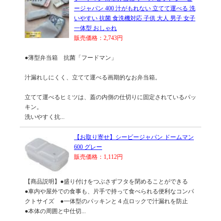
ージャパン 400 汁がもれない 立てて運べる 洗
いやすい 抗菌 食洗機対応 子供 大人 男子 女子
一体型 おしゃれ
販売価格：2,743円
●薄型弁当箱 抗菌「フードマン」
汁漏れしにくく、立てて運べる画期的なお弁当箱。
立てて運べるヒミツは、蓋の内側の仕切りに固定されているパッ
キン。
洗いやすく抗...
【お取り寄せ】シービージャパン ドームマン
600 グレー
販売価格：1,112円
【商品説明】●盛り付けをつぶさずフタを閉めることができる
●車内や屋外での食事も、片手で持って食べられる便利なコンパ
クトサイズ ●一体型のパッキンと４点ロックで汁漏れを防止
●本体の周囲と中仕切...