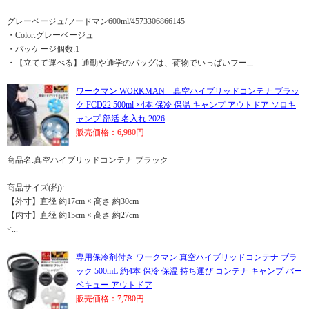
グレーベージュ/フードマン600ml/4573306866145
・Color:グレーベージュ
・パッケージ個数:1
・【立てて運べる】通勤や通学のバッグは、荷物でいっぱいフー...
ワークマン WORKMAN 真空ハイブリッドコンテナ ブラッ
ク FCD22 500ml ×4本 保冷 保温 キャンプ アウトドア ソロキ
ャンプ 部活 名入れ 2026
販売価格：6,980円
商品名:真空ハイブリッドコンテナ ブラック
商品サイズ(約):
【外寸】直径 約17cm × 高さ 約30cm
【内寸】直径 約15cm × 高さ 約27cm
<...
専用保冷剤付き ワークマン 真空ハイブリッドコンテナ ブラ
ック 500mL 約4本 保冷 保温 持ち運び コンテナ キャンプ バー
ベキュー アウトドア
販売価格：7,780円