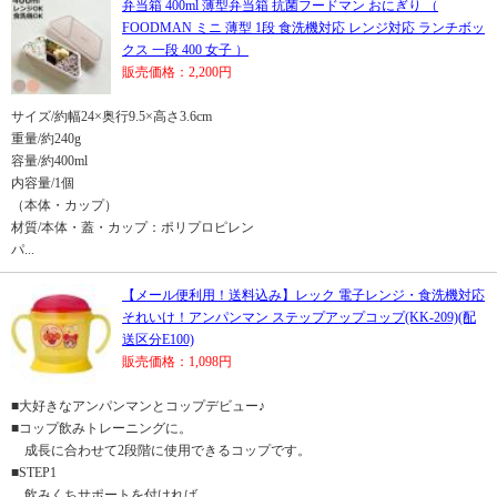
弁当箱 400ml 薄型弁当箱 抗菌フードマン おにぎり （
FOODMAN ミニ 薄型 1段 食洗機対応 レンジ対応 ランチボッ
クス 一段 400 女子 ）
販売価格：2,200円
サイズ/約幅24×奥行9.5×高さ3.6cm
重量/約240g
容量/約400ml
内容量/1個
（本体・カップ）
材質/本体・蓋・カップ：ポリプロピレン
パ...
【メール便利用！送料込み】レック 電子レンジ・食洗機対応
それいけ！アンパンマン ステップアップコップ(KK-209)(配
送区分E100)
販売価格：1,098円
■大好きなアンパンマンとコップデビュー♪
■コップ飲みトレーニングに。
成長に合わせて2段階に使用できるコップです。
■STEP1
飲みくちサポートを付ければ、