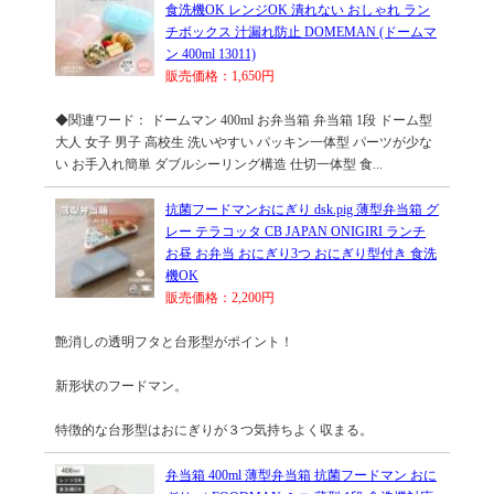
食洗機OK レンジOK 潰れない おしゃれ ラン
チボックス 汁漏れ防止 DOMEMAN (ドームマ
ン 400ml 13011)
販売価格：1,650円
◆関連ワード： ドームマン 400ml お弁当箱 弁当箱 1段 ドーム型
大人 女子 男子 高校生 洗いやすい パッキン一体型 パーツが少な
い お手入れ簡単 ダブルシーリング構造 仕切一体型 食...
抗菌フードマンおにぎり dsk.pig 薄型弁当箱 グ
レー テラコッタ CB JAPAN ONIGIRI ランチ
お昼 お弁当 おにぎり3つ おにぎり型付き 食洗
機OK
販売価格：2,200円
艶消しの透明フタと台形型がポイント！
新形状のフードマン。
特徴的な台形型はおにぎりが３つ気持ちよく収まる。
弁当箱 400ml 薄型弁当箱 抗菌フードマン おに