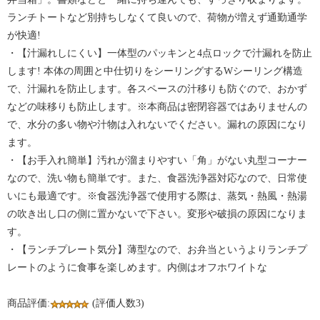
ランチトートなど別持ちしなくて良いので、荷物が増えず通勤通学
が快適!
・【汁漏れしにくい】一体型のパッキンと4点ロックで汁漏れを防止
します! 本体の周囲と中仕切りをシーリングするWシーリング構造
で、汁漏れを防止します。各スペースの汁移りも防ぐので、おかず
などの味移りも防止します。※本商品は密閉容器ではありませんの
で、水分の多い物や汁物は入れないでください。漏れの原因になり
ます。
・【お手入れ簡単】汚れが溜まりやすい「角」がない丸型コーナー
なので、洗い物も簡単です。また、食器洗浄器対応なので、日常使
いにも最適です。※食器洗浄器で使用する際は、蒸気・熱風・熱湯
の吹き出し口の側に置かないで下さい。変形や破損の原因になりま
す。
・【ランチプレート気分】薄型なので、お弁当というよりランチプ
レートのように食事を楽しめます。内側はオフホワイトな
商品評価:
(評価人数3)