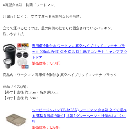
●薄型弁当箱 抗菌「フードマン」
汁漏れしにくく、立てて運べる画期的なお弁当箱。
立てて運べるヒミツは、蓋の内側の仕切りに固定されているパッキン。
洗いやすく抗...
専用保冷剤付き ワークマン 真空ハイブリッドコンテナ ブラ
ック 500mL 約4本 保冷 保温 持ち運び コンテナ キャンプ アウ
トドア
販売価格：7,780円
商品名：ワークマン 専用保冷剤付き 真空ハイブリッドコンテナ ブラック
商品サイズ(約)：
【外寸】直径 約17cm × 高さ 約30cm
【内寸】直径 約15cm ×...
シービージャパン(CB JAPAN) フードマン 弁当箱 立てて運べ
る 薄型弁当箱 600ml [ 抗菌 ] グレーベージュ 汁漏れしにくい
W
販売価格：1,324円