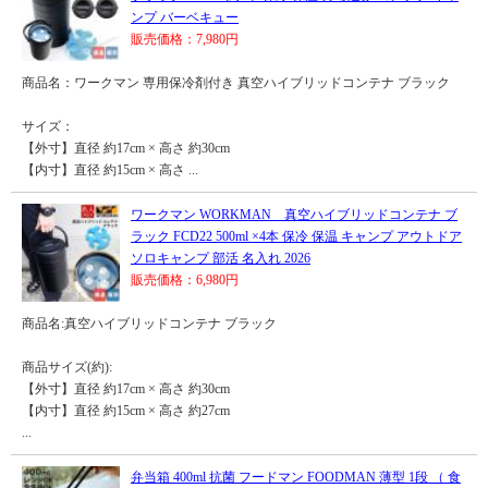
ンプ バーベキュー
販売価格：7,980円
商品名：ワークマン 専用保冷剤付き 真空ハイブリッドコンテナ ブラック
サイズ：
【外寸】直径 約17cm × 高さ 約30cm
【内寸】直径 約15cm × 高さ ...
ワークマン WORKMAN 真空ハイブリッドコンテナ ブ
ラック FCD22 500ml ×4本 保冷 保温 キャンプ アウトドア
ソロキャンプ 部活 名入れ 2026
販売価格：6,980円
商品名:真空ハイブリッドコンテナ ブラック
商品サイズ(約):
【外寸】直径 約17cm × 高さ 約30cm
【内寸】直径 約15cm × 高さ 約27cm
...
弁当箱 400ml 抗菌 フードマン FOODMAN 薄型 1段 （ 食