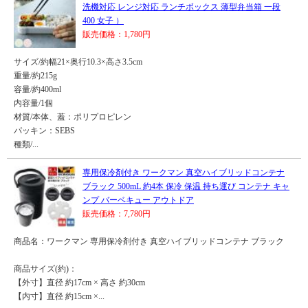
洗機対応 レンジ対応 ランチボックス 薄型弁当箱 一段
400 女子 ）
販売価格：1,780円
サイズ/約幅21×奥行10.3×高さ3.5cm
重量/約215g
容量/約400ml
内容量/1個
材質/本体、蓋：ポリプロピレン
パッキン：SEBS
種類/...
専用保冷剤付き ワークマン 真空ハイブリッドコンテナ
ブラック 500mL 約4本 保冷 保温 持ち運び コンテナ キャ
ンプ バーベキュー アウトドア
販売価格：7,780円
商品名：ワークマン 専用保冷剤付き 真空ハイブリッドコンテナ ブラック
商品サイズ(約)：
【外寸】直径 約17cm × 高さ 約30cm
【内寸】直径 約15cm ×...