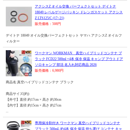
アクシスZ オイル交換 パーフェクトセット デイトナ
18049 レベルゲージパッキン ドレンガスケット アクシス
Z LTS125/C (17~21)
販売価格：508円
デイトナ 18049 オイル交換パーフェクトセット ヤマハ アクシスZ オイルフ
ィルター
ワークマン WORKMAN 真空ハイブリッドコンテナ ブ
ラック FCD22 500ml ×4本 保冷 保温 キャンプ アウトドア
ソロキャンプ 部活 名入れ対応商品 2026
販売価格：6,980円
商品名:真空ハイブリッドコンテナ ブラック
商品サイズ(約):
【外寸】直径 約17cm × 高さ 約30cm
【内寸】直径 約15cm × 高さ 約27cm
...
専用保冷剤付き ワークマン 真空ハイブリッドコンテナ
ブラック 500mL 約4本 保冷 保温 持ち運び コンテナ キャ