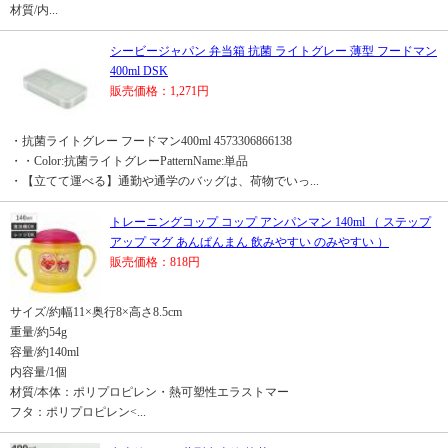
材質/内...
シービージャパン 弁当箱 抗菌 ライトグレー 薄型 フードマン
400ml DSK
販売価格：1,271円
・抗菌ライトグレー フードマン400ml 4573306866138
・・Color:抗菌ライトグレーPatternName:単品
・【立てて運べる】通勤や通学のバッグは、荷物でいっ...
トレーニングコップ コップ アンパンマン 140ml （ ステップ
アップ マグ あんぱんまん 飲みやすい のみやすい ）
販売価格：818円
サイズ/約幅11×奥行8×高さ8.5cm
重量/約54g
容量/約140ml
内容量/1個
材質/本体：ポリプロピレン・熱可塑性エラストマー
フタ：ポリプロピレン<...