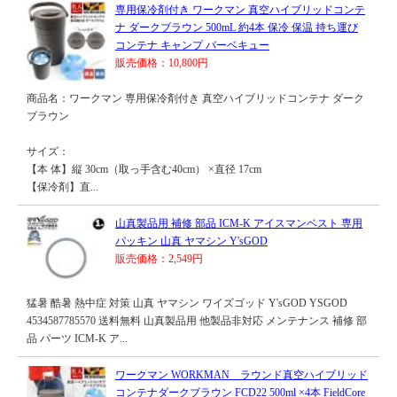
専用保冷剤付き ワークマン 真空ハイブリッドコンテ
ナ ダークブラウン 500mL 約4本 保冷 保温 持ち運び
コンテナ キャンプ バーベキュー
販売価格：10,800円
商品名：ワークマン 専用保冷剤付き 真空ハイブリッドコンテナ ダーク
ブラウン
サイズ：
【本 体】縦 30cm（取っ手含む40cm） ×直径 17cm
【保冷剤】直...
山真製品用 補修 部品 ICM-K アイスマンベスト 専用
パッキン 山真 ヤマシン Y'sGOD
販売価格：2,549円
猛暑 酷暑 熱中症 対策 山真 ヤマシン ワイズゴッド Y'sGOD YSGOD
4534587785570 送料無料 山真製品用 他製品非対応 メンテナンス 補修 部
品 パーツ ICM-K ア...
ワークマン WORKMAN ラウンド真空ハイブリッド
コンテナダークブラウン FCD22 500ml ×4本 FieldCore