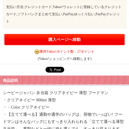
支払い方法:クレジットカード,Yahoo!ウォレットに登録しているクレジット
カード,ソフトバンクまとめて支払い,PayPay,ゆっくり払い,PayPayクレジッ
ト
購入ページへ移動
獲得Yahoo!ポイント数：27ポイント
(Yahoo!ショッピングへ移動します)
商品説明
シービージャパン 弁当箱 クリアネイビー 薄型 フードマン
・クリアネイビー 800ml 薄型
・・Color:クリアネイビー
・【立てて運べる】通勤や通学のバッグは、荷物でいっぱい! フー
ドマンはそんなバッグにもすっきり入れられる「立てて運べる薄型
弁当箱」。書類などと一緒に持ち運んでも、すっきり収まります。