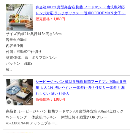
弁当箱 600ml 薄型弁当箱 抗菌 フードマン （ 食洗機対応
レンジ対応 ランチボックス 一段 600 FOODMAN 女子 ）
販売価格：1,880円
サイズ/約幅21×奥行14.5×高さ3.6cm
容量/約600ml
内容量/1個
付属：可動式中仕切り
材質/本体、蓋：ポリプロピレン
パッキン：SEBS
種...
シービージャパン 薄型弁当箱 抗菌フードマン 700ml 弁当
箱 大人 1段 洗いやすい 一体型仕切り 仕切り一体型 汁漏
れしない 薄い 社会人
販売価格：1,980円
商品名: シービージャパン 抗菌フードマン700 薄型弁当箱 700ml 4点ロック
Wシーリング 一体成形パッキン 一体型仕切り 縦置きOK グレー
4573306876410 アッシュブルー...