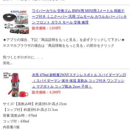
ワイパーカウル 交換ゴム BMW用 MINI用 2メートル 両面テ
ープ付き ミニクーパー 汎用 ゴムモール カウルカバー パッキ
ン フロント ガラス モール 交換 修理
販売価格：1,010円
★アプリの場合、下記「商品説明をもっと見る」を必ずクリックして下さい★
※スマホブラウザの場合は「商品情報をもっと見る」の部分をクリック
気づくとボロボロに、、、
劣化...
水筒 470ml 超軽量2WAYステンレスボトル スパイダーマン25
（ スパイダーマン 保冷 保温 直飲み コップ付き ワンプッシ
ュ マグボトル コップ飲み 2way 子供 ）
販売価格：4,280円
サイズ/【直飲み時】約直径6.8×高さ23cm
【コップ付】約直径6.8×高さ21.5cm
容量/直飲み時：470ml
コップ付：430ml
内容量/1個