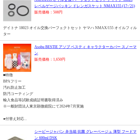
レベルゲージパッキン ドレンガスケット NMAX155 (17~'21)
販売価格：508円
デイトナ 18023 オイル交換パーフェクトセット ヤマハ NMAX/155 オイルフィル
ター
Asobu BESTIE アソブ ベスティ キャラクターカバー スノーマ
ン
販売価格：1,650円
■特徴
BPAフリー
汚れ防止加工
防汚コーティング
輸入食品等試験成績証明書取得済み
※一般財団法人東京顕微鏡院にて2024年7月実施
●付替え対応...
シービージャパン 弁当箱 抗菌 グレーベージュ 薄型 フードマ
ン 600ml DSK