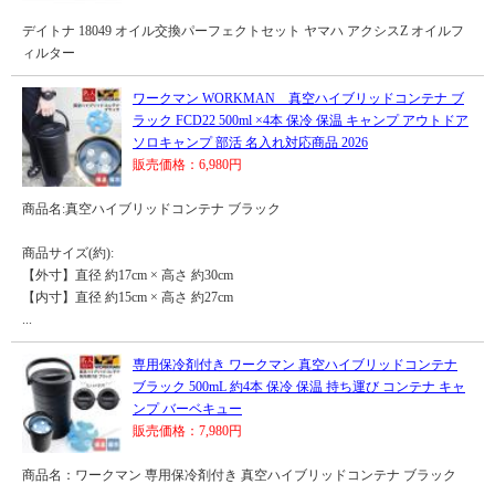
デイトナ 18049 オイル交換パーフェクトセット ヤマハ アクシスZ オイルフ
ィルター
ワークマン WORKMAN 真空ハイブリッドコンテナ ブ
ラック FCD22 500ml ×4本 保冷 保温 キャンプ アウトドア
ソロキャンプ 部活 名入れ対応商品 2026
販売価格：6,980円
商品名:真空ハイブリッドコンテナ ブラック
商品サイズ(約):
【外寸】直径 約17cm × 高さ 約30cm
【内寸】直径 約15cm × 高さ 約27cm
...
専用保冷剤付き ワークマン 真空ハイブリッドコンテナ
ブラック 500mL 約4本 保冷 保温 持ち運び コンテナ キャ
ンプ バーベキュー
販売価格：7,980円
商品名：ワークマン 専用保冷剤付き 真空ハイブリッドコンテナ ブラック