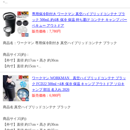
<...
専用保冷剤付き ワークマン 真空ハイブリッドコンテナ ブラ
ック 500mL 約4本 保冷 保温 持ち運び コンテナ キャンプ バー
ベキュー アウトドア
販売価格：7,780円
商品名：ワークマン 専用保冷剤付き 真空ハイブリッドコンテナ ブラック
商品サイズ(約)：
【外寸】直径 約17cm × 高さ 約30cm
【内寸】直径 約15cm ×...
ワークマン WORKMAN 真空ハイブリッドコンテナ ブラッ
ク FCD22 500ml ×4本 保冷 保温 キャンプ アウトドア ソロキ
ャンプ 部活 名入れ 2026
販売価格：6,980円
商品名:真空ハイブリッドコンテナ ブラック
商品サイズ(約):
【外寸】直径 約17cm × 高さ 約30cm