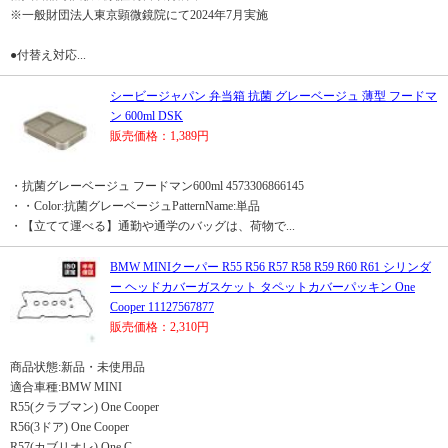
※一般財団法人東京顕微鏡院にて2024年7月実施
●付替え対応...
シービージャパン 弁当箱 抗菌 グレーベージュ 薄型 フードマ
ン 600ml DSK
販売価格：1,389円
・抗菌グレーベージュ フードマン600ml 4573306866145
・・Color:抗菌グレーベージュPatternName:単品
・【立てて運べる】通勤や通学のバッグは、荷物で...
BMW MINIクーパー R55 R56 R57 R58 R59 R60 R61 シリンダ
ー ヘッドカバーガスケット タペットカバーパッキン One
Cooper 11127567877
販売価格：2,310円
商品状態:新品・未使用品
適合車種:BMW MINI
R55(クラブマン) One Cooper
R56(3ドア) One Cooper
R57(カブリオレ) One C...