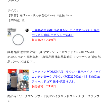
ブラウン
サイズ：
【本 体】縦 30cm（取っ手含む40cm） ×直径 17cm
【保冷剤】直...
山真製品用 補修 部品 ICM-K アイスマンベスト 専用
パッキン 山真 ヤマシン Y'sGOD
販売価格：2,549円
猛暑 酷暑 熱中症 対策 山真 ヤマシン ワイズゴッド Y'sGOD YSGOD
4534587785570 送料無料 山真製品用 他製品非対応 メンテナンス 補修 部
品 パーツ ICM-K ア...
ワークマン WORKMAN ラウンド真空ハイブリッド
コンテナダークブラウン FCD22 500ml ×4本 FieldCore
フィールドコア 保冷 保温 名入れ
販売価格：7,980円
商品名：ワークマン ラウンド真空ハイブリッドコンテナ ダークブラウ
ン