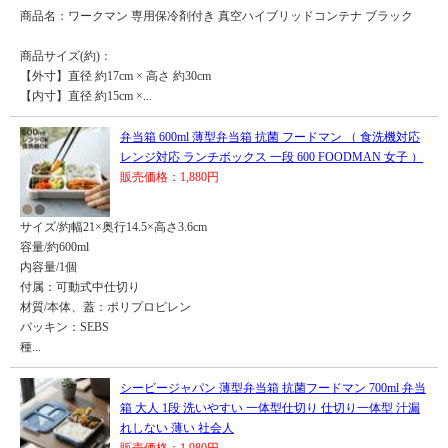
商品名：ワークマン 専用保冷剤付き 真空ハイブリッドコンテナ ブラック
商品サイズ(約)：
【外寸】直径 約17cm × 高さ 約30cm
【内寸】直径 約15cm ×...
弁当箱 600ml 薄型弁当箱 抗菌 フードマン （ 食洗機対応
レンジ対応 ランチボックス 一段 600 FOODMAN 女子 ）
販売価格：1,880円
サイズ/約幅21×奥行14.5×高さ3.6cm
容量/約600ml
内容量/1個
付属：可動式中仕切り
材質/本体、蓋：ポリプロピレン
パッキン：SEBS
種...
シービージャパン 薄型弁当箱 抗菌フードマン 700ml 弁当
箱 大人 1段 洗いやすい 一体型仕切り 仕切り一体型 汁漏
れしない 薄い 社会人