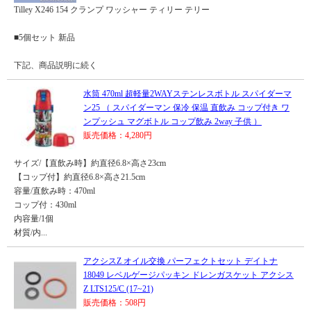
Tilley X246 154 クランプ ワッシャー ティリー テリー
■5個セット 新品
下記、商品説明に続く
水筒 470ml 超軽量2WAYステンレスボトル スパイダーマ
ン25 （ スパイダーマン 保冷 保温 直飲み コップ付き ワ
ンプッシュ マグボトル コップ飲み 2way 子供 ）
販売価格：4,280円
サイズ/【直飲み時】約直径6.8×高さ23cm
【コップ付】約直径6.8×高さ21.5cm
容量/直飲み時：470ml
コップ付：430ml
内容量/1個
材質/内...
アクシスZ オイル交換 パーフェクトセット デイトナ
18049 レベルゲージパッキン ドレンガスケット アクシス
Z LTS125/C (17~21)
販売価格：508円