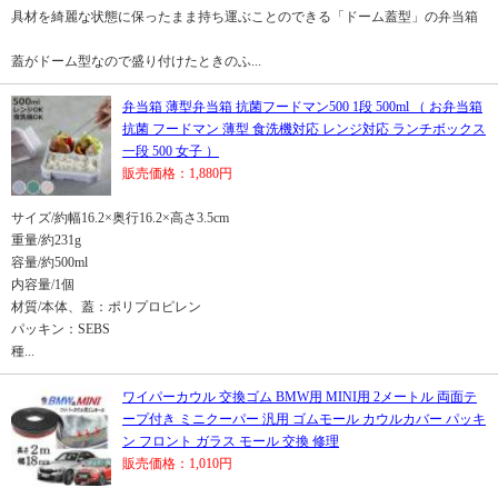
具材を綺麗な状態に保ったまま持ち運ぶことのできる「ドーム蓋型」の弁当箱
蓋がドーム型なので盛り付けたときのふ...
弁当箱 薄型弁当箱 抗菌フードマン500 1段 500ml （ お弁当箱
抗菌 フードマン 薄型 食洗機対応 レンジ対応 ランチボックス
一段 500 女子 ）
販売価格：1,880円
サイズ/約幅16.2×奥行16.2×高さ3.5cm
重量/約231g
容量/約500ml
内容量/1個
材質/本体、蓋：ポリプロピレン
パッキン：SEBS
種...
ワイパーカウル 交換ゴム BMW用 MINI用 2メートル 両面テ
ープ付き ミニクーパー 汎用 ゴムモール カウルカバー パッキ
ン フロント ガラス モール 交換 修理
販売価格：1,010円