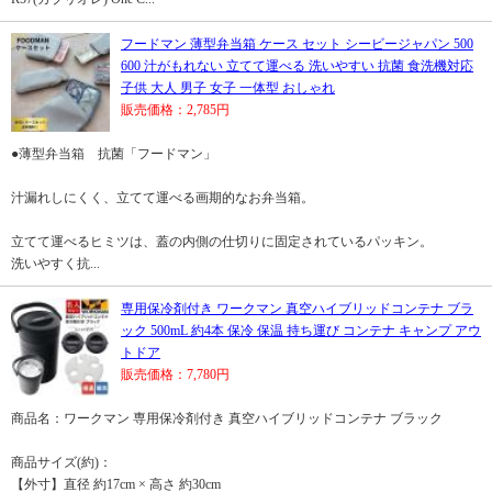
フードマン 薄型弁当箱 ケース セット シービージャパン 500
600 汁がもれない 立てて運べる 洗いやすい 抗菌 食洗機対応
子供 大人 男子 女子 一体型 おしゃれ
販売価格：2,785円
●薄型弁当箱 抗菌「フードマン」
汁漏れしにくく、立てて運べる画期的なお弁当箱。
立てて運べるヒミツは、蓋の内側の仕切りに固定されているパッキン。
洗いやすく抗...
専用保冷剤付き ワークマン 真空ハイブリッドコンテナ ブラ
ック 500mL 約4本 保冷 保温 持ち運び コンテナ キャンプ アウ
トドア
販売価格：7,780円
商品名：ワークマン 専用保冷剤付き 真空ハイブリッドコンテナ ブラック
商品サイズ(約)：
【外寸】直径 約17cm × 高さ 約30cm