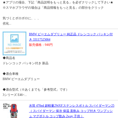
★アプリの場合、下記「商品説明をもっと見る」を必ずクリックして下さい★
※スマホブラウザの場合は「商品情報をもっと見る」の部分をクリック
気づくとボロボロに、、、
劣化...
BMW ビーエムダブリュー 純正品 ドレンコック パッキン付
き 33117525064
販売価格：946円
◆商品名
ドレンコック パッキン付き 新品
◆適合車種
BMW ビーエムダブリュー
◆適合型式（※あくまでも「参考型式」です）
3シリーズ E46<...
水筒 470ml 超軽量2WAYステンレスボトル スパイダーマン25
（ スパイダーマン 保冷 保温 直飲み コップ付き ワンプッシ
ュ マグボトル コップ飲み 2way 子供 ）