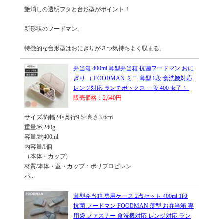
艶消しの透明フタと台形型がポイント！
新形状のフードマン。
特徴的な台形型はおにぎりが３つ気持ちよく収まる。
弁当箱 400ml 薄型弁当箱 抗菌フードマン おに
ぎり （ FOODMAN ミニ 薄型 1段 食洗機対応
レンジ対応 ランチボックス 一段 400 女子 ）
販売価格：2,640円
サイズ/約幅24×奥行9.5×高さ3.6cm
重量/約240g
容量/約400ml
内容量/1個
（本体・カップ）
材質/本体・蓋・カップ：ポリプロピレン
パ...
薄型弁当箱 専用ケース 2点セット 400ml 1段
抗菌 フードマン FOODMAN 薄型 お弁当箱 専
用袋 ファスナー 食洗機対応 レンジ対応 ラン