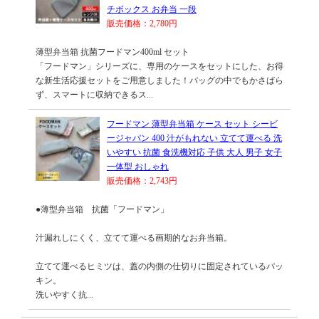
チボックス お弁当 一段
販売価格：2,780円
薄型弁当箱 抗菌フードマン400ml セット
「フードマン」シリーズに、専用のケースをセットにした、お得
な新生活応援セットをご用意しました！バッグの中でもかさばら
ず、スマートに収納できるス...
フードマン 薄型弁当箱 ケース セット シービ
ージャパン 400 汁がもれない 立てて運べる 洗
いやすい 抗菌 食洗機対応 子供 大人 男子 女子
一体型 おしゃれ
販売価格：2,743円
●薄型弁当箱 抗菌「フードマン」
汁漏れしにくく、立てて運べる画期的なお弁当箱。
立てて運べるヒミツは、蓋の内側の仕切りに固定されているパッ
キン。
洗いやすく抗...