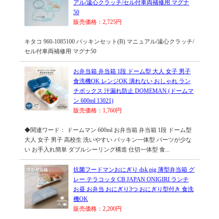
アル/遠心クラッチ/セル付車両補修用 マグナ
50
販売価格：2,725円
キタコ 960-1085100 パッキンセット(B) マニュアル/遠心クラッチ/
セル付車両補修用 マグナ50
お弁当箱 弁当箱 1段 ドーム型 大人 女子 男子
食洗機OK レンジOK 潰れない おしゃれ ラン
チボックス 汁漏れ防止 DOMEMAN (ドームマ
ン 600ml 13021)
販売価格：1,760円
◆関連ワード： ドームマン 600ml お弁当箱 弁当箱 1段 ドーム型
大人 女子 男子 高校生 洗いやすい パッキン一体型 パーツが少な
い お手入れ簡単 ダブルシーリング構造 仕切一体型 食...
抗菌フードマンおにぎり dsk.pig 薄型弁当箱 グ
レー テラコッタ CB JAPAN ONIGIRI ランチ
お昼 お弁当 おにぎり3つ おにぎり型付き 食洗
機OK
販売価格：2,200円