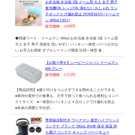
お弁当箱 弁当箱 1段 ドーム型 大人 女子 男子
食洗機OK レンジOK 潰れない おしゃれ ラン
チボックス 汁漏れ防止 DOMEMAN (ドームマ
ン 400ml 13011)
販売価格：1,650円
◆関連ワード： ドームマン 400ml お弁当箱 弁当箱 1段 ドーム型
大人 女子 男子 高校生 洗いやすい パッキン一体型 パーツが少な
い お手入れ簡単 ダブルシーリング構造 仕切一体型 食...
【お取り寄せ】シービージャパン ドームマン
600 グレー
販売価格：1,112円
【商品説明】●盛り付けをつぶさずフタを閉めることができる
●車内や屋外での食事も、片手で持って食べられる便利なコンパ
クトサイズ ●一体型のパッキンと４点ロックで汁漏れを防止
●本体の周囲と中仕切...
専用保冷剤付き ワークマン 真空ハイブリッド
コンテナ ブラック 500mL 約4本 保冷 保温 持
ち運び コンテナ キャンプ バーベキュー