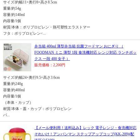
サイズ/約幅11×奥行8×高さ8.5cm
重量/約54g
容量/約140ml
内容量/1個
材質/本体：ポリプロピレン・熱可塑性エラストマー
フタ：ポリプロピレン<...
弁当箱 400ml 薄型弁当箱 抗菌フードマン おにぎり （
FOODMAN ミニ 薄型 1段 食洗機対応 レンジ対応 ランチボッ
クス 一段 400 女子 ）
販売価格：2,200円
サイズ/約幅24×奥行9.5×高さ3.6cm
重量/約240g
容量/約400ml
内容量/1個
（本体・カップ）
材質/本体・蓋・カップ：ポリプロピレン
パ...
【メール便利用！送料込み】レック 電子レンジ・食洗機対応
それいけ！アンパンマン ステップアップコップ(KK-209)(配