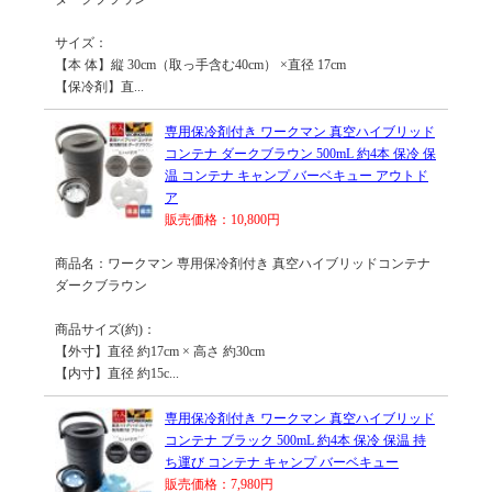
サイズ：
【本 体】縦 30cm（取っ手含む40cm） ×直径 17cm
【保冷剤】直...
専用保冷剤付き ワークマン 真空ハイブリッド
コンテナ ダークブラウン 500mL 約4本 保冷 保
温 コンテナ キャンプ バーベキュー アウトド
ア
販売価格：10,800円
商品名：ワークマン 専用保冷剤付き 真空ハイブリッドコンテナ
ダークブラウン
商品サイズ(約)：
【外寸】直径 約17cm × 高さ 約30cm
【内寸】直径 約15c...
専用保冷剤付き ワークマン 真空ハイブリッド
コンテナ ブラック 500mL 約4本 保冷 保温 持
ち運び コンテナ キャンプ バーベキュー
販売価格：7,980円