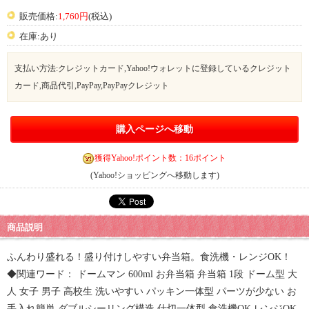
販売価格:
1,760円
(税込)
在庫:あり
支払い方法:クレジットカード,Yahoo!ウォレットに登録しているクレジット
カード,商品代引,PayPay,PayPayクレジット
購入ページへ移動
獲得Yahoo!ポイント数：16ポイント
(Yahoo!ショッピングへ移動します)
商品説明
ふんわり盛れる！盛り付けしやすい弁当箱。食洗機・レンジOK！
◆関連ワード： ドームマン 600ml お弁当箱 弁当箱 1段 ドーム型 大
人 女子 男子 高校生 洗いやすい パッキン一体型 パーツが少ない お
手入れ簡単 ダブルシーリング構造 仕切一体型 食洗機OK レンジOK