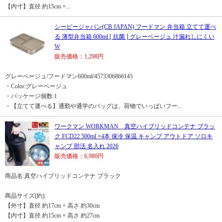
【内寸】直径 約15cm ×...
シービージャパン(CB JAPAN) フードマン 弁当箱 立てて運べ
る 薄型弁当箱 600ml [ 抗菌 ] グレーベージュ 汁漏れしにくい
W
販売価格：1,298円
グレーベージュ/フードマン600ml/4573306866145
・Color:グレーベージュ
・パッケージ個数:1
・【立てて運べる】通勤や通学のバッグは、荷物でいっぱいフー...
ワークマン WORKMAN 真空ハイブリッドコンテナ ブラッ
ク FCD22 500ml ×4本 保冷 保温 キャンプ アウトドア ソロキ
ャンプ 部活 名入れ 2026
販売価格：6,980円
商品名:真空ハイブリッドコンテナ ブラック
商品サイズ(約):
【外寸】直径 約17cm × 高さ 約30cm
【内寸】直径 約15cm × 高さ 約27cm