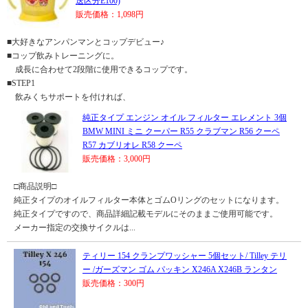
送区分E100)
販売価格：1,098円
■大好きなアンパンマンとコップデビュー♪
■コップ飲みトレーニングに。
成長に合わせて2段階に使用できるコップです。
■STEP1
飲みくちサポートを付ければ、
純正タイプ エンジン オイル フィルター エレメント 3個
BMW MINI ミニ クーパー R55 クラブマン R56 クーペ
R57 カブリオレ R58 クーペ
販売価格：3,000円
□商品説明□
純正タイプのオイルフィルター本体とゴムOリングのセットになります。
純正タイプですので、商品詳細記載モデルにそのままご使用可能です。
メーカー指定の交換サイクルは...
ティリー 154 クランプワッシャー 5個セット/ Tilley テリ
ー /ガーズマン ゴム パッキン X246A X246B ランタン
販売価格：300円