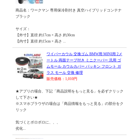
商品名：ワークマン 専用保冷剤付き 真空ハイブリッドコンテナ
ブラック
サイズ：
【外寸】直径 約17cm × 高さ 約30cm
【内寸】直径 約15cm × 高さ ...
ワイパーカウル 交換ゴム BMW用 MINI用 2メ
ートル 両面テープ付き ミニクーパー 汎用 ゴ
ムモール カウルカバー パッキン フロント ガ
ラス モール 交換 修理
販売価格：1,010円
★アプリの場合、下記「商品説明をもっと見る」を必ずクリック
して下さい★
※スマホブラウザの場合は「商品情報をもっと見る」の部分をク
リック
気づくとボロボロに、、、
劣化...