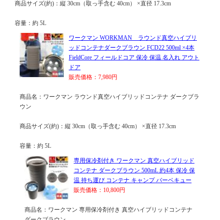
商品サイズ(約)：縦 30cm（取っ手含む 40cm） ×直径 17.3cm
容量：約 5L
ワークマン WORKMAN ラウンド真空ハイブリ
ッドコンテナダークブラウン FCD22 500ml ×4本
FieldCore フィールドコア 保冷 保温 名入れ アウト
ドア
販売価格：7,980円
商品名：ワークマン ラウンド真空ハイブリッドコンテナ ダークブラ
ウン
商品サイズ(約)：縦 30cm（取っ手含む 40cm） ×直径 17.3cm
容量：約 5L
専用保冷剤付き ワークマン 真空ハイブリッド
コンテナ ダークブラウン 500mL 約4本 保冷 保
温 持ち運び コンテナ キャンプ バーベキュー
販売価格：10,800円
商品名：ワークマン 専用保冷剤付き 真空ハイブリッドコンテナ
ダークブラウン