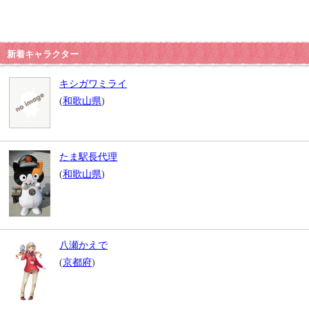
新着キャラクター
キシガワミライ
(
和歌山県
)
たま駅長代理
(
和歌山県
)
八瀬かえで
(
京都府
)