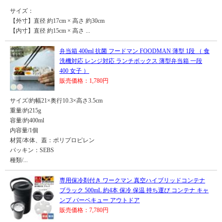
サイズ：
【外寸】直径 約17cm × 高さ 約30cm
【内寸】直径 約15cm × 高さ ...
弁当箱 400ml 抗菌 フードマン FOODMAN 薄型 1段 （ 食
洗機対応 レンジ対応 ランチボックス 薄型弁当箱 一段
400 女子 ）
販売価格：1,780円
サイズ/約幅21×奥行10.3×高さ3.5cm
重量/約215g
容量/約400ml
内容量/1個
材質/本体、蓋：ポリプロピレン
パッキン：SEBS
種類/...
専用保冷剤付き ワークマン 真空ハイブリッドコンテナ
ブラック 500mL 約4本 保冷 保温 持ち運び コンテナ キャ
ンプ バーベキュー アウトドア
販売価格：7,780円