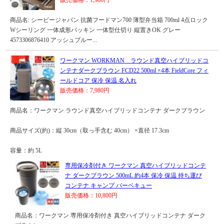
販売価格：1,980円
商品名: シービージャパン 抗菌フードマン700 薄型弁当箱 700ml 4点ロック
Wシーリング 一体成形パッキン 一体型仕切り 縦置きOK グレー
4573306876410 アッシュブルー...
ワークマン WORKMAN ラウンド真空ハイブリッドコ
ンテナダークブラウン FCD22 500ml ×4本 FieldCore フィ
ールドコア 保冷 保温 名入れ
販売価格：7,980円
商品名：ワークマン ラウンド真空ハイブリッドコンテナ ダークブラウン
商品サイズ(約)：縦 30cm（取っ手含む 40cm） ×直径 17.3cm
容量：約 5L
専用保冷剤付き ワークマン 真空ハイブリッドコンテ
ナ ダークブラウン 500mL 約4本 保冷 保温 持ち運び
コンテナ キャンプ バーベキュー
販売価格：10,800円
商品名：ワークマン 専用保冷剤付き 真空ハイブリッドコンテナ ダーク