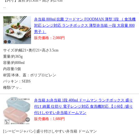
【内寸】直径 約15cm × 高さ 約27cm
...
弁当箱 800ml 抗菌 フードマン FOODMAN 薄型 1段 （ 食洗機
対応 レンジ対応 ランチボックス 薄型弁当箱 一段 大容量 800
男子 ）
販売価格：2,080円
サイズ/約幅21×奥行21×高さ3.5cm
重量/約365g
容量/約800ml
内容量/1個
材質/本体、蓋：ポリプロピレン
パッキン：SEBS
種類/アッ...
弁当箱 お弁当箱 1段 400ml ドームマン ランチボックス 盛り
付け 綺麗 仕切り 電子レンジ対応 食洗機対応 【☆60】/盛り
付けしやすい弁当箱ドームマン
販売価格：1,680円
[シービージャパン] 盛り付けしやすい弁当箱 ドームマン