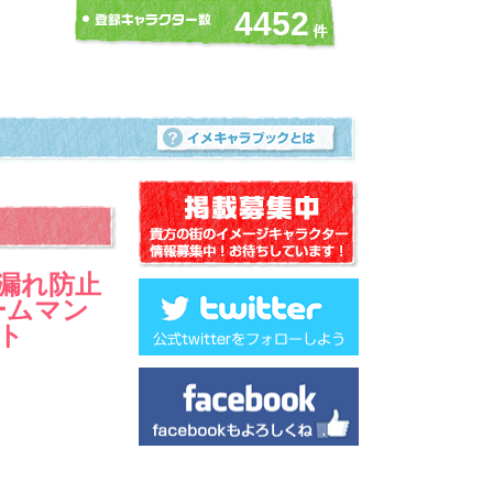
4452
汁漏れ防止
ドームマン
ット