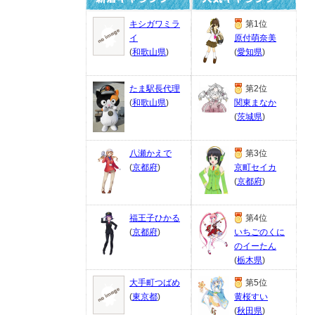
キシガワミラ
第1位
イ
原付萌奈美
(
和歌山県
)
(
愛知県
)
たま駅長代理
第2位
(
和歌山県
)
関東まなか
(
茨城県
)
八瀬かえで
第3位
(
京都府
)
京町セイカ
(
京都府
)
福王子ひかる
第4位
(
京都府
)
いちごのくに
のイーたん
(
栃木県
)
大手町つばめ
第5位
(
東京都
)
黄桜すい
(
秋田県
)