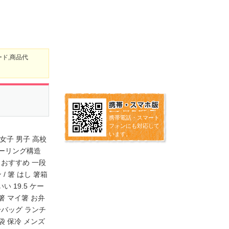
ード,商品代
携帯電話・スマート
フォンにも対応して
います。
 女子 男子 高校
シーリング構造
 おすすめ 一段
/ 箸 はし 箸箱
 19.5 ケー
Y箸 マイ箸 お弁
冷バッグ ランチ
袋 保冷 メンズ