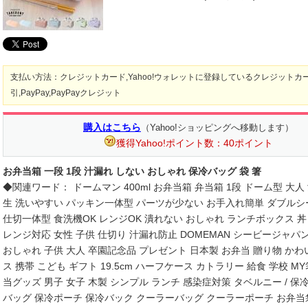
支払い方法：クレジットカード,Yahoo!ウォレットに登録しているクレジットカ
引,PayPay,PayPayクレジット
購入はこちら
（Yahoo!ショッピングへ移動します）
獲得Yahoo!ポイント数：40ポイント
お弁当箱 一段 1段 汁漏れ しない おしゃれ 保冷バッグ 袋 箸
◆関連ワード： ドームマン 400ml お弁当箱 弁当箱 1段 ドーム型 大人
生 洗いやすい パッキン一体型 パーツが少ない お手入れ簡単 ダブル
仕切一体型 食洗機OK レンジOK 潰れない おしゃれ ランチボックス 丼
レンジ対応 女性 子供 仕切り 汁漏れ防止 DOMEMAN シービージャパン 
おしゃれ 子供 大人 卒園記念品 プレゼント 日本製 お弁当 贈り物 かわいい
ス 携帯 こども ギフト 19.5cm ハーフケース カトラリー 給食 学校 M
当グッズ 男子 女子 木製 シンプル ランチ 感染症対策 タベルニー / 保
バッグ 保冷ポーチ 保冷バック クーラーバッグ クーラーポーチ お弁当