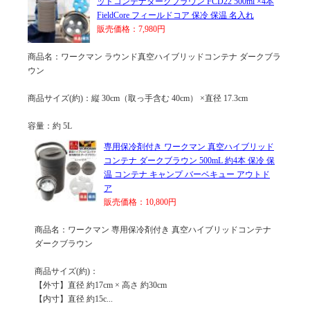
ッドコンテナダークブラウン FCD22 500ml ×4本
FieldCore フィールドコア 保冷 保温 名入れ
販売価格：7,980円
商品名：ワークマン ラウンド真空ハイブリッドコンテナ ダークブラ
ウン
商品サイズ(約)：縦 30cm（取っ手含む 40cm） ×直径 17.3cm
容量：約 5L
専用保冷剤付き ワークマン 真空ハイブリッド
コンテナ ダークブラウン 500mL 約4本 保冷 保
温 コンテナ キャンプ バーベキュー アウトド
ア
販売価格：10,800円
商品名：ワークマン 専用保冷剤付き 真空ハイブリッドコンテナ
ダークブラウン
商品サイズ(約)：
【外寸】直径 約17cm × 高さ 約30cm
【内寸】直径 約15c...