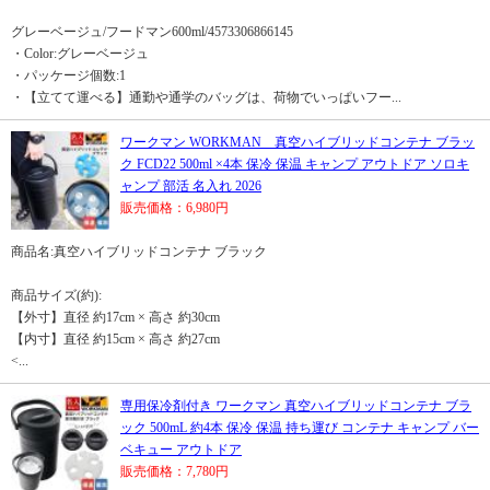
グレーベージュ/フードマン600ml/4573306866145
・Color:グレーベージュ
・パッケージ個数:1
・【立てて運べる】通勤や通学のバッグは、荷物でいっぱいフー...
ワークマン WORKMAN 真空ハイブリッドコンテナ ブラッ
ク FCD22 500ml ×4本 保冷 保温 キャンプ アウトドア ソロキ
ャンプ 部活 名入れ 2026
販売価格：6,980円
商品名:真空ハイブリッドコンテナ ブラック
商品サイズ(約):
【外寸】直径 約17cm × 高さ 約30cm
【内寸】直径 約15cm × 高さ 約27cm
<...
専用保冷剤付き ワークマン 真空ハイブリッドコンテナ ブラ
ック 500mL 約4本 保冷 保温 持ち運び コンテナ キャンプ バー
ベキュー アウトドア
販売価格：7,780円