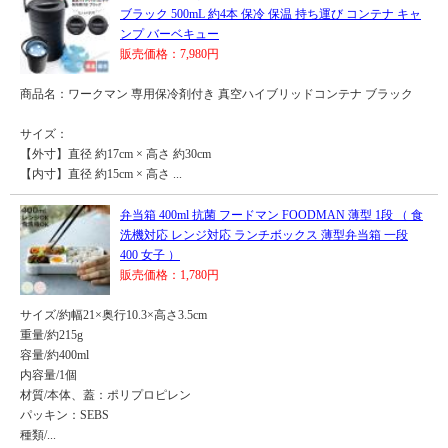
ブラック 500mL 約4本 保冷 保温 持ち運び コンテナ キャ
ンプ バーベキュー
販売価格：7,980円
商品名：ワークマン 専用保冷剤付き 真空ハイブリッドコンテナ ブラック
サイズ：
【外寸】直径 約17cm × 高さ 約30cm
【内寸】直径 約15cm × 高さ ...
弁当箱 400ml 抗菌 フードマン FOODMAN 薄型 1段 （ 食
洗機対応 レンジ対応 ランチボックス 薄型弁当箱 一段
400 女子 ）
販売価格：1,780円
サイズ/約幅21×奥行10.3×高さ3.5cm
重量/約215g
容量/約400ml
内容量/1個
材質/本体、蓋：ポリプロピレン
パッキン：SEBS
種類/...