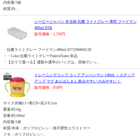
内容量/1個
材質/内...
シービージャパン 弁当箱 抗菌 ライトグレー 薄型 フードマン
400ml DSK
販売価格：1,330円
・抗菌ライトグレー フードマン400ml 4573306866138
・・Color:抗菌ライトグレーPatternName:単品
・【立てて運べる】通勤や通学のバッグは、荷物でいっ...
トレーニングコップ コップ アンパンマン 140ml （ ステップ
アップ マグ あんぱんまん 飲みやすい のみやすい ）
販売価格：818円
サイズ/約幅11×奥行8×高さ8.5cm
重量/約54g
容量/約140ml
内容量/1個
材質/本体：ポリプロピレン・熱可塑性エラストマー
フタ：ポリプロピレン<...