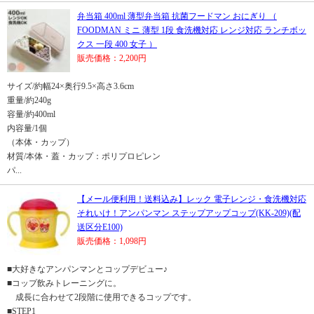
弁当箱 400ml 薄型弁当箱 抗菌フードマン おにぎり （
FOODMAN ミニ 薄型 1段 食洗機対応 レンジ対応 ランチボッ
クス 一段 400 女子 ）
販売価格：2,200円
サイズ/約幅24×奥行9.5×高さ3.6cm
重量/約240g
容量/約400ml
内容量/1個
（本体・カップ）
材質/本体・蓋・カップ：ポリプロピレン
パ...
【メール便利用！送料込み】レック 電子レンジ・食洗機対応
それいけ！アンパンマン ステップアップコップ(KK-209)(配
送区分E100)
販売価格：1,098円
■大好きなアンパンマンとコップデビュー♪
■コップ飲みトレーニングに。
成長に合わせて2段階に使用できるコップです。
■STEP1