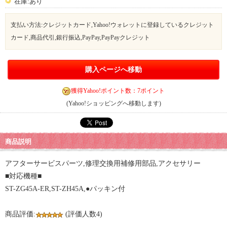
在庫:あり
支払い方法:クレジットカード,Yahoo!ウォレットに登録しているクレジット
カード,商品代引,銀行振込,PayPay,PayPayクレジット
購入ページへ移動
獲得Yahoo!ポイント数：7ポイント
(Yahoo!ショッピングへ移動します)
商品説明
アフターサービスパーツ,修理交換用補修用部品,アクセサリー
■対応機種■
ST-ZG45A-ER,ST-ZH45A,●パッキン付
商品評価:
(評価人数4)