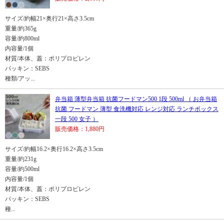
サイズ/約幅21×奥行21×高さ3.5cm
重量/約365g
容量/約800ml
内容量/1個
材質/本体、蓋：ポリプロピレン
パッキン：SEBS
種類/アッ...
弁当箱 薄型弁当箱 抗菌フードマン500 1段 500ml （ お弁当箱
抗菌 フードマン 薄型 食洗機対応 レンジ対応 ランチボックス
一段 500 女子 ）
販売価格：1,880円
サイズ/約幅16.2×奥行16.2×高さ3.5cm
重量/約231g
容量/約500ml
内容量/1個
材質/本体、蓋：ポリプロピレン
パッキン：SEBS
種...