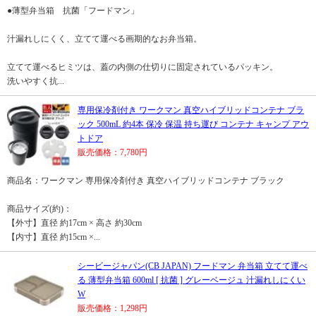
●薄型弁当箱 抗菌「フードマン」
汁漏れしにくく、立てて運べる画期的なお弁当箱。
立てて運べるヒミツは、蓋の内側の仕切りに固定されているパッキン。
洗いやすく抗...
専用保冷剤付き ワークマン 真空ハイブリッドコンテナ ブラ
ック 500mL 約4本 保冷 保温 持ち運び コンテナ キャンプ アウ
トドア
販売価格：7,780円
商品名：ワークマン 専用保冷剤付き 真空ハイブリッドコンテナ ブラック
商品サイズ(約)：
【外寸】直径 約17cm × 高さ 約30cm
【内寸】直径 約15cm ×...
シービージャパン(CB JAPAN) フードマン 弁当箱 立てて運べ
る 薄型弁当箱 600ml [ 抗菌 ] グレーベージュ 汁漏れしにくい
W
販売価格：1,298円