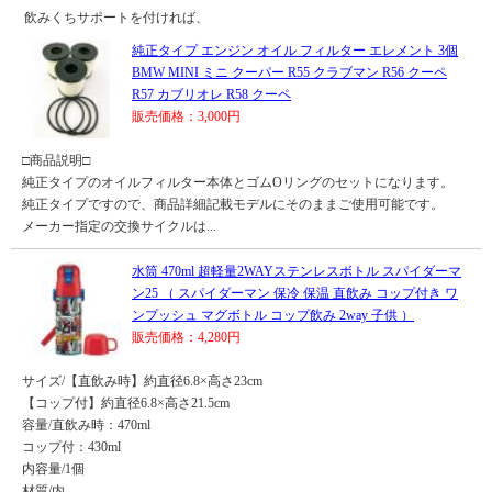
飲みくちサポートを付ければ、
純正タイプ エンジン オイル フィルター エレメント 3個
BMW MINI ミニ クーパー R55 クラブマン R56 クーペ
R57 カブリオレ R58 クーペ
販売価格：3,000円
□商品説明□
純正タイプのオイルフィルター本体とゴムOリングのセットになります。
純正タイプですので、商品詳細記載モデルにそのままご使用可能です。
メーカー指定の交換サイクルは...
水筒 470ml 超軽量2WAYステンレスボトル スパイダーマ
ン25 （ スパイダーマン 保冷 保温 直飲み コップ付き ワ
ンプッシュ マグボトル コップ飲み 2way 子供 ）
販売価格：4,280円
サイズ/【直飲み時】約直径6.8×高さ23cm
【コップ付】約直径6.8×高さ21.5cm
容量/直飲み時：470ml
コップ付：430ml
内容量/1個
材質/内...