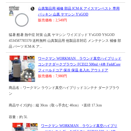
山真製品用 補修 部品 ICM-K アイスマンベスト 専用
パッキン 山真 ヤマシン Y'sGOD
販売価格：2,549円
猛暑 酷暑 熱中症 対策 山真 ヤマシン ワイズゴッド Y'sGOD YSGOD
4534587785570 送料無料 山真製品用 他製品非対応 メンテナンス 補修 部
品 パーツ ICM-K ア...
ワークマン WORKMAN ラウンド真空ハイブリッド
コンテナダークブラウン FCD22 500ml ×4本 FieldCore
フィールドコア 保冷 保温 名入れ アウトドア
販売価格：7,980円
商品名：ワークマン ラウンド真空ハイブリッドコンテナ ダークブラウ
ン
商品サイズ(約)：縦 30cm（取っ手含む 40cm） ×直径 17.3cm
容量：約 5L
ワークマン WORKMAN ラウンド真空ハイブリ