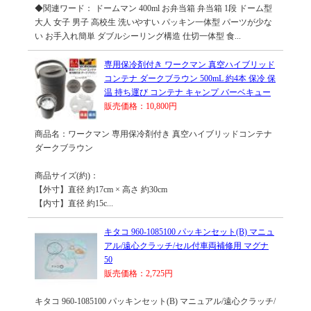
◆関連ワード： ドームマン 400ml お弁当箱 弁当箱 1段 ドーム型
大人 女子 男子 高校生 洗いやすい パッキン一体型 パーツが少な
い お手入れ簡単 ダブルシーリング構造 仕切一体型 食...
専用保冷剤付き ワークマン 真空ハイブリッド
コンテナ ダークブラウン 500mL 約4本 保冷 保
温 持ち運び コンテナ キャンプ バーベキュー
販売価格：10,800円
商品名：ワークマン 専用保冷剤付き 真空ハイブリッドコンテナ
ダークブラウン
商品サイズ(約)：
【外寸】直径 約17cm × 高さ 約30cm
【内寸】直径 約15c...
キタコ 960-1085100 パッキンセット(B) マニュ
アル/遠心クラッチ/セル付車両補修用 マグナ
50
販売価格：2,725円
キタコ 960-1085100 パッキンセット(B) マニュアル/遠心クラッチ/