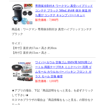
専用保冷剤付き ワークマン 真空ハイブリッド
コンテナ ブラック 500mL 約4本 保冷 保温 持
ち運び コンテナ キャンプ バーベキュー
販売価格：7,980円
商品名：ワークマン 専用保冷剤付き 真空ハイブリッドコンテナ
ブラック
サイズ：
【外寸】直径 約17cm × 高さ 約30cm
【内寸】直径 約15cm × 高さ ...
ワイパーカウル 交換ゴム BMW用 MINI用 2メ
ートル 両面テープ付き ミニクーパー 汎用 ゴ
ムモール カウルカバー パッキン フロント ガ
ラス モール 交換 修理
販売価格：1,010円
★アプリの場合、下記「商品説明をもっと見る」を必ずクリック
して下さい★
※スマホブラウザの場合は「商品情報をもっと見る」の部分をク
リック