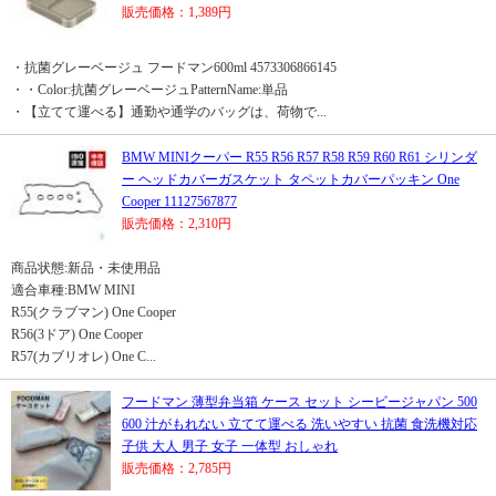
販売価格：1,389円
・抗菌グレーベージュ フードマン600ml 4573306866145
・・Color:抗菌グレーベージュPatternName:単品
・【立てて運べる】通勤や通学のバッグは、荷物で...
BMW MINIクーパー R55 R56 R57 R58 R59 R60 R61 シリンダ
ー ヘッドカバーガスケット タペットカバーパッキン One
Cooper 11127567877
販売価格：2,310円
商品状態:新品・未使用品
適合車種:BMW MINI
R55(クラブマン) One Cooper
R56(3ドア) One Cooper
R57(カブリオレ) One C...
フードマン 薄型弁当箱 ケース セット シービージャパン 500
600 汁がもれない 立てて運べる 洗いやすい 抗菌 食洗機対応
子供 大人 男子 女子 一体型 おしゃれ
販売価格：2,785円