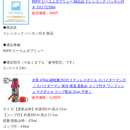
BMW ビーエムダブリュー 純正品 ドレンコック パッキン付
き 33117525064
販売価格：946円
◆商品名
ドレンコック パッキン付き 新品
◆適合車種
BMW ビーエムダブリュー
◆適合型式（※あくまでも「参考型式」です）
3シリーズ E46<...
水筒 470ml 超軽量2WAYステンレスボトル スパイダーマン25
（ スパイダーマン 保冷 保温 直飲み コップ付き ワンプッシ
ュ マグボトル コップ飲み 2way 子供 ）
販売価格：4,280円
サイズ/【直飲み時】約直径6.8×高さ23cm
【コップ付】約直径6.8×高さ21.5cm
容量/直飲み時：470ml
コップ付：430ml