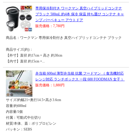
専用保冷剤付き ワークマン 真空ハイブリッドコンテナ
ブラック 500mL 約4本 保冷 保温 持ち運び コンテナ キャ
ンプ バーベキュー アウトドア
販売価格：7,780円
商品名：ワークマン 専用保冷剤付き 真空ハイブリッドコンテナ ブラック
商品サイズ(約)：
【外寸】直径 約17cm × 高さ 約30cm
【内寸】直径 約15cm ×...
弁当箱 600ml 薄型弁当箱 抗菌 フードマン （ 食洗機対応
レンジ対応 ランチボックス 一段 600 FOODMAN 女子 ）
販売価格：1,880円
サイズ/約幅21×奥行14.5×高さ3.6cm
容量/約600ml
内容量/1個
付属：可動式中仕切り
材質/本体、蓋：ポリプロピレン
パッキン：SEBS