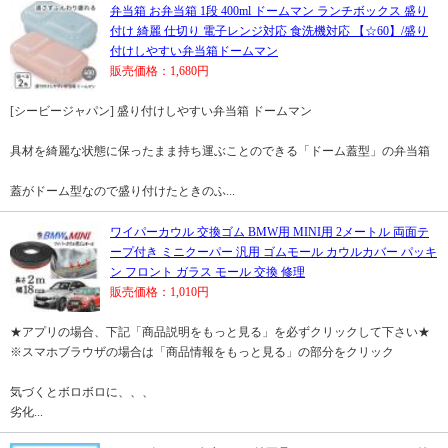
弁当箱 お弁当箱 1段 400ml ドームマン ランチボックス 盛り
付け 綺麗 仕切り 電子レンジ対応 食洗機対応 【☆60】/盛り
付けしやすい弁当箱ドームマン
販売価格：1,680円
[シービージャパン] 盛り付けしやすい弁当箱 ドームマン
具材を綺麗な状態に保ったまま持ち運ぶことのできる「ドーム蓋型」の弁当箱
蓋がドーム型なので盛り付けたときのふ...
ワイパーカウル 交換ゴム BMW用 MINI用 2メートル 両面テ
ープ付き ミニクーパー 汎用 ゴムモール カウルカバー パッキ
ン フロント ガラス モール 交換 修理
販売価格：1,010円
★アプリの場合、下記「商品説明をもっと見る」を必ずクリックして下さい★
※スマホブラウザの場合は「商品情報をもっと見る」の部分をクリック
気づくとボロボロに、、、
劣化...