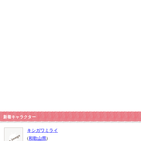
新着キャラクター
キシガワミライ
(
和歌山県
)