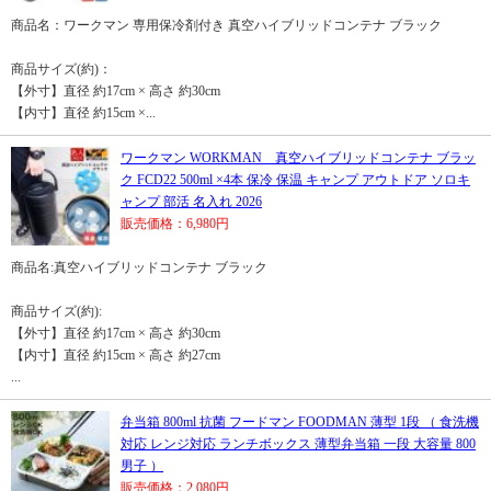
商品名：ワークマン 専用保冷剤付き 真空ハイブリッドコンテナ ブラック
商品サイズ(約)：
【外寸】直径 約17cm × 高さ 約30cm
【内寸】直径 約15cm ×...
ワークマン WORKMAN 真空ハイブリッドコンテナ ブラッ
ク FCD22 500ml ×4本 保冷 保温 キャンプ アウトドア ソロキ
ャンプ 部活 名入れ 2026
販売価格：6,980円
商品名:真空ハイブリッドコンテナ ブラック
商品サイズ(約):
【外寸】直径 約17cm × 高さ 約30cm
【内寸】直径 約15cm × 高さ 約27cm
...
弁当箱 800ml 抗菌 フードマン FOODMAN 薄型 1段 （ 食洗機
対応 レンジ対応 ランチボックス 薄型弁当箱 一段 大容量 800
男子 ）
販売価格：2,080円