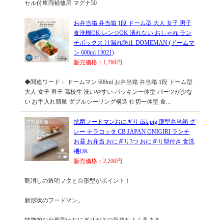
セル付車両補修用 マグナ50
お弁当箱 弁当箱 1段 ドーム型 大人 女子 男子
食洗機OK レンジOK 潰れない おしゃれ ラン
チボックス 汁漏れ防止 DOMEMAN (ドームマ
ン 600ml 13021)
販売価格：1,760円
◆関連ワード： ドームマン 600ml お弁当箱 弁当箱 1段 ドーム型
大人 女子 男子 高校生 洗いやすい パッキン一体型 パーツが少な
い お手入れ簡単 ダブルシーリング構造 仕切一体型 食...
抗菌フードマンおにぎり dsk.pig 薄型弁当箱 グ
レー テラコッタ CB JAPAN ONIGIRI ランチ
お昼 お弁当 おにぎり3つ おにぎり型付き 食洗
機OK
販売価格：2,200円
艶消しの透明フタと台形型がポイント！
新形状のフードマン。