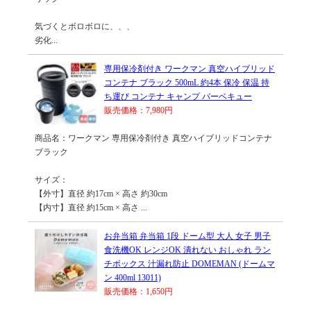
気づくとボロボロに、、、
劣化...
専用保冷剤付き ワークマン 真空ハイブリッド
コンテナ ブラック 500mL 約4本 保冷 保温 持
ち運び コンテナ キャンプ バーベキュー
販売価格：7,980円
商品名：ワークマン 専用保冷剤付き 真空ハイブリッドコンテナ
ブラック
サイズ：
【外寸】直径 約17cm × 高さ 約30cm
【内寸】直径 約15cm × 高さ ...
お弁当箱 弁当箱 1段 ドーム型 大人 女子 男子
食洗機OK レンジOK 潰れない おしゃれ ラン
チボックス 汁漏れ防止 DOMEMAN (ドームマ
ン 400ml 13011)
販売価格：1,650円