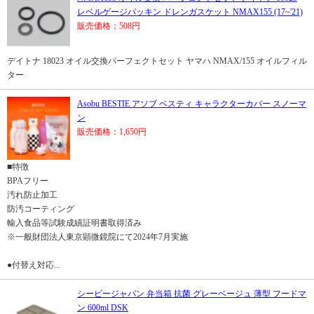
レベルゲージパッキン ドレンガスケット NMAX155 (17~'21)
販売価格：508円
デイトナ 18023 オイル交換パーフェクトセット ヤマハ NMAX/155 オイルフィル
ター
Asobu BESTIE アソブ ベスティ キャラクターカバー スノーマ
ン
販売価格：1,650円
■特徴
BPAフリー
汚れ防止加工
防汚コーティング
輸入食品等試験成績証明書取得済み
※一般財団法人東京顕微鏡院にて2024年7月実施
●付替え対応...
シービージャパン 弁当箱 抗菌 グレーベージュ 薄型 フードマ
ン 600ml DSK