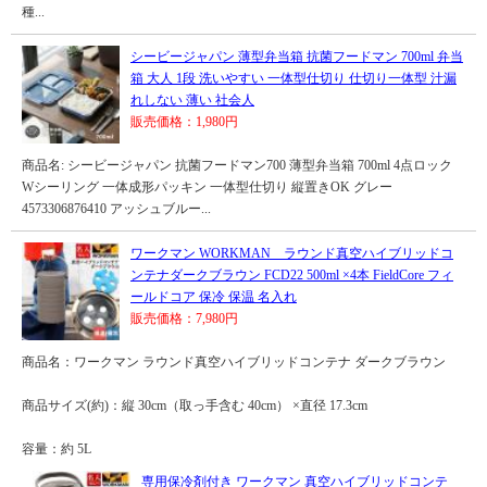
種...
シービージャパン 薄型弁当箱 抗菌フードマン 700ml 弁当
箱 大人 1段 洗いやすい 一体型仕切り 仕切り一体型 汁漏
れしない 薄い 社会人
販売価格：1,980円
商品名: シービージャパン 抗菌フードマン700 薄型弁当箱 700ml 4点ロック
Wシーリング 一体成形パッキン 一体型仕切り 縦置きOK グレー
4573306876410 アッシュブルー...
ワークマン WORKMAN ラウンド真空ハイブリッドコ
ンテナダークブラウン FCD22 500ml ×4本 FieldCore フィ
ールドコア 保冷 保温 名入れ
販売価格：7,980円
商品名：ワークマン ラウンド真空ハイブリッドコンテナ ダークブラウン
商品サイズ(約)：縦 30cm（取っ手含む 40cm） ×直径 17.3cm
容量：約 5L
専用保冷剤付き ワークマン 真空ハイブリッドコンテ