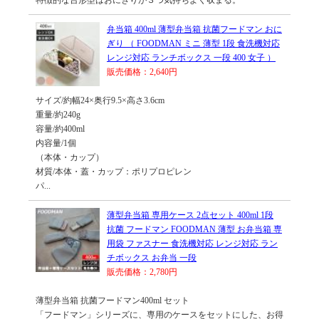
特徴的な台形型はおにぎりが３つ気持ちよく収まる。
弁当箱 400ml 薄型弁当箱 抗菌フードマン おに
ぎり （ FOODMAN ミニ 薄型 1段 食洗機対応
レンジ対応 ランチボックス 一段 400 女子 ）
販売価格：2,640円
サイズ/約幅24×奥行9.5×高さ3.6cm
重量/約240g
容量/約400ml
内容量/1個
（本体・カップ）
材質/本体・蓋・カップ：ポリプロピレン
パ...
薄型弁当箱 専用ケース 2点セット 400ml 1段
抗菌 フードマン FOODMAN 薄型 お弁当箱 専
用袋 ファスナー 食洗機対応 レンジ対応 ラン
チボックス お弁当 一段
販売価格：2,780円
薄型弁当箱 抗菌フードマン400ml セット
「フードマン」シリーズに、専用のケースをセットにした、お得