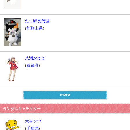
たま駅長代理
(
和歌山県
)
八瀬かえで
(
京都府
)
ランダムキャラクター
犬村ソウ
(
千葉県
)