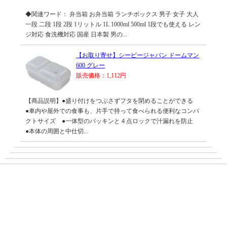
◆関連ワード： 弁当箱 お弁当箱 ランチボックス 男子 女子 大人
一段 二段 1段 2段 1リットル 1L 1000ml 500ml 1段でも使える レン
ジ対応 食洗機対応 国産 日本製 男の...
【お取り寄せ】シービージャパン ドームマン
600 グレー
販売価格：1,112円
【商品説明】●盛り付けをつぶさずフタを閉めることができる
●車内や屋外での食事も、片手で持って食べられる便利なコンパ
クトサイズ ●一体型のパッキンと４点ロックで汁漏れを防止
●本体の周囲と中仕切...