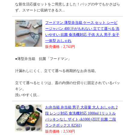
な新生活応援セットをご用意しました！バッグの中でもかさばら
ず、スマートに収納できるス...
フードマン 薄型弁当箱 ケース セット シービ
ージャパン 400 汁がもれない 立てて運べる 洗
いやすい 抗菌 食洗機対応 子供 大人 男子 女子
一体型 おしゃれ
販売価格：2,743円
●薄型弁当箱 抗菌「フードマン」
汁漏れしにくく、立てて運べる画期的なお弁当箱。
立てて運べるヒミツは、蓋の内側の仕切りに固定されているパッ
キン。
洗いやすく抗...
お弁当箱 弁当箱 男子 大容量 大人 おしゃれ 2
段 レンジ対応 食洗機対応 1000ml 1リットル
パッキンなし ザイト ck1000 (ZEIT 抗菌 二段
ランチボックス 82561)
販売価格：2,530円