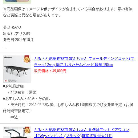
※商品画像はイメージや仮デザインが含まれている場合があります。帯の有無
など実際と異なる場合があります。
著:ふるやん
出版社:アリス館
発売日:2024年10月
...
ふるさと納税 館林市 ぽんちゃん フォールディングコット(ブ
ラック) 2way 簡易 おりたたみベッド 軽量 190cm
販売価格：49,000円
■お礼品詳細
・配送種別：通常
■お申し込み・配送・その他
・発送時期：2025-02-28以降、お申し込み後1週間程度で順次発送予定（お届
け時間帯指定可）
・申込...
ふるさと納税 館林市 ぽんちゃん 多機能アウトドアワゴン
【2Wayハンドル】(ブラック)荷室拡張 最大211L