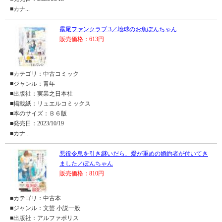
■カナ...
霧尾ファンクラブ 3／地球のお魚ぽんちゃん
販売価格：613円
■カテゴリ：中古コミック
■ジャンル：青年
■出版社：実業之日本社
■掲載紙：リュエルコミックス
■本のサイズ：Ｂ６版
■発売日：2023/10/19
■カナ...
悪役令息を引き継いだら、愛が重めの婚約者が付いてき
ました／ぽんちゃん
販売価格：810円
■カテゴリ：中古本
■ジャンル：文芸 小説一般
■出版社：アルファポリス