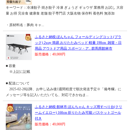
キーワード：冷凍餃子 焼き餃子 冷凍 ぎょうざ ギョウザ 業務用 お試し 大容
量 お得 完全食 健康食 老舗 餃子専門店 大阪名物 保存料 着色料 無添加
・原材料名：豚肉 キャ...
ふるさと納税 ぽんちゃん フォールディングコット(ブラ
ック) 2way 簡易 おりたたみベッド 軽量 190cm_雑貨・日
用品 アウトドア用品 スポーツ・ア.. 群馬県館林市
販売価格：49,000円
■ 容量
※上記に記載
■ 配送について
2025-02-28以降、お申し込み後1週間程度で順次発送予定※「備考欄」に
メッセージ等を記入いただいても、対応できかねま...
ふるさと納税 館林市 ぽんちゃん キッズ用すべり台(クリ
ームイエロー) 160cm 折りたたみ可能 バスケットゴール
付き
販売価格：49,000円