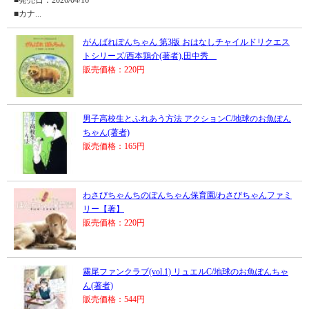
■発売日：2026/04/16
■カナ...
がんばれぽんちゃん 第3版 おはなしチャイルドリクエス
トシリーズ/西本鶏介(著者),田中秀
販売価格：220円
男子高校生とふれあう方法 アクションC/地球のお魚ぽん
ちゃん(著者)
販売価格：165円
わさびちゃんちのぽんちゃん保育園/わさびちゃんファミ
リー【著】
販売価格：220円
霧尾ファンクラブ(vol.1) リュエルC/地球のお魚ぽんちゃ
ん(著者)
販売価格：544円