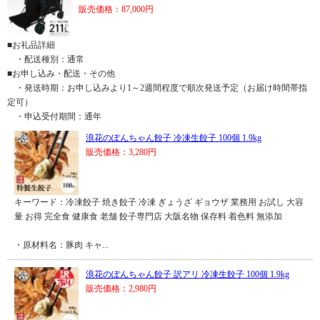
販売価格：87,000円
■お礼品詳細
・配送種別：通常
■お申し込み・配送・その他
・発送時期：お申し込みより1～2週間程度で順次発送予定（お届け時間帯指
定可）
・申込受付期間：通年
浪花のぽんちゃん餃子 冷凍生餃子 100個 1.9kg
販売価格：3,280円
キーワード：冷凍餃子 焼き餃子 冷凍 ぎょうざ ギョウザ 業務用 お試し 大容
量 お得 完全食 健康食 老舗 餃子専門店 大阪名物 保存料 着色料 無添加
・原材料名：豚肉 キャ...
浪花のぽんちゃん餃子 訳アリ 冷凍生餃子 100個 1.9kg
販売価格：2,980円