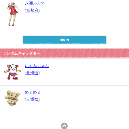
八瀬かえで
(
京都府
)
ランダムキャラクター
いずみちゃん
(
北海道
)
めぇめぇ
(
三重県
)