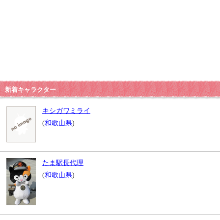
新着キャラクター
キシガワミライ
(
和歌山県
)
たま駅長代理
(
和歌山県
)