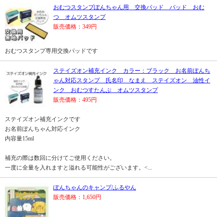
おむつスタンプぽんちゃん用 交換パッド パッド おむ
つ オムツスタンプ
販売価格：349円
おむつスタンプ専用交換パッドです
ステイズオン補充インク カラー：ブラック お名前ぽんち
ゃん対応スタンプ 氏名印 なまえ ステイズオン 油性イ
ンク おむつすたんぷ オムツスタンプ
販売価格：495円
ステイズオン補充インクです
お名前ぽんちゃん対応インク
内容量15ml
補充の際は数回に分けてご使用ください。
一度に全量を入れますと溢れる可能性がございます。<...
ぽんちゃんのキャンプ/ふるやん
販売価格：1,650円