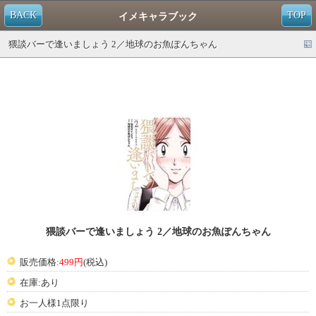
BACK
TOP
イメキャラブック
猥談バーで逢いましょう 2／地球のお魚ぽんちゃん
猥談バーで逢いましょう 2／地球のお魚ぽんちゃん
販売価格:
499円
(税込)
在庫:あり
お一人様1点限り