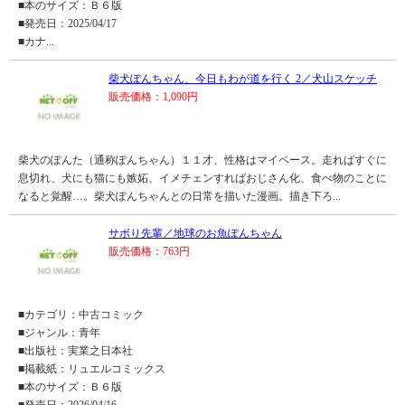
■本のサイズ：Ｂ６版
■発売日：2025/04/17
■カナ...
柴犬ぽんちゃん、今日もわが道を行く 2／犬山スケッチ
販売価格：1,090円
柴犬のぽんた（通称ぽんちゃん）１１才、性格はマイペース。走ればすぐに
息切れ、犬にも猫にも嫉妬、イメチェンすればおじさん化、食べ物のことに
なると覚醒…。柴犬ぽんちゃんとの日常を描いた漫画。描き下ろ...
サボり先輩／地球のお魚ぽんちゃん
販売価格：763円
■カテゴリ：中古コミック
■ジャンル：青年
■出版社：実業之日本社
■掲載紙：リュエルコミックス
■本のサイズ：Ｂ６版