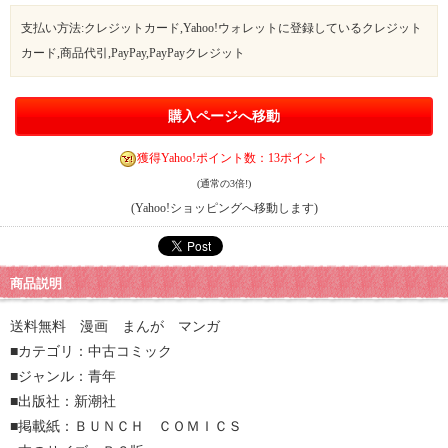
支払い方法:クレジットカード,Yahoo!ウォレットに登録しているクレジット
カード,商品代引,PayPay,PayPayクレジット
購入ページへ移動
獲得Yahoo!ポイント数：13ポイント
(通常の3倍!)
(Yahoo!ショッピングへ移動します)
商品説明
送料無料 漫画 まんが マンガ
■カテゴリ：中古コミック
■ジャンル：青年
■出版社：新潮社
■掲載紙：ＢＵＮＣＨ ＣＯＭＩＣＳ