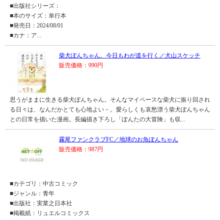
■出版社シリーズ：
■本のサイズ：単行本
■発売日：2024/08/01
■カナ：ア...
柴犬ぽんちゃん、今日もわが道を行く／犬山スケッチ
販売価格：990円
思うがままに生きる柴犬ぽんちゃん。そんなマイペースな柴犬に振り回され
る日々は、なんだかとても心地よい－。愛らしくも哀愁漂う柴犬ぽんちゃん
との日常を描いた漫画。長編描き下ろし「ぽんたの大冒険」も収...
霧尾ファンクラブFC／地球のお魚ぽんちゃん
販売価格：987円
■カテゴリ：中古コミック
■ジャンル：青年
■出版社：実業之日本社
■掲載紙：リュエルコミックス