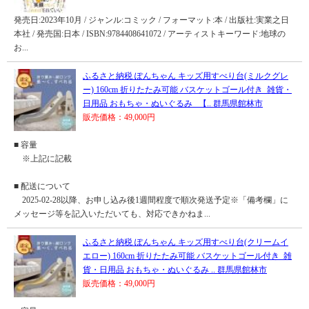
発売日:2023年10月 / ジャンル:コミック / フォーマット:本 / 出版社:実業之日
本社 / 発売国:日本 / ISBN:9784408641072 / アーティストキーワード:地球の
お...
ふるさと納税 ぽんちゃん キッズ用すべり台(ミルクグレ
ー) 160cm 折りたたみ可能 バスケットゴール付き_雑貨・
日用品 おもちゃ・ぬいぐるみ _【.. 群馬県館林市
販売価格：49,000円
■ 容量
※上記に記載
■ 配送について
2025-02-28以降、お申し込み後1週間程度で順次発送予定※「備考欄」に
メッセージ等を記入いただいても、対応できかねま...
ふるさと納税 ぽんちゃん キッズ用すべり台(クリームイ
エロー) 160cm 折りたたみ可能 バスケットゴール付き_雑
貨・日用品 おもちゃ・ぬいぐるみ .. 群馬県館林市
販売価格：49,000円