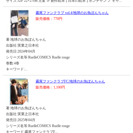
サイズ:32P 22×27cm 児童 ≫ 創作絵本 [ 日本の絵本 ] ポンチヤン ノ キヤ...
霧尾ファンクラブ vol.4/地球のお魚ぽんちゃん
販売価格：770円
著:地球のお魚ぽんちゃん
出版社:実業之日本社
発売日:2024年04月
シリーズ名等:RuelleCOMICS Ruelle rouge
巻数:4巻
キーワード:...
霧尾ファンクラブFC/地球のお魚ぽんちゃん
販売価格：1,100円
著:地球のお魚ぽんちゃん
出版社:実業之日本社
発売日:2025年04月
シリーズ名等:RuelleCOMICS Ruelle rouge
キーワード:霧尾ファンクラブF...