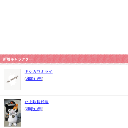
新着キャラクター
キシガワミライ
(
和歌山県
)
たま駅長代理
(
和歌山県
)