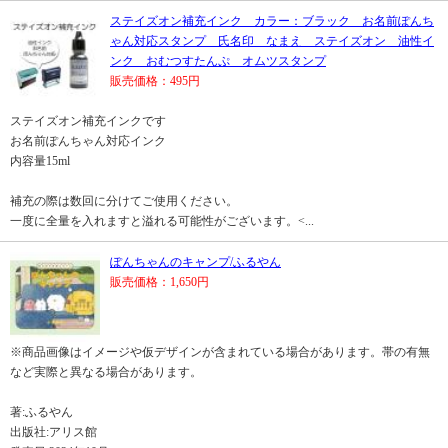
ステイズオン補充インク カラー：ブラック お名前ぽんち
ゃん対応スタンプ 氏名印 なまえ ステイズオン 油性イ
ンク おむつすたんぷ オムツスタンプ
販売価格：495円
ステイズオン補充インクです
お名前ぽんちゃん対応インク
内容量15ml
補充の際は数回に分けてご使用ください。
一度に全量を入れますと溢れる可能性がございます。<...
ぽんちゃんのキャンプ/ふるやん
販売価格：1,650円
※商品画像はイメージや仮デザインが含まれている場合があります。帯の有無
など実際と異なる場合があります。
著:ふるやん
出版社:アリス館