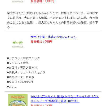
販売価格：1,090円
柴犬のぽんた（通称ぽんちゃん）１１才、性格はマイペース。走ればす
ぐに息切れ、犬にも猫にも嫉妬、イメチェンすればおじさん化、食べ物
のことになると覚醒…。柴犬ぽんちゃんとの日常を描いた漫画。描き下
ろ...
サボり先輩／地球のお魚ぽんちゃん
販売価格：763円
■カテゴリ：中古コミック
■ジャンル：青年
■出版社：実業之日本社
■掲載紙：リュエルコミックス
■本のサイズ：Ｂ６版
■発売日：2026/04/16
■カナ...
がんばれぽんちゃん 第3版 おはなしチャイルドリクエ
ストシリーズ/西本鶏介(著者),田中秀
販売価格：220円