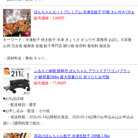
ぽんちゃんセットプレミアム 冷凍生餃子 95個 タレ付き150ｇ
販売価格：3,880円
キーワード：冷凍餃子 焼き餃子 冷凍 ぎょうざ ギョウザ 業務用 お試し 大容量
お得 完全食 健康食 老舗 餃子専門店 贈り物 保存料 着色料 無添加
・原材料名：豚肉 キャベ...
ふるさと納税 館林市 ぽんちゃん アウトドアワゴン(ブラッ
ク)耐荷重180kg 最大容量211L 折りたたみ可能
販売価格：77,000円
■お礼品詳細
・配送種別：通常
■お申し込み・配送・その他
・発送時期：2026-05-14以降順次発送、2026-05-14以降のお申込みはお申込み
後1～2週間程度で順次...
浪花のぽんちゃん餃子 冷凍生餃子 100個 1.9kg