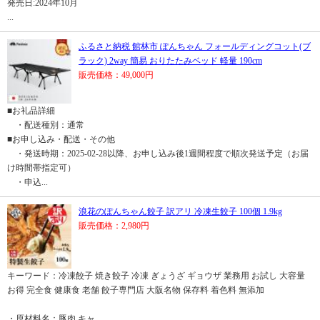
発売日:2024年10月
...
ふるさと納税 館林市 ぽんちゃん フォールディングコット(ブ
ラック) 2way 簡易 おりたたみベッド 軽量 190cm
販売価格：49,000円
■お礼品詳細
・配送種別：通常
■お申し込み・配送・その他
・発送時期：2025-02-28以降、お申し込み後1週間程度で順次発送予定（お届
け時間帯指定可）
・申込...
浪花のぽんちゃん餃子 訳アリ 冷凍生餃子 100個 1.9kg
販売価格：2,980円
キーワード：冷凍餃子 焼き餃子 冷凍 ぎょうざ ギョウザ 業務用 お試し 大容量
お得 完全食 健康食 老舗 餃子専門店 大阪名物 保存料 着色料 無添加
・原材料名：豚肉 キャ...