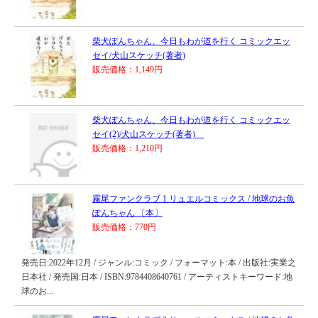
柴犬ぽんちゃん、今日もわが道を行く コミックエッ
セイ/犬山スケッチ(著者)
販売価格：1,149円
柴犬ぽんちゃん、今日もわが道を行く コミックエッ
セイ(2)/犬山スケッチ(著者)
販売価格：1,210円
霧尾ファンクラブ 1 リュエルコミックス / 地球のお魚
ぽんちゃん 〔本〕
販売価格：770円
発売日:2022年12月 / ジャンル:コミック / フォーマット:本 / 出版社:実業之
日本社 / 発売国:日本 / ISBN:9784408640761 / アーティストキーワード:地
球のお...