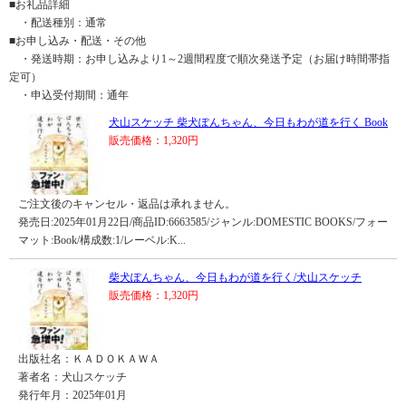
■お礼品詳細
・配送種別：通常
■お申し込み・配送・その他
・発送時期：お申し込みより1～2週間程度で順次発送予定（お届け時間帯指
定可）
・申込受付期間：通年
犬山スケッチ 柴犬ぽんちゃん、今日もわが道を行く Book
販売価格：1,320円
ご注文後のキャンセル・返品は承れません。
発売日:2025年01月22日/商品ID:6663585/ジャンル:DOMESTIC BOOKS/フォー
マット:Book/構成数:1/レーベル:K...
柴犬ぽんちゃん、今日もわが道を行く/犬山スケッチ
販売価格：1,320円
出版社名：ＫＡＤＯＫＡＷＡ
著者名：犬山スケッチ
発行年月：2025年01月