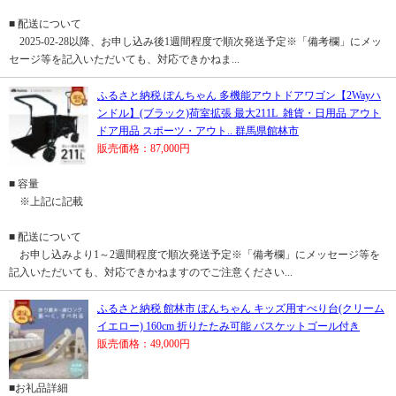
■ 配送について
2025-02-28以降、お申し込み後1週間程度で順次発送予定※「備考欄」にメッ
セージ等を記入いただいても、対応できかねま...
ふるさと納税 ぽんちゃん 多機能アウトドアワゴン【2Wayハ
ンドル】(ブラック)荷室拡張 最大211L_雑貨・日用品 アウト
ドア用品 スポーツ・アウト.. 群馬県館林市
販売価格：87,000円
■ 容量
※上記に記載
■ 配送について
お申し込みより1～2週間程度で順次発送予定※「備考欄」にメッセージ等を
記入いただいても、対応できかねますのでご注意ください...
ふるさと納税 館林市 ぽんちゃん キッズ用すべり台(クリーム
イエロー) 160cm 折りたたみ可能 バスケットゴール付き
販売価格：49,000円
■お礼品詳細