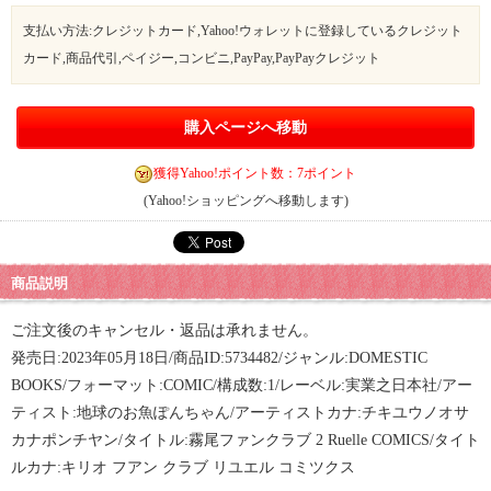
支払い方法:クレジットカード,Yahoo!ウォレットに登録しているクレジット
カード,商品代引,ペイジー,コンビニ,PayPay,PayPayクレジット
購入ページへ移動
獲得Yahoo!ポイント数：7ポイント
(Yahoo!ショッピングへ移動します)
商品説明
ご注文後のキャンセル・返品は承れません。
発売日:2023年05月18日/商品ID:5734482/ジャンル:DOMESTIC
BOOKS/フォーマット:COMIC/構成数:1/レーベル:実業之日本社/アー
ティスト:地球のお魚ぽんちゃん/アーティストカナ:チキユウノオサ
カナポンチヤン/タイトル:霧尾ファンクラブ 2 Ruelle COMICS/タイト
ルカナ:キリオ フアン クラブ リユエル コミツクス