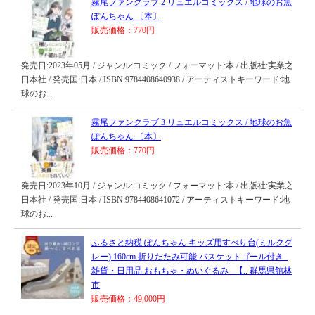
霧尾ファンクラブ 2 リュエルコミックス / 地球のお魚
ぽんちゃん 〔本〕
販売価格：770円
発売日:2023年05月 / ジャンル:コミック / フォーマット:本 / 出版社:実業之
日本社 / 発売国:日本 / ISBN:9784408640938 / アーティストキーワード:地
球のお...
霧尾ファンクラブ 3 リュエルコミックス / 地球のお魚
ぽんちゃん 〔本〕
販売価格：770円
発売日:2023年10月 / ジャンル:コミック / フォーマット:本 / 出版社:実業之
日本社 / 発売国:日本 / ISBN:9784408641072 / アーティストキーワード:地
球のお...
ふるさと納税 ぽんちゃん キッズ用すべり台(ミルクグ
レー) 160cm 折りたたみ可能 バスケットゴール付き_
雑貨・日用品 おもちゃ・ぬいぐるみ _【.. 群馬県館林
市
販売価格：49,000円