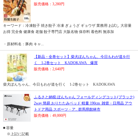
販売価格：3,280円
キーワード：冷凍餃子 焼き餃子 冷凍 ぎょうざ ギョウザ 業務用 お試し 大容量
お得 完全食 健康食 老舗 餃子専門店 大阪名物 保存料 着色料 無添加
・原材料名：豚肉 キャ...
【新品・全巻セット】柴犬ぽんちゃん、今日もわが道を行
く 1-2巻セット KADOKAWA 爆買
販売価格：2,640円
柴犬ぽんちゃん、今日もわが道を行く 1-2巻セット KADOKAWA
ふるさと納税 ぽんちゃん フォールディングコット(ブラック)
2way 簡易 おりたたみベッド 軽量 190cm_雑貨・日用品 アウ
トドア用品 スポーツ・ア.. 群馬県館林市
販売価格：49,000円
■ 容量
※上記に記載