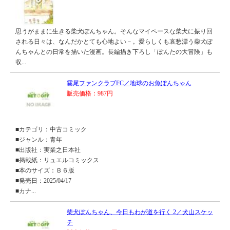
思うがままに生きる柴犬ぽんちゃん。そんなマイペースな柴犬に振り回
される日々は、なんだかとても心地よい－。愛らしくも哀愁漂う柴犬ぽ
んちゃんとの日常を描いた漫画。長編描き下ろし「ぽんたの大冒険」も
収...
霧尾ファンクラブFC／地球のお魚ぽんちゃん
販売価格：987円
■カテゴリ：中古コミック
■ジャンル：青年
■出版社：実業之日本社
■掲載紙：リュエルコミックス
■本のサイズ：Ｂ６版
■発売日：2025/04/17
■カナ...
柴犬ぽんちゃん、今日もわが道を行く 2／犬山スケッ
チ