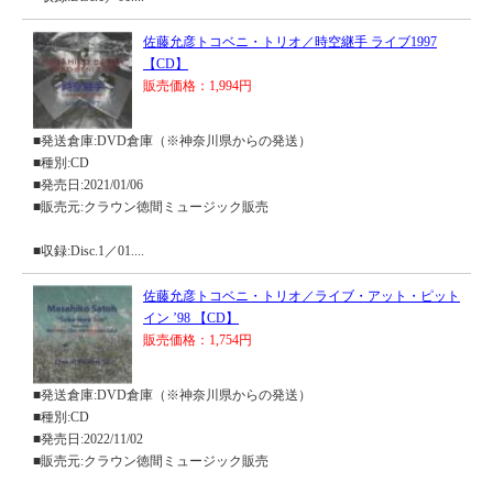
佐藤允彦トコベニ・トリオ／時空継手 ライブ1997
【CD】
販売価格：1,994円
■発送倉庫:DVD倉庫（※神奈川県からの発送）
■種別:CD
■発売日:2021/01/06
■販売元:クラウン徳間ミュージック販売
■収録:Disc.1／01....
佐藤允彦トコベニ・トリオ／ライブ・アット・ピット
イン ’98 【CD】
販売価格：1,754円
■発送倉庫:DVD倉庫（※神奈川県からの発送）
■種別:CD
■発売日:2022/11/02
■販売元:クラウン徳間ミュージック販売