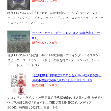
販売価格：2,165円
種別:CD/アルバム発売日:2020/12/29収録曲: / トリップ / テーマ・フォ
ー・シフォン / エイプリル・ラブ / イブニング・スノー / フライング・ラ
イスマン / イフ・アイ・ワ...
ライブ・アット・ピットイン’98 ／ 佐藤允彦トリオ
(CD)
販売価格：2,200円
種別:CD/アルバム発売日:2022/11/02収録曲: / フライング・ライスマン /
スピーク・ロー / ミシェル / 夜は千の眼を持つ / ソーラン / パーミット・
ミー・トゥ・イントロデ...
【送料無料】[本/雑誌]/未知なる人体への旅 自然界と
体の不思議な関係 / 原タイトル:THE UNSEEN
販売価格：2,530円
ジョナサン・ライスマン/著 羽田詩津子/訳/未知なる人体への旅 自然界と
体の不思議な関係 / 原タイトル:THE UNSEEN BODY、メディア：
BOOK、発売日：2022/11、重量：340...