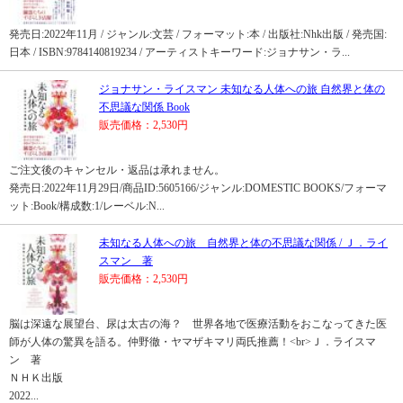
発売日:2022年11月 / ジャンル:文芸 / フォーマット:本 / 出版社:Nhk出版 / 発売国:
日本 / ISBN:9784140819234 / アーティストキーワード:ジョナサン・ラ...
ジョナサン・ライスマン 未知なる人体への旅 自然界と体の
不思議な関係 Book
販売価格：2,530円
ご注文後のキャンセル・返品は承れません。
発売日:2022年11月29日/商品ID:5605166/ジャンル:DOMESTIC BOOKS/フォーマ
ット:Book/構成数:1/レーベル:N...
未知なる人体への旅 自然界と体の不思議な関係 / Ｊ．ライ
スマン 著
販売価格：2,530円
脳は深遠な展望台、尿は太古の海？ 世界各地で医療活動をおこなってきた医
師が人体の驚異を語る。仲野徹・ヤマザキマリ両氏推薦！<br>Ｊ．ライスマ
ン 著
ＮＨＫ出版
2022...