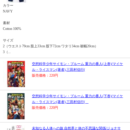
カラー
NAVY
素材
Cotton 100%
サイズ
2（ウエスト79cm 股上33cm 股下72cm ワタリ34cm 裾幅20cm）
3（...
空想科学少年サイモン・ブルーム 重力の番人(上巻)/マイケ
ル・ライスマン(著者),三田村信行(
販売価格：220円
空想科学少年サイモン・ブルーム 重力の番人(下巻)/マイケ
ル・ライスマン(著者),三田村信行(
販売価格：220円
未知なる人体への旅 自然界と体の不思議な関係/ジョナサ