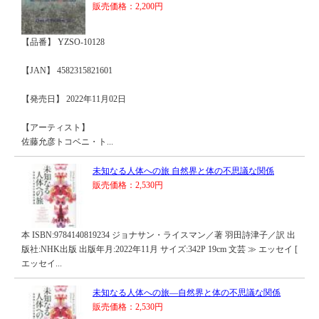
販売価格：2,200円
【品番】 YZSO-10128
【JAN】 4582315821601
【発売日】 2022年11月02日
【アーティスト】
佐藤允彦トコベニ・ト...
未知なる人体への旅 自然界と体の不思議な関係
販売価格：2,530円
本 ISBN:9784140819234 ジョナサン・ライスマン／著 羽田詩津子／訳 出
版社:NHK出版 出版年月:2022年11月 サイズ:342P 19cm 文芸 ≫ エッセイ [
エッセイ...
未知なる人体への旅―自然界と体の不思議な関係
販売価格：2,530円