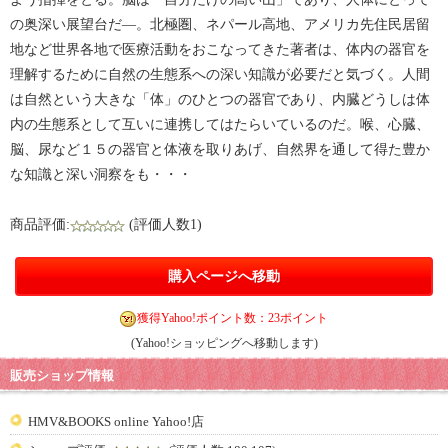
の奥深い展望台だ―。北極圏、ネパール高地、アメリカ先住民居留
地など世界各地で医療活動をおこなってきた著者は、体内の器官を
理解するために自然の生態系への深い知識が必要だと気づく。人間
は自然という大きな「体」のひとつの器官であり、内臓どうしは体
内の生態系として互いに連携してはたらいているのだ。喉、心臓、
脳、尿など１５の器官と体液を取りあげ、自然界を通して得た豊か
な知識と深い洞察をも・・・
商品評価:
(評価人数1)
購入ページへ移動
獲得Yahoo!ポイント数：23ポイント
(Yahoo!ショッピングへ移動します)
販売ショップ情報
HMV&BOOKS online Yahoo!店