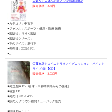
未知なる人体への旅／ReismanJonathan
販売価格：320円
■カテゴリ：中古本
■ジャンル：スポーツ・健康・医療 医療
■出版社：ＮＨＫ出版
■出版社シリーズ：
■本のサイズ：単行本
■発売日：2022/11/01
■...
佐藤允彦トコベニトリオ／イグニッション・ポイント
ライブ’96 【CD】
販売価格：2,030円
■発送倉庫:DVD倉庫（※神奈川県からの発送）
■種別:CD
■発売日:2015/04/15
■販売元:クラウン徳間ミュージック販売
■収録:Disc.1／01....