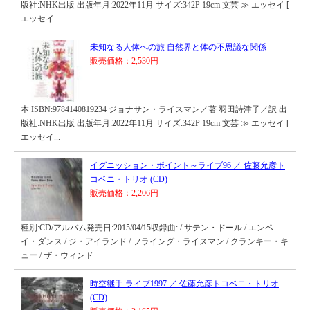
版社:NHK出版 出版年月:2022年11月 サイズ:342P 19cm 文芸 ≫ エッセイ [
エッセイ...
未知なる人体への旅 自然界と体の不思議な関係
販売価格：2,530円
本 ISBN:9784140819234 ジョナサン・ライスマン／著 羽田詩津子／訳 出
版社:NHK出版 出版年月:2022年11月 サイズ:342P 19cm 文芸 ≫ エッセイ [
エッセイ...
イグニッション・ポイント～ライブ96 ／ 佐藤允彦ト
コベニ・トリオ (CD)
販売価格：2,206円
種別:CD/アルバム発売日:2015/04/15収録曲: / サテン・ドール / エンペ
イ・ダンス / ジ・アイランド / フライング・ライスマン / クランキー・キ
ュー / ザ・ウィンド
時空継手 ライブ1997 ／ 佐藤允彦トコベニ・トリオ
(CD)