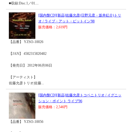
■収録:Disc.1／01....
[国内盤CD][新品]佐藤允彦(日野元彦・坂井紅介)トリ
オ / ライブ・アット・ピットイン'98
販売価格：2,619円
【品番】 YZSO-10026
【JAN】 4582315820482
【発売日】 2012年06月06日
【アーティスト】
佐藤允彦トリオ|佐藤...
[国内盤CD][新品]佐藤允彦トコベニトリオ / イグニッ
ション・ポイント ライブ'96
販売価格：2,546円
【品番】 YZSO-10056