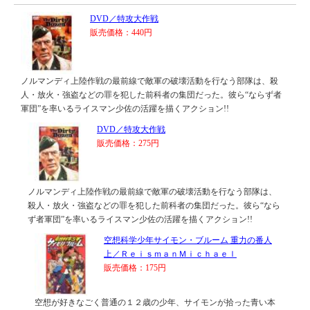
DVD／特攻大作戦
販売価格：440円
ノルマンディ上陸作戦の最前線で敵軍の破壊活動を行なう部隊は、殺
人・放火・強盗などの罪を犯した前科者の集団だった。彼ら“ならず者
軍団”を率いるライスマン少佐の活躍を描くアクション!!
DVD／特攻大作戦
販売価格：275円
ノルマンディ上陸作戦の最前線で敵軍の破壊活動を行なう部隊は、
殺人・放火・強盗などの罪を犯した前科者の集団だった。彼ら“なら
ず者軍団”を率いるライスマン少佐の活躍を描くアクション!!
空想科学少年サイモン・ブルーム 重力の番人
上／ＲｅｉｓｍａｎＭｉｃｈａｅｌ
販売価格：175円
空想が好きなごく普通の１２歳の少年、サイモンが拾った青い本