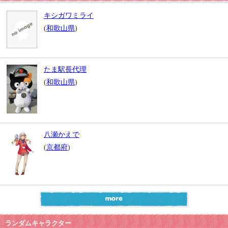
キシガワミライ
(
和歌山県
)
たま駅長代理
(
和歌山県
)
八瀬かえで
(
京都府
)
ランダムキャラクター