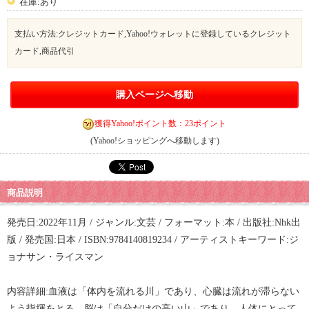
在庫:あり
支払い方法:クレジットカード,Yahoo!ウォレットに登録しているクレジット
カード,商品代引
購入ページへ移動
獲得Yahoo!ポイント数：23ポイント
(Yahoo!ショッピングへ移動します)
商品説明
発売日:2022年11月 / ジャンル:文芸 / フォーマット:本 / 出版社:Nhk出
版 / 発売国:日本 / ISBN:9784140819234 / アーティストキーワード:ジ
ョナサン・ライスマン
内容詳細:血液は「体内を流れる川」であり、心臓は流れが滞らない
よう指揮をとる。脳は「自分だけの高い山」であり、人体にとって