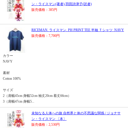
ン・ライスマン(著者),羽田詩津子(訳者)
販売価格：385円
RICEMAN. ライスマン. PH PRINT TEE 半袖 Ｔシャツ_NAVY
販売価格：7,700円
カラー
NAVY
素材
Cotton 100%
サイズ
2（肩幅45cm 身幅52cm 袖丈20cm 着丈66cm）
3（肩幅47cm 身幅5...
未知なる人体への旅 自然界と体の不思議な関係 / ジョナサ
ン・ライスマン 〔本〕
販売価格：2,530円