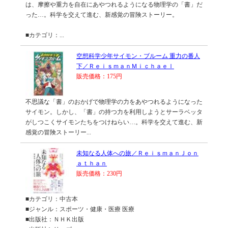
は、摩擦や重力を自在にあやつれるようになる物理学の「書」だ
った…。科学を交えて進む、新感覚の冒険ストーリー。
■カテゴリ：...
空想科学少年サイモン・ブルーム 重力の番人
下／ＲｅｉｓｍａｎＭｉｃｈａｅｌ
販売価格：175円
不思議な「書」のおかげで物理学の力をあやつれるようになった
サイモン。しかし、「書」の持つ力を利用しようとサーラベッタ
がしつこくサイモンたちをつけねらい…。科学を交えて進む、新
感覚の冒険ストーリー...
未知なる人体への旅／ＲｅｉｓｍａｎＪｏｎ
ａｔｈａｎ
販売価格：230円
■カテゴリ：中古本
■ジャンル：スポーツ・健康・医療 医療
■出版社：ＮＨＫ出版