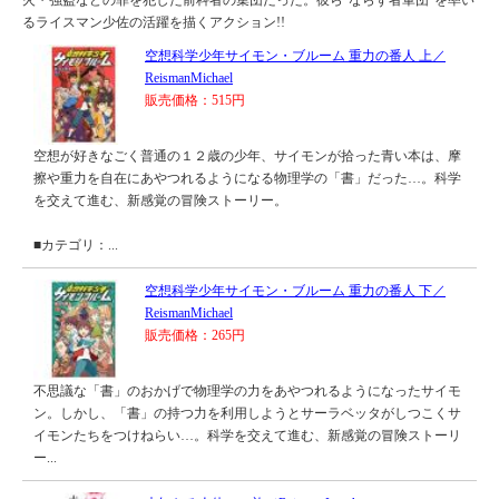
火・強盗などの罪を犯した前科者の集団だった。彼ら“ならず者軍団”を率い
るライスマン少佐の活躍を描くアクション!!
空想科学少年サイモン・ブルーム 重力の番人 上／
ReismanMichael
販売価格：515円
空想が好きなごく普通の１２歳の少年、サイモンが拾った青い本は、摩
擦や重力を自在にあやつれるようになる物理学の「書」だった…。科学
を交えて進む、新感覚の冒険ストーリー。
■カテゴリ：...
空想科学少年サイモン・ブルーム 重力の番人 下／
ReismanMichael
販売価格：265円
不思議な「書」のおかげで物理学の力をあやつれるようになったサイモ
ン。しかし、「書」の持つ力を利用しようとサーラベッタがしつこくサ
イモンたちをつけねらい…。科学を交えて進む、新感覚の冒険ストーリ
ー...