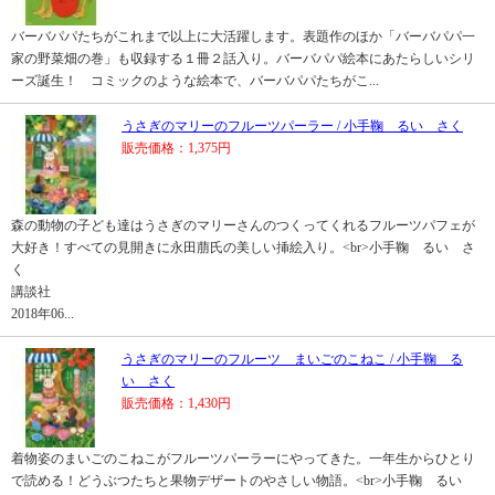
バーバパパたちがこれまで以上に大活躍します。表題作のほか「バーバパパ一
家の野菜畑の巻」も収録する１冊２話入り。バーバパパ絵本にあたらしいシリ
ーズ誕生！ コミックのような絵本で、バーバパパたちがこ...
うさぎのマリーのフルーツパーラー / 小手鞠 るい さく
販売価格：1,375円
森の動物の子ども達はうさぎのマリーさんのつくってくれるフルーツパフェが
大好き！すべての見開きに永田萠氏の美しい挿絵入り。<br>小手鞠 るい さ
く
講談社
2018年06...
うさぎのマリーのフルーツ まいごのこねこ / 小手鞠 る
い さく
販売価格：1,430円
着物姿のまいごのこねこがフルーツパーラーにやってきた。一年生からひとり
で読める！どうぶつたちと果物デザートのやさしい物語。<br>小手鞠 るい