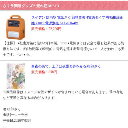
さくラ関連グッズの売れ筋BEST3
スイデン 防雨型 電気さく 戦猪走失 4電源タイプ 有効柵線距
離3000m 電源別売 SEF-100-4W
販売価格：22,200円
【仕様】 ●獣害対策に信頼の日本製。<br>●電気さくは安全で最も効果のある防
獣方法です。約1秒間隔で瞬間的に電気を流す衝撃電流なので、人が触れても安
全です。<br>●小...
白夜の街で、王子は夜鷹と夢をみる/桜部さく
販売価格：858円
※商品画像はイメージや仮デザインが含まれている場合があります。帯の有無
など実際と異なる場合があります。
著:桜部さく
出版社:シーラボ
発売日:2026年03月
...