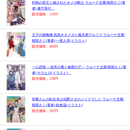
灼熱の若王と秘されたオメガ騎士 ラルーナ文庫/桜部さく(著
者),兼守美行
販売価格：110円
王子の政略婚 気高きオメガと義兄弟アルファ ラルーナ文庫/
桜部さく(著者),一夜人見(イラスト)
販売価格：484円
一心恋情 ～皇帝の番と秘密の子～ ラルーナ文庫/桜部さく(著
者),ヤスヒロ(イラスト)
販売価格：220円
刑事さんの転生先は伯爵さまのメイドでした ラルーナ文庫/
桜部さく(著者),鈴倉温(イラスト)
販売価格：363円