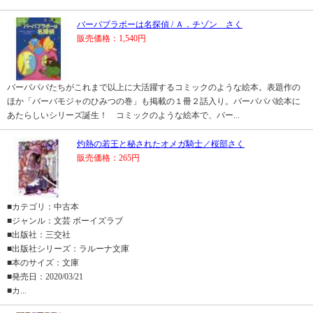
バーバブラボーは名探偵 / Ａ．チゾン さく
販売価格：1,540円
バーバパパたちがこれまで以上に大活躍するコミックのような絵本。表題作の
ほか「バーバモジャのひみつの巻」も掲載の１冊２話入り。バーバパパ絵本に
あたらしいシリーズ誕生！ コミックのような絵本で、バー...
灼熱の若王と秘されたオメガ騎士／桜部さく
販売価格：265円
■カテゴリ：中古本
■ジャンル：文芸 ボーイズラブ
■出版社：三交社
■出版社シリーズ：ラルーナ文庫
■本のサイズ：文庫
■発売日：2020/03/21
■カ...