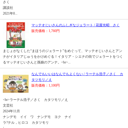
さく
講談社
2021年0...
マッテオじいさんのふしぎなジェラート / 花屋光昭 さく
販売価格：1,760円
まじょがなくした“まほうのジェラート”をめぐって、マッテオじいさんとアン
ナがイタリアじゅうをかけめぐる！イタリア・シエナの街でジェラートをつく
るマッテオじいさんと孫娘のアンナ。<br>...
なんでもいいはなんでもよくない / ラーテル浩子／さく カ
タツモリ／え
販売価格：1,100円
<br>ラーテル浩子／さく カタツモリ／え
文芸社
2024年11月
ナンデモ イイ ワ ナンデモ ヨク ナイ
ラ?テル，ヒロコ カタツモリ