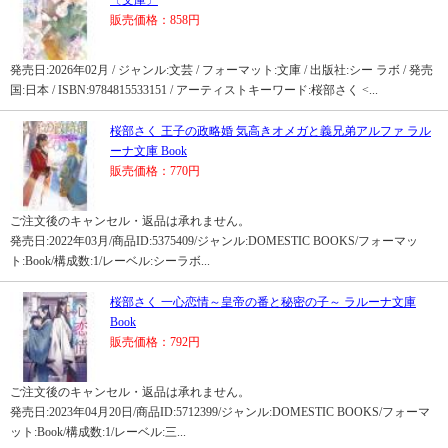
〔文庫〕
販売価格：858円
発売日:2026年02月 / ジャンル:文芸 / フォーマット:文庫 / 出版社:シー ラボ / 発売
国:日本 / ISBN:9784815533151 / アーティストキーワード:桜部さく <...
桜部さく 王子の政略婚 気高きオメガと義兄弟アルファ ラル
ーナ文庫 Book
販売価格：770円
ご注文後のキャンセル・返品は承れません。
発売日:2022年03月/商品ID:5375409/ジャンル:DOMESTIC BOOKS/フォーマッ
ト:Book/構成数:1/レーベル:シーラボ...
桜部さく 一心恋情～皇帝の番と秘密の子～ ラルーナ文庫
Book
販売価格：792円
ご注文後のキャンセル・返品は承れません。
発売日:2023年04月20日/商品ID:5712399/ジャンル:DOMESTIC BOOKS/フォーマ
ット:Book/構成数:1/レーベル:三...