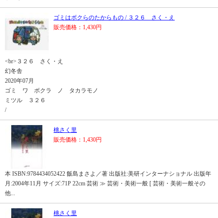
ゴミはボクらのたからもの / ３２６ さく・え
販売価格：1,430円
<br>３２６ さく・え
幻冬舎
2020年07月
ゴミ ワ ボクラ ノ タカラモノ
ミツル ３２６
/
桃さく里
販売価格：1,430円
本 ISBN:9784434052422 飯島まさよ／著 出版社:美研インターナショナル 出版年
月:2004年11月 サイズ:71P 22cm 芸術 ≫ 芸術・美術一般 [ 芸術・美術一般その
他...
桃さく里