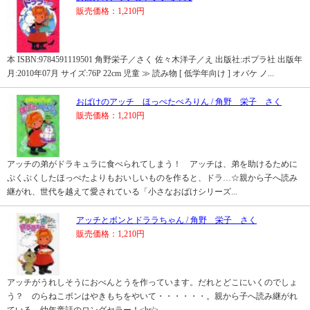
販売価格：1,210円
本 ISBN:9784591119501 角野栄子／さく 佐々木洋子／え 出版社:ポプラ社 出版年
月:2010年07月 サイズ:76P 22cm 児童 ≫ 読み物 [ 低学年向け ] オバケ ノ...
おばけのアッチ ほっぺたぺろりん / 角野 栄子 さく
販売価格：1,210円
アッチの弟がドラキュラに食べられてしまう！ アッチは、弟を助けるために
ぷくぷくしたほっぺたよりもおいしいものを作ると、ドラ…☆親から子へ読み
継がれ、世代を越えて愛されている「小さなおばけシリーズ...
アッチとボンとドララちゃん / 角野 栄子 さく
販売価格：1,210円
アッチがうれしそうにおべんとうを作っています。だれとどこにいくのでしょ
う？ のらねこボンはやきもちをやいて・・・・・・。親から子へ読み継がれ