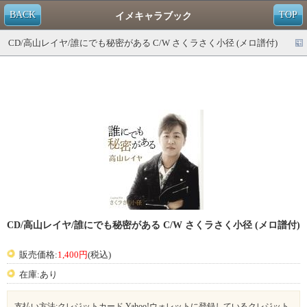
BACK
TOP
イメキャラブック
CD/高山レイヤ/誰にでも秘密がある C/W さくラさく小径 (メロ譜付)
CD/高山レイヤ/誰にでも秘密がある C/W さくラさく小径 (メロ譜付)
販売価格:
1,400円
(税込)
在庫:あり
支払い方法:クレジットカード,Yahoo!ウォレットに登録しているクレジット