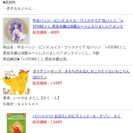
■原材料
・赤すももジャム...
中古バッジ・ビンズ ルイス・ウィステリア 缶バッジ 「e-
STOREくじ 悪役令嬢は溺愛ルートに入りました!? オンラ
販売価格：480円
商品名：中古バッジ・ビンズ ルイス・ウィステリア 缶バッジ 「e-STOREくじ
悪役令嬢は溺愛ルートに入りました!? オンラインくじ」 D賞
商品解説■『e-STOREくじ 悪役令嬢は溺...
ダイナソーキッズ きもちのえほん おこりたくないおこりん
ぼのラノ
販売価格：1,430円
著者：いりやま さとし【さく・え】
出版社：Ｇａｋｋｅｎ
バーバパパとまぼろしのピラミッド / Ａ．チゾン さく
販売価格：1,540円