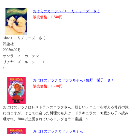
おそらのカーテン / Ｌ．リチャーズ さく
販売価格：1,540円
<br>Ｌ．リチャーズ さく
評論社
2005年02月
オソラ ノ カ－テン
リチヤ－ズ ル－シ－ Ｌ
/
おばけのアッチとドララちゃん / 角野 栄子 さく
販売価格：1,210円
おばけのアッチはレストランのコックさん。新しいメニューを考える修行の旅
に出ますが、そこで出会った料理の名人は、ドラキュラの…★親から子へ読み
継がれ、30年以上愛されているロングセラー童話、<...
おばけのアッチとドララちゃん