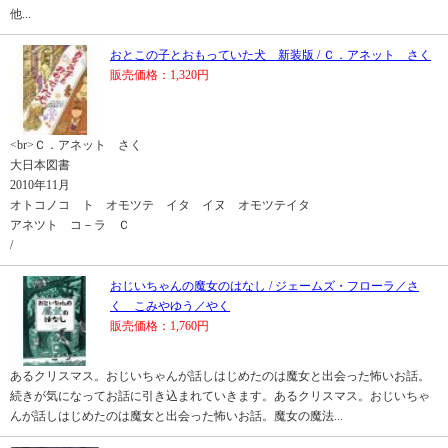
他...
おとこの子とおもっていた犬 新装版 / Ｃ．アネット さく
販売価格：1,320円
<br>Ｃ．アネット さく
大日本図書
2010年11月
オトコノコ ト オモツテ イタ イヌ オモツテイタ
アネツト コ－ラ Ｃ
/
おじいちゃんの魔女のはなし / ジェームズ・フローラ／さ
く こみやゆう／やく
販売価格：1,760円
あるクリスマス。おじいちゃんが話しはじめたのは魔女と出会った怖いお話。
続きが気になってお話に引き込まれていきます。あるクリスマス。おじいちゃ
んが話しはじめたのは魔女と出会った怖いお話。魔女の魔法...