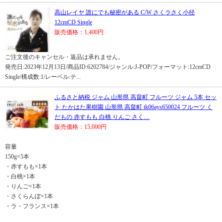
高山レイヤ 誰にでも秘密がある C/W さくラさく小径
12cmCD Single
販売価格：1,400円
ご注文後のキャンセル・返品は承れません。
発売日:2023年12月13日/商品ID:6202784/ジャンル:J-POP/フォーマット:12cmCD
Single/構成数:1/レーベル:テ...
ふるさと納税 ジャム 山形県 高畠町 フルーツ ジャム 5本 セッ
ト たかはた果樹園 山形県 高畠町 tk06ays650024 フルーツ く
だもの 赤すもも 白桃 りんご さく…
販売価格：15,000円
容量
150g×5本
・赤すもも×1本
・白桃×1本
・りんご×1本
・さくらんぼ×1本
・ラ・フランス×1本