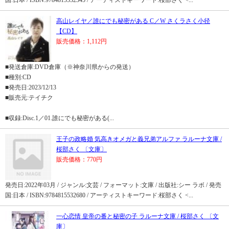
国:日本 / ISBN:9784815532345 / アーティストキーワード:桜部さく <...
高山レイヤ／誰にでも秘密がある C／W さくラさく小径
【CD】
販売価格：1,112円
■発送倉庫:DVD倉庫（※神奈川県からの発送）
■種別:CD
■発売日:2023/12/13
■販売元:テイチク
■収録:Disc.1／01.誰にでも秘密がある(...
王子の政略婚 気高きオメガと義兄弟アルファ ラルーナ文庫 /
桜部さく 〔文庫〕
販売価格：770円
発売日:2022年03月 / ジャンル:文芸 / フォーマット:文庫 / 出版社:シー ラボ / 発売
国:日本 / ISBN:9784815532680 / アーティストキーワード:桜部さく <...
一心恋情 皇帝の番と秘密の子 ラルーナ文庫 / 桜部さく 〔文
庫〕