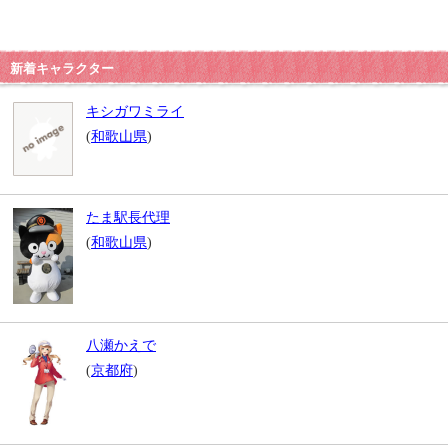
新着キャラクター
キシガワミライ
(
和歌山県
)
たま駅長代理
(
和歌山県
)
八瀬かえで
(
京都府
)