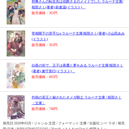
刑事さんの転生先は伯爵さまのメイドでした ラルーナ文庫/
桜部さく(著者),鈴倉温(イラスト)
販売価格：363円
宰相閣下の苦手なα ラルーナ文庫/桜部さく(著者),小山田あみ
(イラスト)
販売価格：363円
白夜の街で、王子は夜鷹と夢をみる ラルーナ文庫/桜部さく
(著者),兼守美行(イラスト)
販売価格：665円
灼熱の若王と秘されたオメガ騎士 ラルーナ文庫 / 桜部さく
〔文庫〕
販売価格：748円
発売日:2020年03月 / ジャンル:文芸 / フォーマット:文庫 / 出版社:シー ラボ / 発売