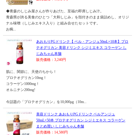
◆青森のしじみ屋さんが作りあげた、至福の即席しじみ汁。
青森県が誇る美食のひとつ「大和しじみ」を殻付きのまま袋詰めし、オリジ
ナル味噌（しじみエキス入り）と組み合せたセットです。
お椀...
あおもりPGドリンク【 ベル・アンジュ50mL×10本】プロ
テオグリカン 美容ドリンク シジミエキス コラーゲン し
じみちゃん本舗
販売価格：3,240円
肌に、関節に、天使のちから！
プロテオグリカン10mg！
コラーゲン1000mg！
オルニチン200mg!
今話題の「プロテオグリカン」を10,000μg（10m...
美容ドリンク あおもりPGドリンク ベルアンジュ
50mL×50本 プロテオグリカン シジミエキス コラーゲン
まとめ買い しじみちゃん本舗
販売価格：14,580円