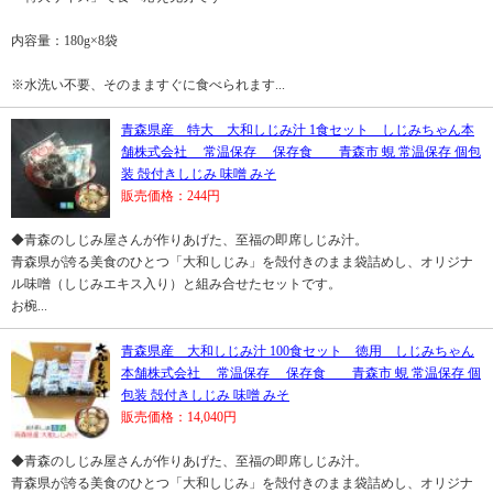
内容量：180g×8袋
※水洗い不要、そのまますぐに食べられます...
青森県産 特大 大和しじみ汁 1食セット しじみちゃん本
舗株式会社 常温保存 保存食 青森市 蜆 常温保存 個包
装 殻付きしじみ 味噌 みそ
販売価格：244円
◆青森のしじみ屋さんが作りあげた、至福の即席しじみ汁。
青森県が誇る美食のひとつ「大和しじみ」を殻付きのまま袋詰めし、オリジナ
ル味噌（しじみエキス入り）と組み合せたセットです。
お椀...
青森県産 大和しじみ汁 100食セット 徳用 しじみちゃん
本舗株式会社 常温保存 保存食 青森市 蜆 常温保存 個
包装 殻付きしじみ 味噌 みそ
販売価格：14,040円
◆青森のしじみ屋さんが作りあげた、至福の即席しじみ汁。
青森県が誇る美食のひとつ「大和しじみ」を殻付きのまま袋詰めし、オリジナ