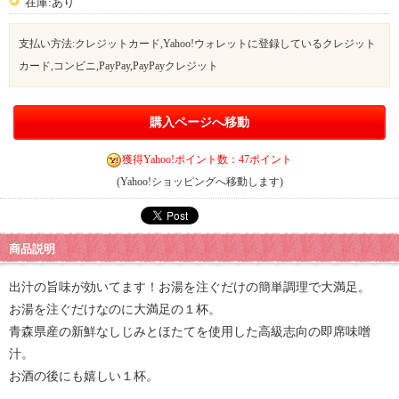
在庫:あり
支払い方法:クレジットカード,Yahoo!ウォレットに登録しているクレジット
カード,コンビニ,PayPay,PayPayクレジット
購入ページへ移動
獲得Yahoo!ポイント数：47ポイント
(Yahoo!ショッピングへ移動します)
商品説明
出汁の旨味が効いてます！お湯を注ぐだけの簡単調理で大満足。
お湯を注ぐだけなのに大満足の１杯。
青森県産の新鮮なしじみとほたてを使用した高級志向の即席味噌
汁。
お酒の後にも嬉しい１杯。