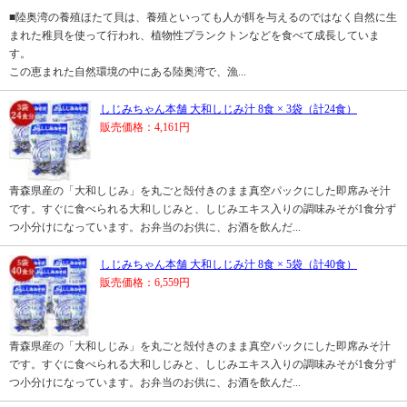
■陸奥湾の養殖ほたて貝は、養殖といっても人が餌を与えるのではなく自然に生
まれた稚貝を使って行われ、植物性プランクトンなどを食べて成長していま
す。
この恵まれた自然環境の中にある陸奥湾で、漁...
しじみちゃん本舗 大和しじみ汁 8食 × 3袋（計24食）
販売価格：4,161円
青森県産の「大和しじみ」を丸ごと殻付きのまま真空パックにした即席みそ汁
です。すぐに食べられる大和しじみと、しじみエキス入りの調味みそが1食分ず
つ小分けになっています。お弁当のお供に、お酒を飲んだ...
しじみちゃん本舗 大和しじみ汁 8食 × 5袋（計40食）
販売価格：6,559円
青森県産の「大和しじみ」を丸ごと殻付きのまま真空パックにした即席みそ汁
です。すぐに食べられる大和しじみと、しじみエキス入りの調味みそが1食分ず
つ小分けになっています。お弁当のお供に、お酒を飲んだ...