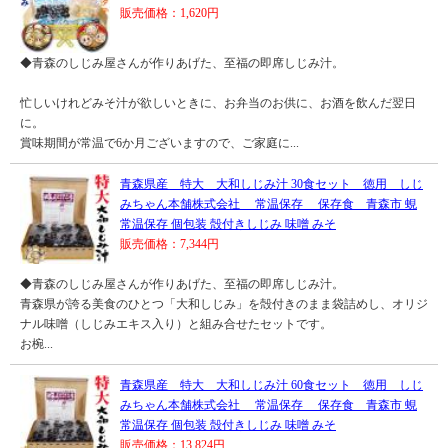
販売価格：1,620円
◆青森のしじみ屋さんが作りあげた、至福の即席しじみ汁。
忙しいけれどみそ汁が欲しいときに、お弁当のお供に、お酒を飲んだ翌日
に。
賞味期間が常温で6か月ございますので、ご家庭に...
青森県産 特大 大和しじみ汁 30食セット 徳用 しじ
みちゃん本舗株式会社 常温保存 保存食 青森市 蜆
常温保存 個包装 殻付きしじみ 味噌 みそ
販売価格：7,344円
◆青森のしじみ屋さんが作りあげた、至福の即席しじみ汁。
青森県が誇る美食のひとつ「大和しじみ」を殻付きのまま袋詰めし、オリジ
ナル味噌（しじみエキス入り）と組み合せたセットです。
お椀...
青森県産 特大 大和しじみ汁 60食セット 徳用 しじ
みちゃん本舗株式会社 常温保存 保存食 青森市 蜆
常温保存 個包装 殻付きしじみ 味噌 みそ
販売価格：13,824円