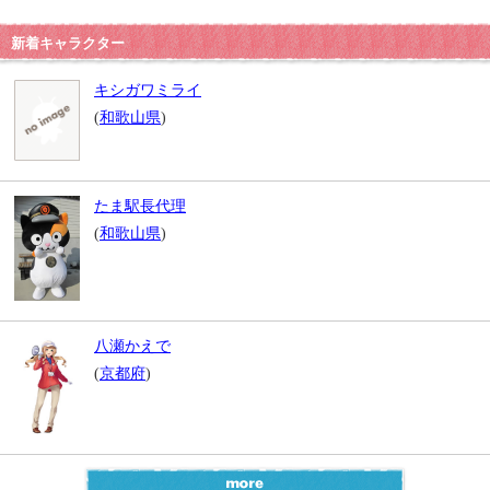
新着キャラクター
キシガワミライ
(
和歌山県
)
たま駅長代理
(
和歌山県
)
八瀬かえで
(
京都府
)