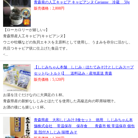
青森発の人工キャビア キャビアンヌ Cavianne 冷蔵 50g
販売価格：2,808円
【ローカロリーが嬉しい♪】
青森県産人工キャビア(キャビアンヌ】
ウニや牡蠣などの魚貝エキスを主原料として使用し、うまみを存分に活かし、
尚且つキャビア状に仕上げた食品です。
<...
【しじみちゃん本舗 しじみ・ほたてみそ汁としじみスープ
セット(レトルト)】 送料込み・産地直送 青森
販売価格：5,120円
お湯を注ぐだけなのに大満足の１杯。
青森県産の新鮮なしじみとほたてを使用した高級志向の即席味噌汁。
お酒の後にも嬉しい１杯。
青森県産 大和しじみ汁 8食セット 徳用 しじみちゃん本
舗株式会社 常温保存 保存食 青森市 蜆 常温保存 個包
装 殻付きしじみ 味噌 みそ