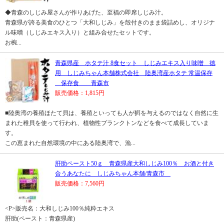
◆青森のしじみ屋さんが作りあげた、至福の即席しじみ汁。
青森県が誇る美食のひとつ「大和しじみ」を殻付きのまま袋詰めし、オリジナ
ル味噌（しじみエキス入り）と組み合せたセットです。
お椀...
青森県産 ホタテ汁 8食セット しじみエキス入り味噌 徳
用 しじみちゃん本舗株式会社 陸奥湾産ホタテ 常温保存
保存食 青森市
販売価格：1,815円
■陸奥湾の養殖ほたて貝は、養殖といっても人が餌を与えるのではなく自然に生
まれた稚貝を使って行われ、植物性プランクトンなどを食べて成長していま
す。
この恵まれた自然環境の中にある陸奥湾で、漁...
肝助ペースト50ｇ 青森県産大和しじみ100％ お酒と付き
合うあなたに しじみちゃん本舗/青森市
販売価格：7,560円
<P>販売名：大和しじみ100％純粋エキス
肝助(ペースト：青森県産)