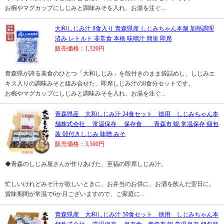
お椀やマグカップにしじみと調味みそを入れ、お湯を注ぐ...
大和しじみ汁 8食入り 青森県産 しじみちゃん本舗 加熱調理
済み レトルト 非常食 本格 味噌汁 簡単 即席
販売価格：1,320円
青森県が誇る美食のひとつ「大和しじみ」を殻付きのまま袋詰めし、しじみエ
キス入りの調味みそと組み合せた、即席しじみ汁の8食分セットです。
お椀やマグカップにしじみと調味みそを入れ、お湯を注ぐ...
青森県産 大和しじみ汁 24食セット 徳用 しじみちゃん本
舗株式会社 常温保存 保存食 青森市 蜆 常温保存 個包
装 殻付きしじみ 味噌 みそ
販売価格：3,500円
◆青森のしじみ屋さんが作りあげた、至福の即席しじみ汁。
忙しいけれどみそ汁が欲しいときに、お弁当のお供に、お酒を飲んだ翌日に。
賞味期間が常温で6か月ございますので、ご家庭に...
青森県産 大和しじみ汁 50食セット 徳用 しじみちゃん本