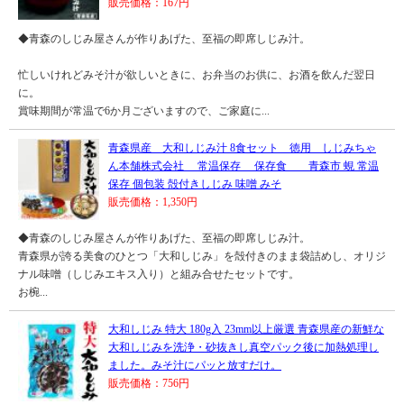
販売価格：167円
◆青森のしじみ屋さんが作りあげた、至福の即席しじみ汁。
忙しいけれどみそ汁が欲しいときに、お弁当のお供に、お酒を飲んだ翌日
に。
賞味期間が常温で6か月ございますので、ご家庭に...
青森県産 大和しじみ汁 8食セット 徳用 しじみちゃ
ん本舗株式会社 常温保存 保存食 青森市 蜆 常温
保存 個包装 殻付きしじみ 味噌 みそ
販売価格：1,350円
◆青森のしじみ屋さんが作りあげた、至福の即席しじみ汁。
青森県が誇る美食のひとつ「大和しじみ」を殻付きのまま袋詰めし、オリジ
ナル味噌（しじみエキス入り）と組み合せたセットです。
お椀...
大和しじみ 特大 180g入 23mm以上厳選 青森県産の新鮮な
大和しじみを洗浄・砂抜きし真空パック後に加熱処理し
ました。みそ汁にパッと放すだけ。
販売価格：756円