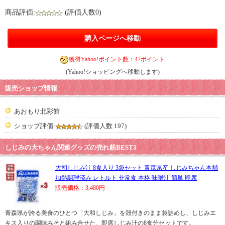
商品評価:
(評価人数0)
購入ページへ移動
獲得Yahoo!ポイント数：47ポイント
(Yahoo!ショッピングへ移動します)
販売ショップ情報
あおもり北彩館
ショップ評価:
(評価人数 197)
しじみの大ちゃん関連グッズの売れ筋BEST3
大和しじみ汁 8食入り 3袋セット 青森県産 しじみちゃん本舗
加熱調理済み レトルト 非常食 本格 味噌汁 簡単 即席
販売価格：3,480円
青森県が誇る美食のひとつ「大和しじみ」を殻付きのまま袋詰めし、しじみエ
キス入りの調味みそと組み合せた、即席しじみ汁の8食分セットです。