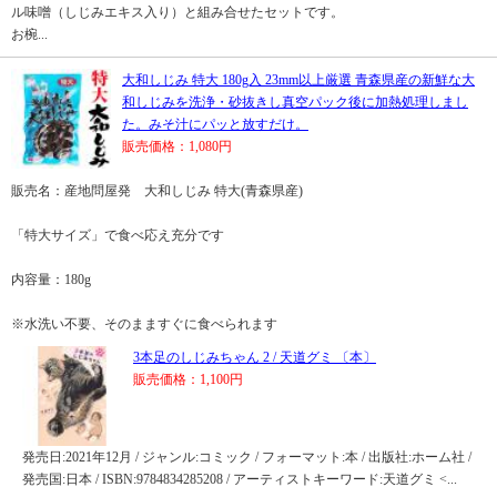
ル味噌（しじみエキス入り）と組み合せたセットです。
お椀...
大和しじみ 特大 180g入 23mm以上厳選 青森県産の新鮮な大
和しじみを洗浄・砂抜きし真空パック後に加熱処理しまし
た。みそ汁にパッと放すだけ。
販売価格：1,080円
販売名：産地問屋発 大和しじみ 特大(青森県産)
「特大サイズ」で食べ応え充分です
内容量：180g
※水洗い不要、そのまますぐに食べられます
3本足のしじみちゃん 2 / 天道グミ 〔本〕
販売価格：1,100円
発売日:2021年12月 / ジャンル:コミック / フォーマット:本 / 出版社:ホーム社 /
発売国:日本 / ISBN:9784834285208 / アーティストキーワード:天道グミ <...