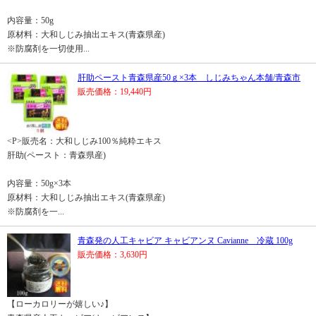
内容量：50g
原材料：大和しじみ抽出エキス(青森県産)
※防腐剤を一切使用...
肝助ペースト青森県産50ｇ×3本 しじみちゃん本舗/青森市
販売価格：19,440円
<P>販売名：大和しじみ100％純粋エキス
肝助(ペースト：青森県産)
内容量：50g×3本
原材料：大和しじみ抽出エキス(青森県産)
※防腐剤を一...
青森発の人工キャビア キャビアンヌ Cavianne 冷蔵 100g
販売価格：3,630円
【ローカロリーが嬉しい♪】