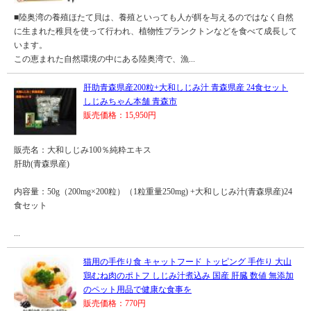
■陸奥湾の養殖ほたて貝は、養殖といっても人が餌を与えるのではなく自然
に生まれた稚貝を使って行われ、植物性プランクトンなどを食べて成長して
います。
この恵まれた自然環境の中にある陸奥湾で、漁...
肝助青森県産200粒+大和しじみ汁 青森県産 24食セット
しじみちゃん本舗 青森市
販売価格：15,950円
販売名：大和しじみ100％純粋エキス
肝助(青森県産)
内容量：50g（200mg×200粒）（1粒重量250mg) +大和しじみ汁(青森県産)24
食セット
...
猫用の手作り食 キャットフード トッピング 手作り 大山
鶏むね肉のポトフ しじみ汁煮込み 国産 肝臓 数値 無添加
のペット用品で健康な食事を
販売価格：770円