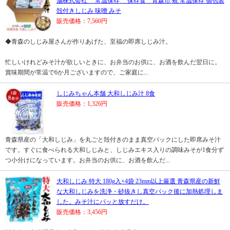
舗株式会社 常温保存 保存食 青森市 蜆 常温保存 個包装
殻付きしじみ 味噌 みそ
販売価格：7,560円
◆青森のしじみ屋さんが作りあげた、至福の即席しじみ汁。
忙しいけれどみそ汁が欲しいときに、お弁当のお供に、お酒を飲んだ翌日に。
賞味期間が常温で6か月ございますので、ご家庭に...
しじみちゃん本舗 大和しじみ汁 8食
販売価格：1,326円
青森県産の「大和しじみ」を丸ごと殻付きのまま真空パックにした即席みそ汁
です。すぐに食べられる大和しじみと、しじみエキス入りの調味みそが1食分ず
つ小分けになっています。お弁当のお供に、お酒を飲んだ...
大和しじみ 特大 180g入×4袋 23mm以上厳選 青森県産の新鮮
な大和しじみを洗浄・砂抜きし真空パック後に加熱処理しま
した。みそ汁にパッと放すだけ。
販売価格：3,456円