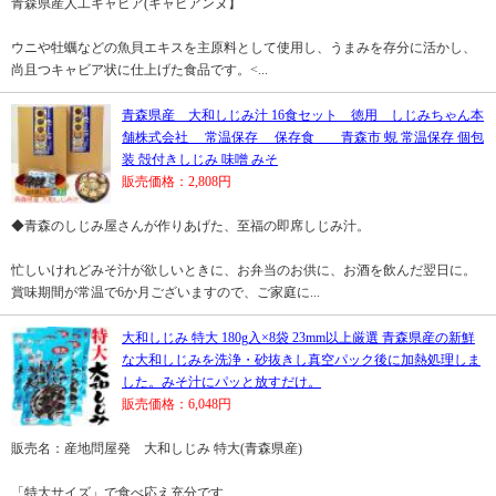
青森県産人工キャビア(キャビアンヌ】
ウニや牡蠣などの魚貝エキスを主原料として使用し、うまみを存分に活かし、
尚且つキャビア状に仕上げた食品です。<...
青森県産 大和しじみ汁 16食セット 徳用 しじみちゃん本
舗株式会社 常温保存 保存食 青森市 蜆 常温保存 個包
装 殻付きしじみ 味噌 みそ
販売価格：2,808円
◆青森のしじみ屋さんが作りあげた、至福の即席しじみ汁。
忙しいけれどみそ汁が欲しいときに、お弁当のお供に、お酒を飲んだ翌日に。
賞味期間が常温で6か月ございますので、ご家庭に...
大和しじみ 特大 180g入×8袋 23mm以上厳選 青森県産の新鮮
な大和しじみを洗浄・砂抜きし真空パック後に加熱処理しま
した。みそ汁にパッと放すだけ。
販売価格：6,048円
販売名：産地問屋発 大和しじみ 特大(青森県産)
「特大サイズ」で食べ応え充分です