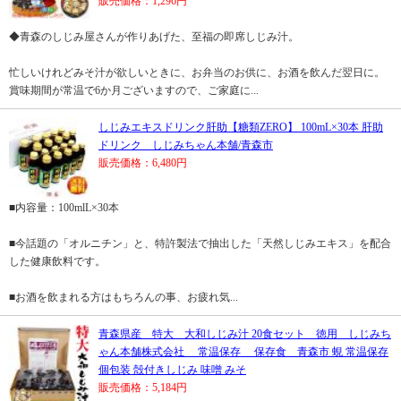
販売価格：1,296円
◆青森のしじみ屋さんが作りあげた、至福の即席しじみ汁。
忙しいけれどみそ汁が欲しいときに、お弁当のお供に、お酒を飲んだ翌日に。
賞味期間が常温で6か月ございますので、ご家庭に...
しじみエキスドリンク肝助【糖類ZERO】 100mL×30本 肝助
ドリンク しじみちゃん本舗/青森市
販売価格：6,480円
■内容量：100mlL×30本
■今話題の「オルニチン」と、特許製法で抽出した「天然しじみエキス」を配合
した健康飲料です。
■お酒を飲まれる方はもちろんの事、お疲れ気...
青森県産 特大 大和しじみ汁 20食セット 徳用 しじみち
ゃん本舗株式会社 常温保存 保存食 青森市 蜆 常温保存
個包装 殻付きしじみ 味噌 みそ
販売価格：5,184円