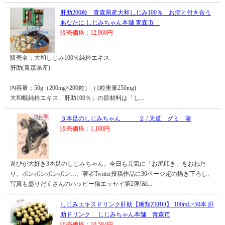
肝助200粒 青森県産大和しじみ100％ お酒と付き合う
あなたに しじみちゃん本舗 青森市
販売価格：12,960円
販売名：大和しじみ100％純粋エキス
肝助(青森県産)
内容量：50g（200mg×200粒）（1粒重量250mg)
大和蜆純粋エキス「肝助100％」の原材料は「し...
３本足のしじみちゃん ２ / 天道 グミ 著
販売価格：1,100円
遊びが大好き3本足のしじみちゃん。今日も元気に「お尻叩き」をおねだ
り。ポンポンポンポン…。著者Twitter投稿作品に30ページ超の描き下ろし、
写真も盛りだくさんのハッピー猫エッセイ第2弾!&l...
しじみエキスドリンク肝助【糖類ZERO】 100mL×50本 肝
助ドリンク しじみちゃん本舗 青森市
販売価格：10,584円