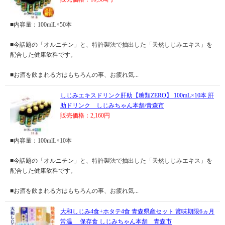
■内容量：100mlL×50本
■今話題の「オルニチン」と、特許製法で抽出した「天然しじみエキス」を
配合した健康飲料です。
■お酒を飲まれる方はもちろんの事、お疲れ気...
しじみエキスドリンク肝助【糖類ZERO】 100mL×10本 肝
助ドリンク しじみちゃん本舗/青森市
販売価格：2,160円
■内容量：100mlL×10本
■今話題の「オルニチン」と、特許製法で抽出した「天然しじみエキス」を
配合した健康飲料です。
■お酒を飲まれる方はもちろんの事、お疲れ気...
大和しじみ4食+ホタテ4食 青森県産セット 賞味期限6ヵ月
常温 保存食 しじみちゃん本舗 青森市