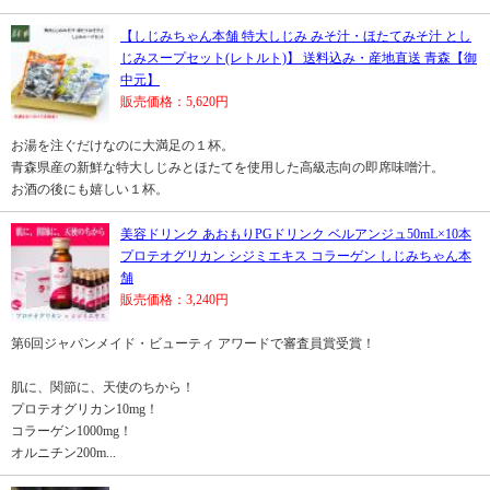
【しじみちゃん本舗 特大しじみ みそ汁・ほたてみそ汁 とし
じみスープセット(レトルト)】 送料込み・産地直送 青森【御
中元】
販売価格：5,620円
お湯を注ぐだけなのに大満足の１杯。
青森県産の新鮮な特大しじみとほたてを使用した高級志向の即席味噌汁。
お酒の後にも嬉しい１杯。
美容ドリンク あおもりPGドリンク ベルアンジュ50mL×10本
プロテオグリカン シジミエキス コラーゲン しじみちゃん本
舗
販売価格：3,240円
第6回ジャパンメイド・ビューティ アワードで審査員賞受賞！
肌に、関節に、天使のちから！
プロテオグリカン10mg！
コラーゲン1000mg！
オルニチン200m...