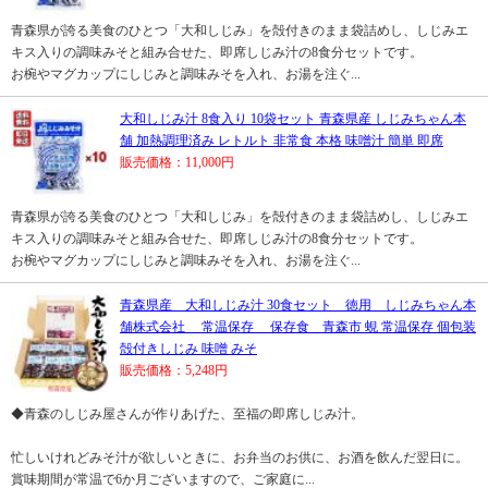
青森県が誇る美食のひとつ「大和しじみ」を殻付きのまま袋詰めし、しじみエ
キス入りの調味みそと組み合せた、即席しじみ汁の8食分セットです。
お椀やマグカップにしじみと調味みそを入れ、お湯を注ぐ...
大和しじみ汁 8食入り 10袋セット 青森県産 しじみちゃん本
舗 加熱調理済み レトルト 非常食 本格 味噌汁 簡単 即席
販売価格：11,000円
青森県が誇る美食のひとつ「大和しじみ」を殻付きのまま袋詰めし、しじみエ
キス入りの調味みそと組み合せた、即席しじみ汁の8食分セットです。
お椀やマグカップにしじみと調味みそを入れ、お湯を注ぐ...
青森県産 大和しじみ汁 30食セット 徳用 しじみちゃん本
舗株式会社 常温保存 保存食 青森市 蜆 常温保存 個包装
殻付きしじみ 味噌 みそ
販売価格：5,248円
◆青森のしじみ屋さんが作りあげた、至福の即席しじみ汁。
忙しいけれどみそ汁が欲しいときに、お弁当のお供に、お酒を飲んだ翌日に。
賞味期間が常温で6か月ございますので、ご家庭に...