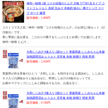
神州一味噌 1袋 コクが自慢のとん汁 20食 577393 生タイプ コ
ストコ レトルト 具材 生みそ 本格的 味わい 豚汁トン汁 スー
プ ポーク 爆買
販売価格：1,999円
コストコで大人気！神州一味噌「コクが自慢のとん汁」のお得な1袋セット（計
20食分）です。
寒い季節に染み渡る、こだわりの豚汁をたっぷりまとめ買いでお届けします。
神州一味噌 とん汁 ...
大和しじみ汁 8食入り 2袋セット 青森県産 しじみちゃん本舗
加熱調理済み レトルト 非常食 本格 味噌汁 簡単 即席
販売価格：2,420円
青森県が誇る美食のひとつ「大和しじみ」を殻付きのまま袋詰めし、しじみエ
キス入りの調味みそと組み合せた、即席しじみ汁の8食分セットです。
お椀やマグカップにしじみと調味みそを入れ、お湯を注ぐ...
大和しじみ汁 8食入り 6袋セット 青森県産 しじみちゃん本舗
加熱調理済み レトルト 非常食 本格 味噌汁 簡単 即席
販売価格：6,780円