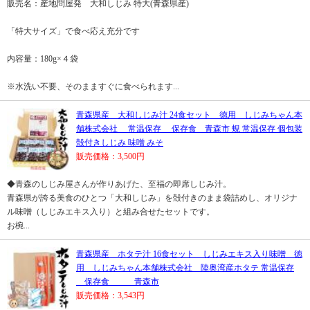
販売名：産地問屋発 大和しじみ 特大(青森県産)
「特大サイズ」で食べ応え充分です
内容量：180g×４袋
※水洗い不要、そのまますぐに食べられます...
青森県産 大和しじみ汁 24食セット 徳用 しじみちゃん本
舗株式会社 常温保存 保存食 青森市 蜆 常温保存 個包装
殻付きしじみ 味噌 みそ
販売価格：3,500円
◆青森のしじみ屋さんが作りあげた、至福の即席しじみ汁。
青森県が誇る美食のひとつ「大和しじみ」を殻付きのまま袋詰めし、オリジナ
ル味噌（しじみエキス入り）と組み合せたセットです。
お椀...
青森県産 ホタテ汁 16食セット しじみエキス入り味噌 徳
用 しじみちゃん本舗株式会社 陸奥湾産ホタテ 常温保存
保存食 青森市
販売価格：3,543円