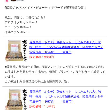
第6回ジャパンメイド・ビューティ アワードで審査員賞受賞！
肌に、関節に、天使のちから！
プロテオグリカン10mg！
コラーゲン1000mg！
オルニチン200m...
青森県産 ホタテ汁 46食セット しじみエキス入り味
噌 徳用 しじみちゃん本舗株式会社 陸奥湾産ホタテ
常温保存 保存食 青森市
販売価格：9,688円
■陸奥湾の養殖ほたて貝は、養殖といっても人が餌を与えるのではなく自然
に生まれた稚貝を使って行われ、植物性プランクトンなどを食べて成長して
います。
この恵まれた自然環境の中にある陸奥湾で、漁...
青森県産 ホタテ汁 90食セット しじみエキス入り味
噌 徳用 しじみちゃん本舗株式会社 陸奥湾産ホタテ
常温保存 保存食 青森市
販売価格：18,468円