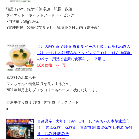
猫用 おやつ おかず 無添加 肝臓 数値
ダイエット キャットフード トッピング
●内容量：90g/70kcal
●賞味期限：冷凍保存６ヶ月 解凍後２日以内（要冷蔵）
...
犬用の離乳食 介護食 療養食 ペースト状 大山鳥むね肉の
ポトフ~しじみ汁煮込み トッピング 手作りごはん 無添加
のペット用品で健康な食事を シニア期に
販売価格：770円
原材料のお知らせ
ワンちゃんの消化吸収を良くするため、
2021年10月よりブロッコリーもペースト状になります。
犬用手作り食,介護食 離乳食 ドッグフード
■...
青森県産 大和しじみ汁 1食 しじみちゃん本舗株式会
社 常温保存 保存食 青森市 蜆 常温保存 個包装 殻付
きしじみ 味噌 みそ