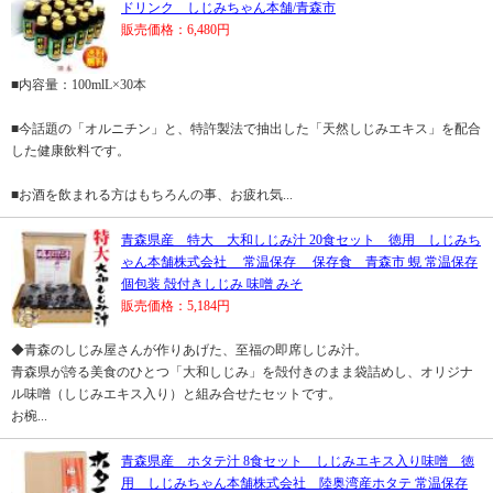
ドリンク しじみちゃん本舗/青森市
販売価格：6,480円
■内容量：100mlL×30本
■今話題の「オルニチン」と、特許製法で抽出した「天然しじみエキス」を配合
した健康飲料です。
■お酒を飲まれる方はもちろんの事、お疲れ気...
青森県産 特大 大和しじみ汁 20食セット 徳用 しじみち
ゃん本舗株式会社 常温保存 保存食 青森市 蜆 常温保存
個包装 殻付きしじみ 味噌 みそ
販売価格：5,184円
◆青森のしじみ屋さんが作りあげた、至福の即席しじみ汁。
青森県が誇る美食のひとつ「大和しじみ」を殻付きのまま袋詰めし、オリジナ
ル味噌（しじみエキス入り）と組み合せたセットです。
お椀...
青森県産 ホタテ汁 8食セット しじみエキス入り味噌 徳
用 しじみちゃん本舗株式会社 陸奥湾産ホタテ 常温保存