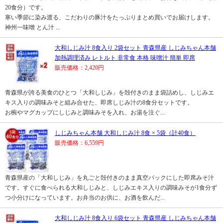
20食分）です。
寒い季節に染み渡る、こだわりの豚汁をたっぷりまとめ買いでお届けします。
神州一味噌 とん汁 ...
大和しじみ汁 8食入り 2袋セット 青森県産 しじみちゃん本舗
加熱調理済み レトルト 非常食 本格 味噌汁 簡単 即席
販売価格：2,420円
青森県が誇る美食のひとつ「大和しじみ」を殻付きのまま袋詰めし、しじみエ
キス入りの調味みそと組み合せた、即席しじみ汁の8食分セットです。
お椀やマグカップにしじみと調味みそを入れ、お湯を注ぐ...
しじみちゃん本舗 大和しじみ汁 8食 × 5袋（計40食）
販売価格：6,559円
青森県産の「大和しじみ」を丸ごと殻付きのまま真空パックにした即席みそ汁
です。すぐに食べられる大和しじみと、しじみエキス入りの調味みそが1食分ず
つ小分けになっています。お弁当のお供に、お酒を飲んだ...
大和しじみ汁 8食入り 6袋セット 青森県産 しじみちゃん本舗