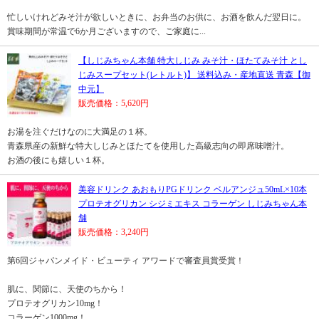
忙しいけれどみそ汁が欲しいときに、お弁当のお供に、お酒を飲んだ翌日に。
賞味期間が常温で6か月ございますので、ご家庭に...
【しじみちゃん本舗 特大しじみ みそ汁・ほたてみそ汁 とし
じみスープセット(レトルト)】 送料込み・産地直送 青森【御
中元】
販売価格：5,620円
お湯を注ぐだけなのに大満足の１杯。
青森県産の新鮮な特大しじみとほたてを使用した高級志向の即席味噌汁。
お酒の後にも嬉しい１杯。
美容ドリンク あおもりPGドリンク ベルアンジュ50mL×10本
プロテオグリカン シジミエキス コラーゲン しじみちゃん本
舗
販売価格：3,240円
第6回ジャパンメイド・ビューティ アワードで審査員賞受賞！
肌に、関節に、天使のちから！
プロテオグリカン10mg！
コラーゲン1000mg！