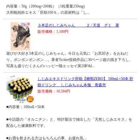
内容量：50g（200mg×200粒）（1粒重量250mg)
大和蜆純粋エキス「肝助100％」の原材料は「し...
３本足のしじみちゃん ２ / 天道 グミ 著
販売価格：1,100円
遊びが大好き3本足のしじみちゃん。今日も元気に「お尻叩き」をおねだ
り。ポンポンポンポン…。著者Twitter投稿作品に30ページ超の描き下ろし、
写真も盛りだくさんのハッピー猫エッセイ第2弾!&l...
しじみエキスドリンク肝助【糖類ZERO】 100mL×50本 肝
助ドリンク しじみちゃん本舗 青森市
販売価格：10,584円
■内容量：100mlL×50本
■今話題の「オルニチン」と、特許製法で抽出した「天然しじみエキス」を
配合した健康飲料です。
■お酒を飲まれる方はもちろんの事、お疲れ気...