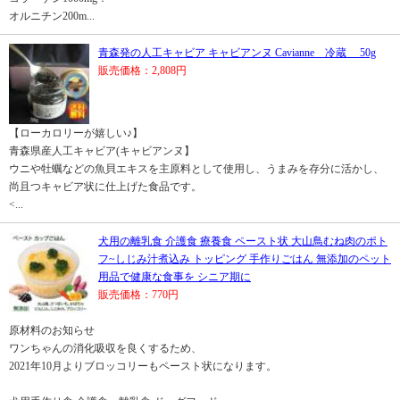
オルニチン200m...
青森発の人工キャビア キャビアンヌ Cavianne 冷蔵 50g
販売価格：2,808円
【ローカロリーが嬉しい♪】
青森県産人工キャビア(キャビアンヌ】
ウニや牡蠣などの魚貝エキスを主原料として使用し、うまみを存分に活かし、
尚且つキャビア状に仕上げた食品です。
<...
犬用の離乳食 介護食 療養食 ペースト状 大山鳥むね肉のポト
フ~しじみ汁煮込み トッピング 手作りごはん 無添加のペット
用品で健康な食事を シニア期に
販売価格：770円
原材料のお知らせ
ワンちゃんの消化吸収を良くするため、
2021年10月よりブロッコリーもペースト状になります。