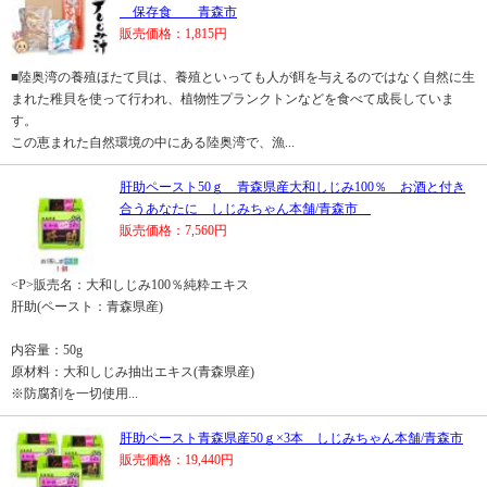
保存食 青森市
販売価格：1,815円
■陸奥湾の養殖ほたて貝は、養殖といっても人が餌を与えるのではなく自然に生
まれた稚貝を使って行われ、植物性プランクトンなどを食べて成長していま
す。
この恵まれた自然環境の中にある陸奥湾で、漁...
肝助ペースト50ｇ 青森県産大和しじみ100％ お酒と付き
合うあなたに しじみちゃん本舗/青森市
販売価格：7,560円
<P>販売名：大和しじみ100％純粋エキス
肝助(ペースト：青森県産)
内容量：50g
原材料：大和しじみ抽出エキス(青森県産)
※防腐剤を一切使用...
肝助ペースト青森県産50ｇ×3本 しじみちゃん本舗/青森市
販売価格：19,440円