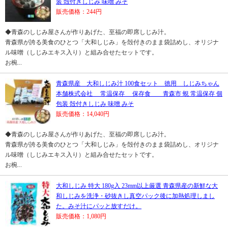
装 殻付きしじみ 味噌 みそ
販売価格：244円
◆青森のしじみ屋さんが作りあげた、至福の即席しじみ汁。
青森県が誇る美食のひとつ「大和しじみ」を殻付きのまま袋詰めし、オリジナ
ル味噌（しじみエキス入り）と組み合せたセットです。
お椀...
青森県産 大和しじみ汁 100食セット 徳用 しじみちゃん
本舗株式会社 常温保存 保存食 青森市 蜆 常温保存 個
包装 殻付きしじみ 味噌 みそ
販売価格：14,040円
◆青森のしじみ屋さんが作りあげた、至福の即席しじみ汁。
青森県が誇る美食のひとつ「大和しじみ」を殻付きのまま袋詰めし、オリジナ
ル味噌（しじみエキス入り）と組み合せたセットです。
お椀...
大和しじみ 特大 180g入 23mm以上厳選 青森県産の新鮮な大
和しじみを洗浄・砂抜きし真空パック後に加熱処理しまし
た。みそ汁にパッと放すだけ。
販売価格：1,080円