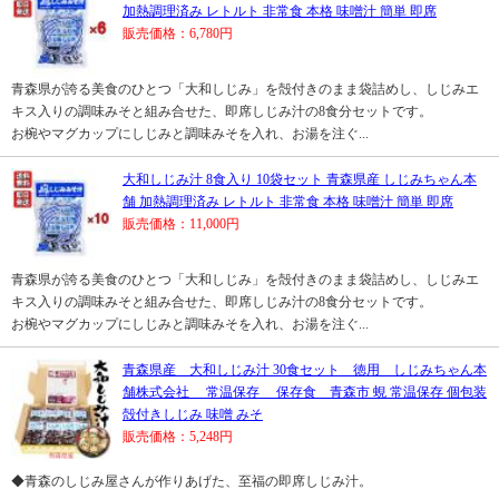
加熱調理済み レトルト 非常食 本格 味噌汁 簡単 即席
販売価格：6,780円
青森県が誇る美食のひとつ「大和しじみ」を殻付きのまま袋詰めし、しじみエ
キス入りの調味みそと組み合せた、即席しじみ汁の8食分セットです。
お椀やマグカップにしじみと調味みそを入れ、お湯を注ぐ...
大和しじみ汁 8食入り 10袋セット 青森県産 しじみちゃん本
舗 加熱調理済み レトルト 非常食 本格 味噌汁 簡単 即席
販売価格：11,000円
青森県が誇る美食のひとつ「大和しじみ」を殻付きのまま袋詰めし、しじみエ
キス入りの調味みそと組み合せた、即席しじみ汁の8食分セットです。
お椀やマグカップにしじみと調味みそを入れ、お湯を注ぐ...
青森県産 大和しじみ汁 30食セット 徳用 しじみちゃん本
舗株式会社 常温保存 保存食 青森市 蜆 常温保存 個包装
殻付きしじみ 味噌 みそ
販売価格：5,248円
◆青森のしじみ屋さんが作りあげた、至福の即席しじみ汁。