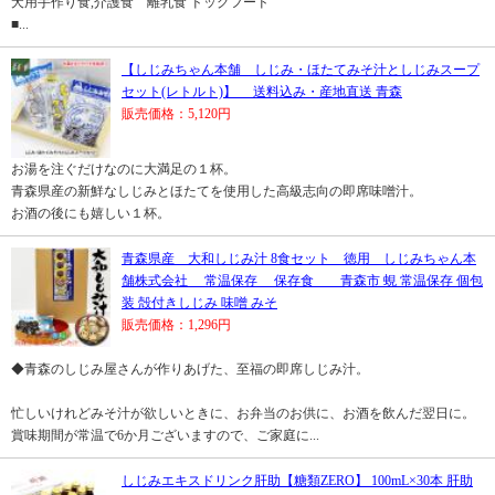
犬用手作り食,介護食 離乳食 ドッグフード
■...
【しじみちゃん本舗 しじみ・ほたてみそ汁としじみスープ
セット(レトルト)】 送料込み・産地直送 青森
販売価格：5,120円
お湯を注ぐだけなのに大満足の１杯。
青森県産の新鮮なしじみとほたてを使用した高級志向の即席味噌汁。
お酒の後にも嬉しい１杯。
青森県産 大和しじみ汁 8食セット 徳用 しじみちゃん本
舗株式会社 常温保存 保存食 青森市 蜆 常温保存 個包
装 殻付きしじみ 味噌 みそ
販売価格：1,296円
◆青森のしじみ屋さんが作りあげた、至福の即席しじみ汁。
忙しいけれどみそ汁が欲しいときに、お弁当のお供に、お酒を飲んだ翌日に。
賞味期間が常温で6か月ございますので、ご家庭に...
しじみエキスドリンク肝助【糖類ZERO】 100mL×30本 肝助