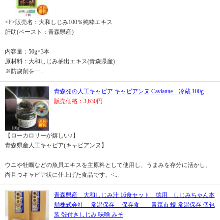
<P>販売名：大和しじみ100％純粋エキス
肝助(ペースト：青森県産)
内容量：50g×3本
原材料：大和しじみ抽出エキス(青森県産)
※防腐剤を一...
青森発の人工キャビア キャビアンヌ Cavianne 冷蔵 100g
販売価格：3,630円
【ローカロリーが嬉しい♪】
青森県産人工キャビア(キャビアンヌ】
ウニや牡蠣などの魚貝エキスを主原料として使用し、うまみを存分に活かし、
尚且つキャビア状に仕上げた食品です。<...
青森県産 大和しじみ汁 16食セット 徳用 しじみちゃん本
舗株式会社 常温保存 保存食 青森市 蜆 常温保存 個包
装 殻付きしじみ 味噌 みそ