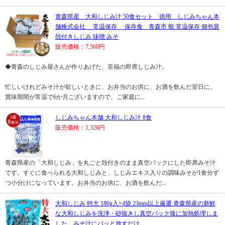
青森県産 大和しじみ汁 50食セット 徳用 しじみちゃん本
舗株式会社 常温保存 保存食 青森市 蜆 常温保存 個包装
殻付きしじみ 味噌 みそ
販売価格：7,560円
◆青森のしじみ屋さんが作りあげた、至福の即席しじみ汁。
忙しいけれどみそ汁が欲しいときに、お弁当のお供に、お酒を飲んだ翌日に。
賞味期間が常温で6か月ございますので、ご家庭に...
しじみちゃん本舗 大和しじみ汁 8食
販売価格：1,326円
青森県産の「大和しじみ」を丸ごと殻付きのまま真空パックにした即席みそ汁
です。すぐに食べられる大和しじみと、しじみエキス入りの調味みそが1食分ず
つ小分けになっています。お弁当のお供に、お酒を飲んだ...
大和しじみ 特大 180g入×4袋 23mm以上厳選 青森県産の新鮮
な大和しじみを洗浄・砂抜きし真空パック後に加熱処理しま
した。みそ汁にパッと放すだけ。