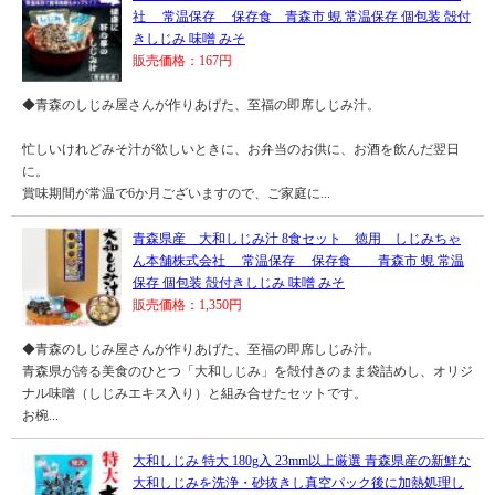
社 常温保存 保存食 青森市 蜆 常温保存 個包装 殻付
きしじみ 味噌 みそ
販売価格：167円
◆青森のしじみ屋さんが作りあげた、至福の即席しじみ汁。
忙しいけれどみそ汁が欲しいときに、お弁当のお供に、お酒を飲んだ翌日
に。
賞味期間が常温で6か月ございますので、ご家庭に...
青森県産 大和しじみ汁 8食セット 徳用 しじみちゃ
ん本舗株式会社 常温保存 保存食 青森市 蜆 常温
保存 個包装 殻付きしじみ 味噌 みそ
販売価格：1,350円
◆青森のしじみ屋さんが作りあげた、至福の即席しじみ汁。
青森県が誇る美食のひとつ「大和しじみ」を殻付きのまま袋詰めし、オリジ
ナル味噌（しじみエキス入り）と組み合せたセットです。
お椀...
大和しじみ 特大 180g入 23mm以上厳選 青森県産の新鮮な
大和しじみを洗浄・砂抜きし真空パック後に加熱処理し