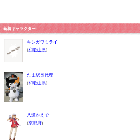
新着キャラクター
キシガワミライ
(
和歌山県
)
たま駅長代理
(
和歌山県
)
八瀬かえで
(
京都府
)