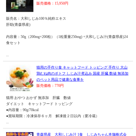
販売価格：15,950円
販売名：大和しじみ100％純粋エキス
肝助(青森県産)
内容量：50g（200mg×200粒）（1粒重量250mg) +大和しじみ汁(青森県産)24
食セット
...
猫用の手作り食 キャットフード トッピング 手作り 大山
鶏むね肉のポトフ しじみ汁煮込み 国産 肝臓 数値 無添加
のペット用品で健康な食事を
販売価格：770円
猫用 おやつ おかず 無添加 肝臓 数値
ダイエット キャットフード トッピング
●内容量：90g/70kcal
●賞味期限：冷凍保存６ヶ月 解凍後２日以内（要冷蔵）
...
青森県産 大和しじみ汁 1食 しじみちゃん本舗株式会