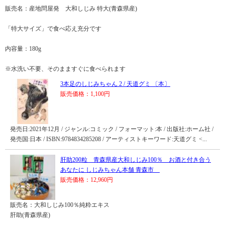
販売名：産地問屋発 大和しじみ 特大(青森県産)
「特大サイズ」で食べ応え充分です
内容量：180g
※水洗い不要、そのまますぐに食べられます
3本足のしじみちゃん 2 / 天道グミ 〔本〕
販売価格：1,100円
発売日:2021年12月 / ジャンル:コミック / フォーマット:本 / 出版社:ホーム社 /
発売国:日本 / ISBN:9784834285208 / アーティストキーワード:天道グミ <...
肝助200粒 青森県産大和しじみ100％ お酒と付き合う
あなたに しじみちゃん本舗 青森市
販売価格：12,960円
販売名：大和しじみ100％純粋エキス
肝助(青森県産)