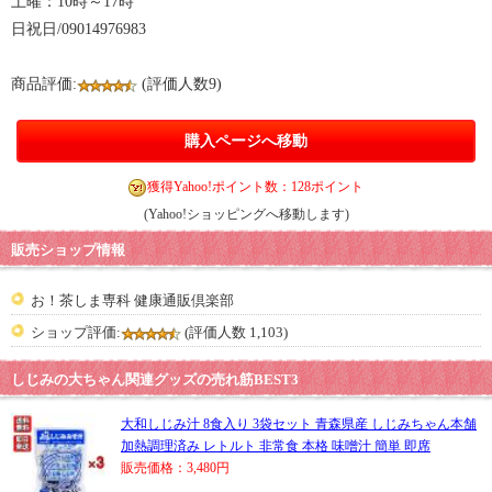
土曜：10時～17時
日祝日/09014976983
商品評価:
(評価人数9)
購入ページへ移動
獲得Yahoo!ポイント数：128ポイント
(Yahoo!ショッピングへ移動します)
販売ショップ情報
お！茶しま専科 健康通販倶楽部
ショップ評価:
(評価人数 1,103)
しじみの大ちゃん関連グッズの売れ筋BEST3
大和しじみ汁 8食入り 3袋セット 青森県産 しじみちゃん本舗
加熱調理済み レトルト 非常食 本格 味噌汁 簡単 即席
販売価格：3,480円