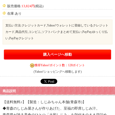
販売価格:
13,824円
(税込)
在庫:あり
支払い方法:クレジットカード,Yahoo!ウォレットに登録しているクレジット
カード,商品代引,コンビニ,ソフトバンクまとめて支払い,PayPay,ゆっくり払
い,PayPayクレジット
購入ページへ移動
獲得Yahoo!ポイント数：128ポイント
(Yahoo!ショッピングへ移動します)
商品説明
【送料無料♪】【製造：しじみちゃん本舗(青森市)】
◆青森のしじみ屋さんが作りあげた、至福の即席しじみ汁。
青森県が誇る美食のひとつ「大和しじみ」を殻付きのまま袋詰め