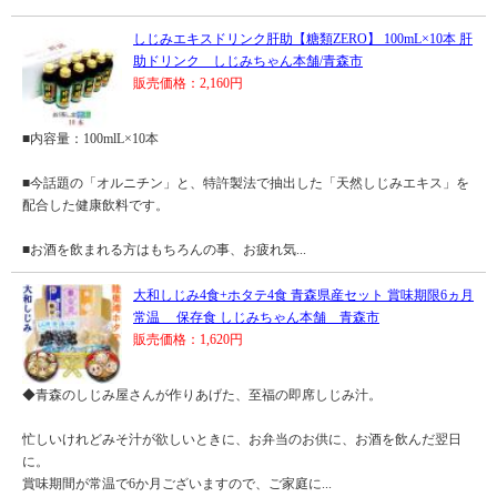
しじみエキスドリンク肝助【糖類ZERO】 100mL×10本 肝
助ドリンク しじみちゃん本舗/青森市
販売価格：2,160円
■内容量：100mlL×10本
■今話題の「オルニチン」と、特許製法で抽出した「天然しじみエキス」を
配合した健康飲料です。
■お酒を飲まれる方はもちろんの事、お疲れ気...
大和しじみ4食+ホタテ4食 青森県産セット 賞味期限6ヵ月
常温 保存食 しじみちゃん本舗 青森市
販売価格：1,620円
◆青森のしじみ屋さんが作りあげた、至福の即席しじみ汁。
忙しいけれどみそ汁が欲しいときに、お弁当のお供に、お酒を飲んだ翌日
に。
賞味期間が常温で6か月ございますので、ご家庭に...