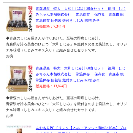
青森県産 特大 大和しじみ汁 30食セット 徳用 しじ
みちゃん本舗株式会社 常温保存 保存食 青森市 蜆
常温保存 個包装 殻付きしじみ 味噌 みそ
販売価格：7,344円
◆青森のしじみ屋さんが作りあげた、至福の即席しじみ汁。
青森県が誇る美食のひとつ「大和しじみ」を殻付きのまま袋詰めし、オリジ
ナル味噌（しじみエキス入り）と組み合せたセットです。
お椀...
青森県産 特大 大和しじみ汁 60食セット 徳用 しじ
みちゃん本舗株式会社 常温保存 保存食 青森市 蜆
常温保存 個包装 殻付きしじみ 味噌 みそ
販売価格：13,824円
◆青森のしじみ屋さんが作りあげた、至福の即席しじみ汁。
青森県が誇る美食のひとつ「大和しじみ」を殻付きのまま袋詰めし、オリジ
ナル味噌（しじみエキス入り）と組み合せたセットです。
お椀...
あおもりPGドリンク【 ベル・アンジュ50mL×10本】プロ