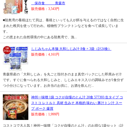
保存食 青森市
販売価格：3,543円
■陸奥湾の養殖ほたて貝は、養殖といっても人が餌を与えるのではなく自然に生
まれた稚貝を使って行われ、植物性プランクトンなどを食べて成長していま
す。
この恵まれた自然環境の中にある陸奥湾で、漁...
しじみちゃん本舗 大和しじみ汁 8食 × 3袋（計24食）
販売価格：4,161円
青森県産の「大和しじみ」を丸ごと殻付きのまま真空パックにした即席みそ汁
です。すぐに食べられる大和しじみと、しじみエキス入りの調味みそが1食分ず
つ小分けになっています。お弁当のお供に、お酒を飲んだ...
神州一味噌 1袋 コクが自慢のとん汁 20食 577393 生タイプ コ
ストコ レトルト 具材 生みそ 本格的 味わい 豚汁トン汁 スー
プ ポーク 爆買
販売価格：1,999円
コストコで大人気！神州一味噌「コクが自慢のとん汁」のお得な1袋セット（計