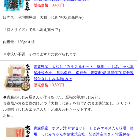
販売価格：3,456円
販売名：産地問屋発 大和しじみ 特大(青森県産)
「特大サイズ」で食べ応え充分です
内容量：180g×４袋
※水洗い不要、そのまますぐに食べられます...
青森県産 大和しじみ汁 24食セット 徳用 しじみちゃん本
舗株式会社 常温保存 保存食 青森市 蜆 常温保存 個包装
殻付きしじみ 味噌 みそ
販売価格：3,500円
◆青森のしじみ屋さんが作りあげた、至福の即席しじみ汁。
青森県が誇る美食のひとつ「大和しじみ」を殻付きのまま袋詰めし、オリジナ
ル味噌（しじみエキス入り）と組み合せたセットです。
お椀...
青森県産 ホタテ汁 16食セット しじみエキス入り味噌 徳
用 しじみちゃん本舗株式会社 陸奥湾産ホタテ 常温保存