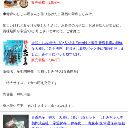
販売価格：2,808円
◆青森のしじみ屋さんが作りあげた、至福の即席しじみ汁。
忙しいけれどみそ汁が欲しいときに、お弁当のお供に、お酒を飲んだ翌日に。
賞味期間が常温で6か月ございますので、ご家庭に...
大和しじみ 特大 180g入×8袋 23mm以上厳選 青森県産の新鮮
な大和しじみを洗浄・砂抜きし真空パック後に加熱処理しま
した。みそ汁にパッと放すだけ。
販売価格：6,048円
販売名：産地問屋発 大和しじみ 特大(青森県産)
「特大サイズ」で食べ応え充分です
内容量：180g×8袋
※水洗い不要、そのまますぐに食べられます...
青森県産 特大 大和しじみ汁 1食セット しじみちゃん本
舗株式会社 常温保存 保存食 青森市 蜆 常温保存 個包