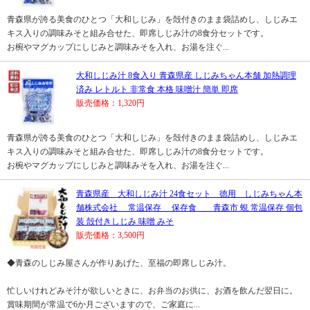
青森県が誇る美食のひとつ「大和しじみ」を殻付きのまま袋詰めし、しじみエ
キス入りの調味みそと組み合せた、即席しじみ汁の8食分セットです。
お椀やマグカップにしじみと調味みそを入れ、お湯を注ぐ...
大和しじみ汁 8食入り 青森県産 しじみちゃん本舗 加熱調理
済み レトルト 非常食 本格 味噌汁 簡単 即席
販売価格：1,320円
青森県が誇る美食のひとつ「大和しじみ」を殻付きのまま袋詰めし、しじみエ
キス入りの調味みそと組み合せた、即席しじみ汁の8食分セットです。
お椀やマグカップにしじみと調味みそを入れ、お湯を注ぐ...
青森県産 大和しじみ汁 24食セット 徳用 しじみちゃん本
舗株式会社 常温保存 保存食 青森市 蜆 常温保存 個包
装 殻付きしじみ 味噌 みそ
販売価格：3,500円
◆青森のしじみ屋さんが作りあげた、至福の即席しじみ汁。
忙しいけれどみそ汁が欲しいときに、お弁当のお供に、お酒を飲んだ翌日に。
賞味期間が常温で6か月ございますので、ご家庭に...