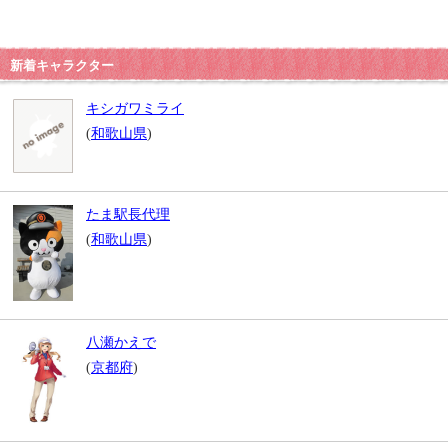
新着キャラクター
キシガワミライ
(
和歌山県
)
たま駅長代理
(
和歌山県
)
八瀬かえで
(
京都府
)