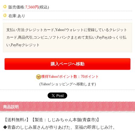
販売価格:
7,560円
(税込)
在庫:あり
支払い方法:クレジットカード,Yahoo!ウォレットに登録しているクレジット
カード,商品代引,コンビニ,ソフトバンクまとめて支払い,PayPay,ゆっくり払
い,PayPayクレジット
購入ページへ移動
獲得Yahoo!ポイント数：70ポイント
(Yahoo!ショッピングへ移動します)
商品説明
【送料無料♪】【製造：しじみちゃん本舗(青森市)】
◆青森のしじみ屋さんが作りあげた、至福の即席しじみ汁。