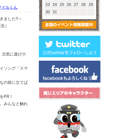
23
24
25
26
27
28
29
マイルくん
30
31
ました!!～
誕生）
、元気に遊び小
イソング「スマ
なの前に立てば
をPR！
。みんなと触れ