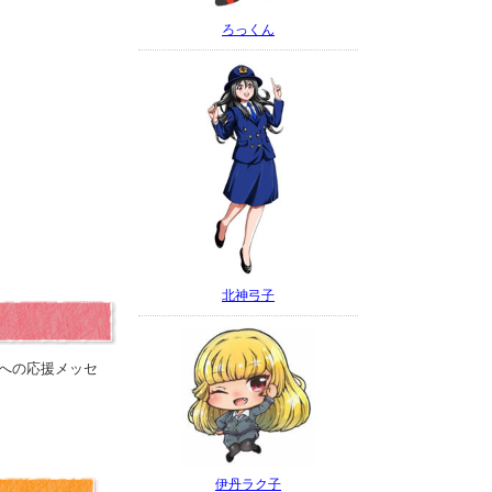
ろっくん
北神弓子
への応援メッセ
伊丹ラク子