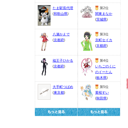
たま駅長代理
第2位
(
和歌山県
)
関東まなか
(
茨城県
)
八瀬かえで
第3位
(
京都府
)
京町セイカ
(
京都府
)
福王子ひかる
第4位
(
京都府
)
いちごのくに
のイーたん
(
栃木県
)
大手町つばめ
第5位
(
東京都
)
黄桜すい
(
秋田県
)