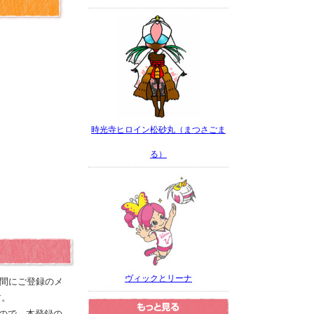
時光寺ヒロイン松砂丸（まつさごま
る）
ヴィックとリーナ
の間にご登録のメ
す。
ので、本登録の