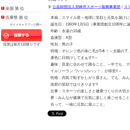
公益財団法人尼崎市スポーツ振興事業団
/
ス
全国 第
位
兵庫県 第
位
本籍：スマイル星～地球に笑顔と元気を届けにき
誕生日：1993年1月5日（事業団創立10周年に
※イメキャラブック調べ
年齢：永遠の10歳
血液型：A型
性別：男の子
投票は毎月1回限りです
特徴：オレンジ色の体に毛が5本！～太陽の下
麦色に日焼けしてまぁす!!～
趣味：音楽に合わせて踊ること。～中でも、マ
イルソーラン ワハハのハッ！」が得意!!～
性格：内気で恥ずかしがり屋さん。でも、みん
抜群の笑顔ではりきります!!
仕事：スポーツの楽しさと健康づくりの大切さ
夢：みんなが健康で元気に楽しく過ごせること
合って、一緒に元気に遊ぶこと。