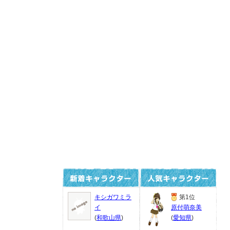
キシガワミラ
第1位
イ
原付萌奈美
(
和歌山県
)
(
愛知県
)