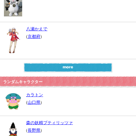
八瀬かえで
(
京都府
)
ランダムキャラクター
カラトン
(
山口県
)
森の妖精プティリッツァ
(
長野県
)