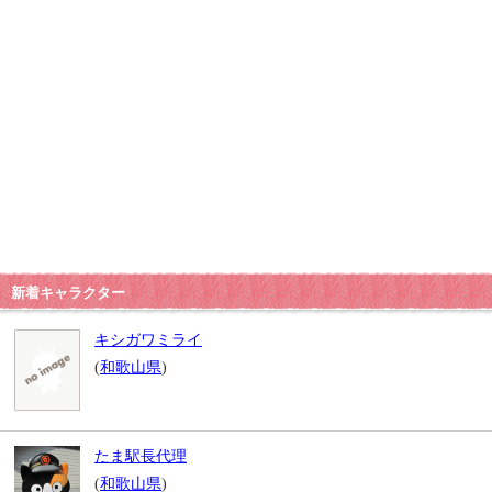
新着キャラクター
キシガワミライ
(
和歌山県
)
たま駅長代理
(
和歌山県
)