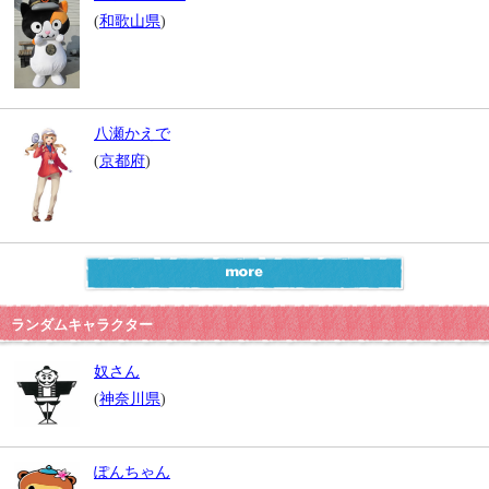
(
和歌山県
)
八瀬かえで
(
京都府
)
ランダムキャラクター
奴さん
(
神奈川県
)
ぽんちゃん