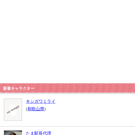
新着キャラクター
キシガワミライ
(
和歌山県
)
たま駅長代理