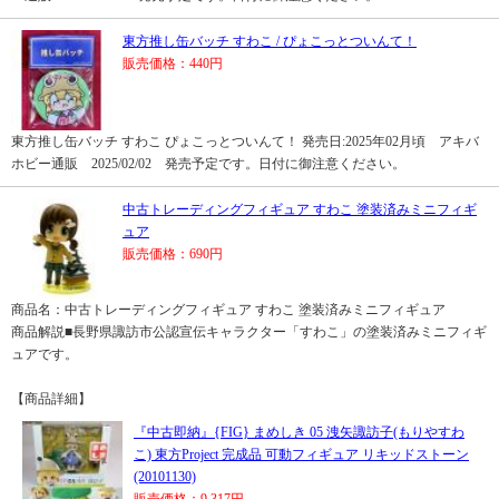
東方推し缶バッチ すわこ / ぴょこっとついんて！
販売価格：440円
東方推し缶バッチ すわこ ぴょこっとついんて！ 発売日:2025年02月頃 アキバ
ホビー通販 2025/02/02 発売予定です。日付に御注意ください。
中古トレーディングフィギュア すわこ 塗装済みミニフィギ
ュア
販売価格：690円
商品名：中古トレーディングフィギュア すわこ 塗装済みミニフィギュア
商品解説■長野県諏訪市公認宣伝キャラクター「すわこ」の塗装済みミニフィギ
ュアです。
【商品詳細】
『中古即納』{FIG} まめしき 05 洩矢諏訪子(もりやすわ
こ) 東方Project 完成品 可動フィギュア リキッドストーン
(20101130)