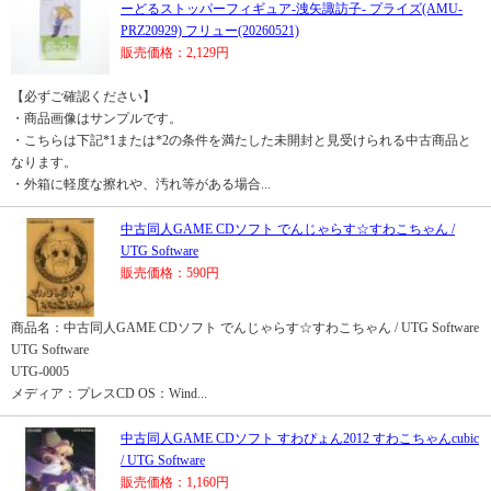
ーどるストッパーフィギュア-洩矢諏訪子- プライズ(AMU-
PRZ20929) フリュー(20260521)
販売価格：2,129円
【必ずご確認ください】
・商品画像はサンプルです。
・こちらは下記*1または*2の条件を満たした未開封と見受けられる中古商品と
なります。
・外箱に軽度な擦れや、汚れ等がある場合...
中古同人GAME CDソフト でんじゃらす☆すわこちゃん /
UTG Software
販売価格：590円
商品名：中古同人GAME CDソフト でんじゃらす☆すわこちゃん / UTG Software
UTG Software
UTG-0005
メディア：プレスCD OS：Wind...
中古同人GAME CDソフト すわぴょん2012 すわこちゃんcubic
/ UTG Software
販売価格：1,160円