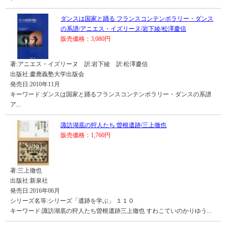
ダンスは国家と踊る フランスコンテンポラリー・ダンス
の系譜/アニエス・イズリーヌ/岩下綾/松澤慶信
販売価格：3,080円
著:アニエス・イズリーヌ 訳:岩下綾 訳:松澤慶信
出版社:慶應義塾大学出版会
発売日:2010年11月
キーワード:ダンスは国家と踊るフランスコンテンポラリー・ダンスの系譜
ア...
諏訪湖底の狩人たち 曽根遺跡/三上徹也
販売価格：1,760円
著:三上徹也
出版社:新泉社
発売日:2016年06月
シリーズ名等:シリーズ「遺跡を学ぶ」 １１０
キーワード:諏訪湖底の狩人たち曽根遺跡三上徹也 すわこていのかりゆう...