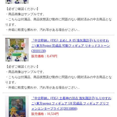
【必ずご確認ください】
・商品画像はサンプルです。
・こちらは付属品、商品状態及び動作に問題のない開封済みの中古商品とな
ります。
・外箱に軽度な擦れや、汚れ等がある場合がござい...
『中古即納』{FIG} まめしき 05 洩矢諏訪子(もりやすわ
こ) 東方Project 完成品 可動フィギュア リキッドストーン
(20101130)
販売価格：8,470円
【必ずご確認ください】
・商品画像はサンプルです。
・こちらは付属品、商品状態及び動作に問題のない開封済みの中古商品とな
ります。
・外箱に軽度な擦れや、汚れ等がある場合がござい...
『中古即納』{FIG} 土着神の頂点 洩矢諏訪子(もりやすわ
こ) 東方project フィギュア 1/8 完成品 フィギュア グリフ
ォンエンタープライズ(20110806)
販売価格：16,524円