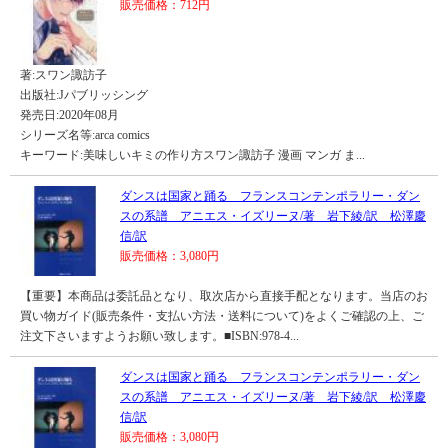
販売価格：712円
著:スワン諏訪子
出版社:Jパブリッシング
発売日:2020年08月
シリーズ名等:arca comics
キーワード:美味しいキミの作り方スワン諏訪子 漫画 マンガ ま...
ダンスは国家と踊る フランスコンテンポラリー・ダン
スの系譜 アニエス・イズリーヌ/著 岩下綾/訳 松澤慶
信/訳
販売価格：3,080円
【重要】本商品は委託品となり、取次店から直接手配となります。当店のお
買い物ガイド(販売条件・支払い方法・送料について)をよくご確認の上、ご
注文下さいますようお願い致します。■ISBN:978-4...
ダンスは国家と踊る フランスコンテンポラリー・ダン
スの系譜 アニエス・イズリーヌ/著 岩下綾/訳 松澤慶
信/訳
販売価格：3,080円