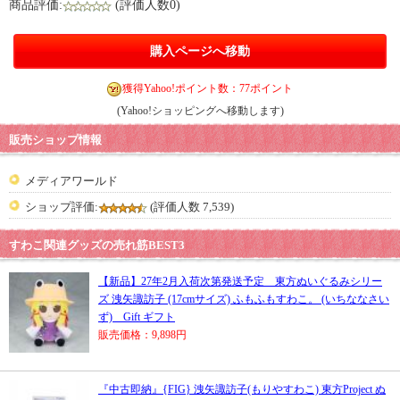
商品評価:
(評価人数0)
購入ページへ移動
獲得Yahoo!ポイント数：77ポイント
(Yahoo!ショッピングへ移動します)
販売ショップ情報
メディアワールド
ショップ評価:
(評価人数 7,539)
すわこ関連グッズの売れ筋BEST3
【新品】27年2月入荷次第発送予定 東方ぬいぐるみシリー
ズ 洩矢諏訪子 (17cmサイズ) ふもふもすわこ。 (いちななさい
ず) Gift ギフト
販売価格：9,898円
『中古即納』{FIG} 洩矢諏訪子(もりやすわこ) 東方Project ぬ