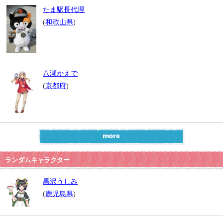
たま駅長代理
(
和歌山県
)
八瀬かえで
(
京都府
)
ランダムキャラクター
黒沢うしみ
(
鹿児島県
)