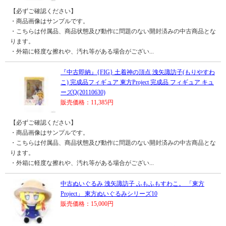
【必ずご確認ください】
・商品画像はサンプルです。
・こちらは付属品、商品状態及び動作に問題のない開封済みの中古商品とな
ります。
・外箱に軽度な擦れや、汚れ等がある場合がござい...
『中古即納』{FIG} 土着神の頂点 洩矢諏訪子(もりやすわ
こ) 完成品フィギュア 東方Project 完成品 フィギュア キュ
ーズQ(20110630)
販売価格：11,385円
【必ずご確認ください】
・商品画像はサンプルです。
・こちらは付属品、商品状態及び動作に問題のない開封済みの中古商品とな
ります。
・外箱に軽度な擦れや、汚れ等がある場合がござい...
中古ぬいぐるみ 洩矢諏訪子 ふもふもすわこ。 「東方
Project」 東方ぬいぐるみシリーズ10
販売価格：15,000円