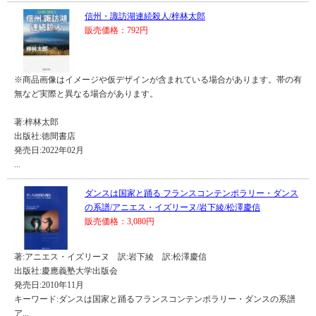
信州・諏訪湖連続殺人/梓林太郎
販売価格：792円
※商品画像はイメージや仮デザインが含まれている場合があります。帯の有
無など実際と異なる場合があります。
著:梓林太郎
出版社:徳間書店
発売日:2022年02月
...
ダンスは国家と踊る フランスコンテンポラリー・ダンス
の系譜/アニエス・イズリーヌ/岩下綾/松澤慶信
販売価格：3,080円
著:アニエス・イズリーヌ 訳:岩下綾 訳:松澤慶信
出版社:慶應義塾大学出版会
発売日:2010年11月
キーワード:ダンスは国家と踊るフランスコンテンポラリー・ダンスの系譜
ア...