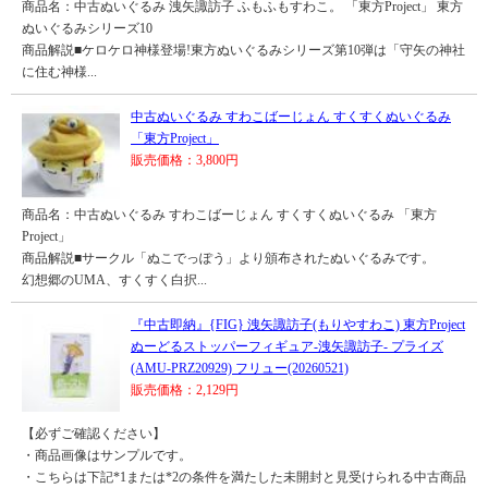
商品名：中古ぬいぐるみ 洩矢諏訪子 ふもふもすわこ。 「東方Project」 東方
ぬいぐるみシリーズ10
商品解説■ケロケロ神様登場!東方ぬいぐるみシリーズ第10弾は「守矢の神社
に住む神様...
中古ぬいぐるみ すわこばーじょん すくすくぬいぐるみ
「東方Project」
販売価格：3,800円
商品名：中古ぬいぐるみ すわこばーじょん すくすくぬいぐるみ 「東方
Project」
商品解説■サークル「ぬこでっぽう」より頒布されたぬいぐるみです。
幻想郷のUMA、すくすく白択...
『中古即納』{FIG} 洩矢諏訪子(もりやすわこ) 東方Project
ぬーどるストッパーフィギュア-洩矢諏訪子- プライズ
(AMU-PRZ20929) フリュー(20260521)
販売価格：2,129円
【必ずご確認ください】
・商品画像はサンプルです。
・こちらは下記*1または*2の条件を満たした未開封と見受けられる中古商品