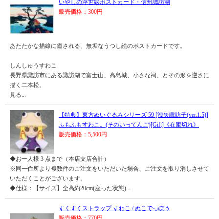
いやしの浮世絵ポストカード・信州諏訪湖
販売価格：300円
あたたかな描線に癒される、無垢なうつし絵のポストカードです。
しんしゅうすわこ
長野県諏訪市にある諏訪湖で富士山、高島城、小さな祠、とその形を逆さに
描く二本松。
見る...
【特典】東方ぬいぐるみシリーズ 59 [洩矢諏訪子(ver.1.5)]
ふもふもすわこ。(そのいってんご)[Gift]《在庫切れ》
販売価格：5,500円
◆お一人様 3 点まで（本店支店合計）
※同一住所より複数件のご注文をいただいた場合、ご注文を取り消しさせて
いただくことがございます。
◆仕様：【サイズ】全高約20cm(座った状態)...
すくすくストラップ すわこ / ぬこでっぽう
販売価格：770円