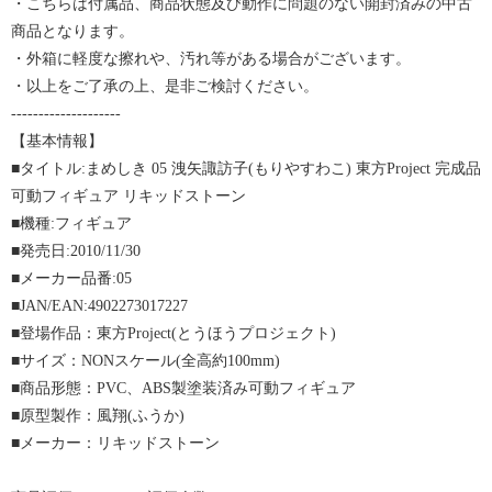
・こちらは付属品、商品状態及び動作に問題のない開封済みの中古
商品となります。
・外箱に軽度な擦れや、汚れ等がある場合がございます。
・以上をご了承の上、是非ご検討ください。
--------------------
【基本情報】
■タイトル:まめしき 05 洩矢諏訪子(もりやすわこ) 東方Project 完成品
可動フィギュア リキッドストーン
■機種:フィギュア
■発売日:2010/11/30
■メーカー品番:05
■JAN/EAN:4902273017227
■登場作品：東方Project(とうほうプロジェクト)
■サイズ：NONスケール(全高約100mm)
■商品形態：PVC、ABS製塗装済み可動フィギュア
■原型製作：風翔(ふうか)
■メーカー：リキッドストーン