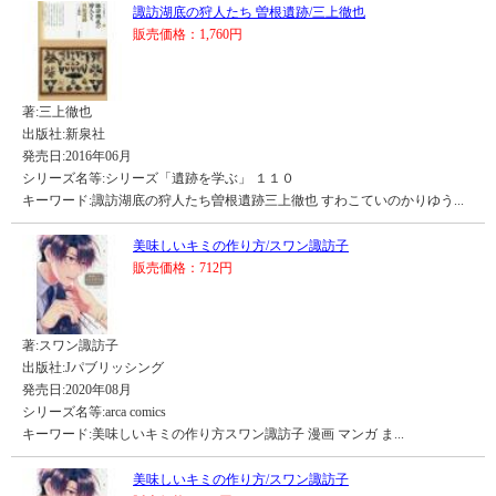
諏訪湖底の狩人たち 曽根遺跡/三上徹也
販売価格：1,760円
著:三上徹也
出版社:新泉社
発売日:2016年06月
シリーズ名等:シリーズ「遺跡を学ぶ」 １１０
キーワード:諏訪湖底の狩人たち曽根遺跡三上徹也 すわこていのかりゆう...
美味しいキミの作り方/スワン諏訪子
販売価格：712円
著:スワン諏訪子
出版社:Jパブリッシング
発売日:2020年08月
シリーズ名等:arca comics
キーワード:美味しいキミの作り方スワン諏訪子 漫画 マンガ ま...
美味しいキミの作り方/スワン諏訪子