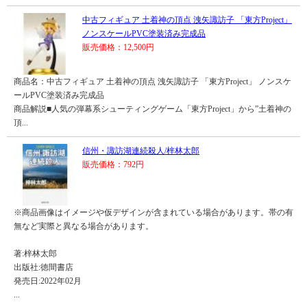
中古フィギュア 土着神の頂点 洩矢諏訪子 「東方Project」
ノンスケールPVC塗装済み完成品
販売価格：12,500円
商品名：中古フィギュア 土着神の頂点 洩矢諏訪子 「東方Project」 ノンスケ
ールPVC塗装済み完成品
商品解説■人気の弾幕系シューティングゲーム「東方Project」から”土着神の
頂...
信州・諏訪湖連続殺人/梓林太郎
販売価格：792円
※商品画像はイメージや仮デザインが含まれている場合があります。帯の有
無など実際と異なる場合があります。
著:梓林太郎
出版社:徳間書店
発売日:2022年02月
...