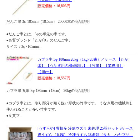
販売価格：16,808円
だんご串 3φ 105mm（10.5cm） 20000本の商品説明
●だんご串とは、3φの半先の串です。
●良質ブランド「たか印」のだんご串。
サイズ：3φ×105mm...
カブラ串 3φ 180mm 20kg（1kg×20束）／ケース 【たか
印】 【うなぎ用の機械刺し】 【竹串】 【業務用】
【18cm】
販売価格：18,557円
カブラ串 丸串 3φ 180mm（18cm） 20kgの商品説明
●カブラ串とは、削り部分が短く鋭い形状の竹串です。 うなぎ用の機械刺し
使われることが多い竹串です。
●良質ブ...
[うずらや] 豊橋産 冷凍ウズラ 未処理 25羽セット 3ケース
親うずら（丸鶉） 冷凍うずら 猛禽類（タカ ハヤブサ