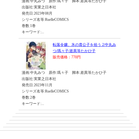
漫画:中丸みつ 原作:瑪々子 脚本:差異等たかひ子
出版社:実業之日本社
発売日:2023年08月
シリーズ名等:RuelleCOMICS
巻数:1巻
キーワード:...
転落令嬢、氷の貴公子を拾う 2/中丸み
つ/瑪々子/差異等たかひ子
販売価格：770円
漫画:中丸みつ 原作:瑪々子 脚本:差異等たかひ子
出版社:実業之日本社
発売日:2023年11月
シリーズ名等:RuelleCOMICS
巻数:2巻
キーワード:...