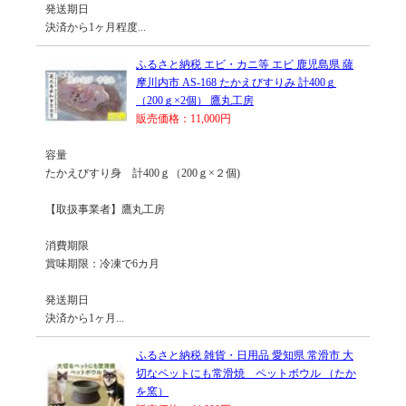
発送期日
決済から1ヶ月程度...
ふるさと納税 エビ・カニ等 エビ 鹿児島県 薩
摩川内市 AS-168 たかえびすりみ 計400ｇ
（200ｇ×2個） 鷹丸工房
販売価格：11,000円
容量
たかえびすり身 計400ｇ（200ｇ×２個)
【取扱事業者】鷹丸工房
消費期限
賞味期限：冷凍で6カ月
発送期日
決済から1ヶ月...
ふるさと納税 雑貨・日用品 愛知県 常滑市 大
切なペットにも常滑焼 ペットボウル （たか
を窯）