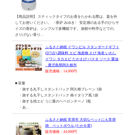
【商品説明】 スティックタイプのお香をたかれる際は、蓋を外
してお使いください。 〈香炉 みゆき〉 安定感のある手のひらサ
イズの香炉は、シンプルで多機能です。 旅館や料亭などでの、
さりげない香り...
ふるさと納税 イワシビル スタンダードギフト
(計5点) 調味料 エビ 海産物 えび 海老 いわし
イワシ タカエビ たかえび パスタ ソース 醤油
.. 鹿児島県阿久根市
販売価格：14,000円
■ 容量
・旅する丸干しスタンドパック 阿久根プレーン 1袋
・旅する丸干しスタンドパック 南イタリア風 1袋
・旅する焼エビ うに醤のペペロンチーノ 1瓶
・あ...
ふるさと納税 常滑市 大切なペットにも常滑
焼 ペットボウル (たかを窯)
販売価格：44,000円