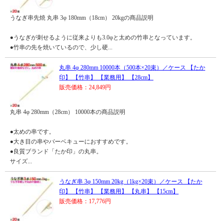
うなぎ串先焼 丸串 3φ 180mm（18cm） 20kgの商品説明
●うなぎが刺せるように従来よりも3.0φと太めの竹串となっています。
●竹串の先を焼いているので、少し硬...
丸串 4φ 280mm 10000本（500本×20束）／ケース 【たか
印】 【竹串】 【業務用】 【28cm】
販売価格：24,849円
丸串 4φ 280mm（28cm） 10000本の商品説明
●太めの串です。
●大き目の串やバーベキューにおすすめです。
●良質ブランド「たか印」の丸串。
サイズ...
うなぎ串 3φ 150mm 20kg（1kg×20束）／ケース 【たか
印】 【竹串】 【業務用】 【丸串】 【15cm】
販売価格：17,776円