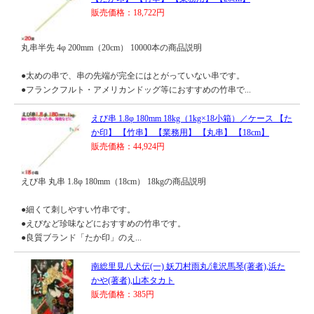
販売価格：18,722円
丸串半先 4φ 200mm（20cm） 10000本の商品説明
●太めの串で、串の先端が完全にはとがっていない串です。
●フランクフルト・アメリカンドッグ等におすすめの竹串で...
えび串 1.8φ 180mm 18kg（1kg×18小箱）／ケース 【た
か印】 【竹串】 【業務用】 【丸串】 【18cm】
販売価格：44,924円
えび串 丸串 1.8φ 180mm（18cm） 18kgの商品説明
●細くて刺しやすい竹串です。
●えびなど珍味などにおすすめの竹串です。
●良質ブランド「たか印」のえ...
南総里見八犬伝(一) 妖刀村雨丸/滝沢馬琴(著者),浜た
かや(著者),山本タカト
販売価格：385円