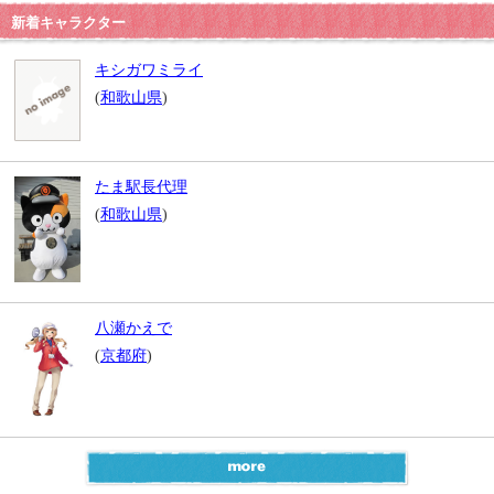
新着キャラクター
キシガワミライ
(
和歌山県
)
たま駅長代理
(
和歌山県
)
八瀬かえで
(
京都府
)