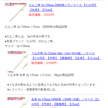
だんご串 3φ 150mm 20000本バラ／ケース 【たか印】
【丸串】 【15cm】
販売価格：19,052円
だんご串 3φ 150mm（15cm） 20000本の商品説明
●だんご串とは、3φの半先の串です。
●良質ブランド「たか印」のだんご串。
サイズ：3φ×150mm
うなぎ串 3φ 135mm 18kg（1kg×18小箱）／ケース
【たか印】 【竹串】 【業務用】 【丸串】 【13.5cm】
販売価格：22,836円
うなぎ串 丸串 3φ 135mm（13.5cm） 18kgの商品説明
●うなぎが刺せるように従来よりも3.0φと太めの竹串となっています。
●レストラン・居酒屋等の飲食店にお...
丸串 4φ 250mm 10000本（500本×20束）／ケース 【た
か印】 【竹串】 【業務用】 【25cm】