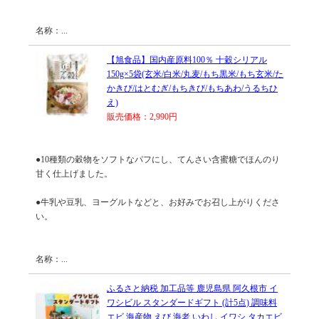
名称：...
【旭食品】国内産原料100％ 十穀シリアル
150g×5袋(玄米/白米/丸麦/もち黒米/もち玄米/た
かきび/はとむぎ/もちきび/もちあわ/うるちひ
え)
販売価格：2,990円
●10種類の穀物をソフトなパフにし、てんさい含蜜糖でほんのり
甘く仕上げました。
●牛乳や豆乳、ヨーグルトなどと、お好みでお召し上がりくださ
い。
名称：...
ふるさと納税 加工品等 鹿児島県 阿久根市 イ
ワシビル スタンダードギフト (計5点) 調味料
エビ 海産物 えび 海老 いわし イワシ タカエビ