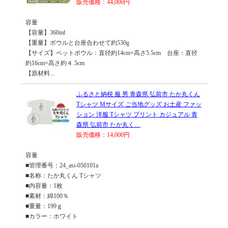
販売価格：44,000円
容量
【容量】360ml
【重量】ボウルと台座合わせて約530g
【サイズ】ペットボウル：直径約14cm×高さ5.5cm 台座：直径
約16cm×高さ約４.5cm
【原材料...
ふるさと納税 服 男 青森県 弘前市 たか丸くん
Tシャツ Mサイズ ご当地グッズ お土産 ファッ
ション 洋服 Tシャツ プリント カジュアル 青
森県 弘前市 たか丸く…
販売価格：14,000円
容量
■管理番号：24_asi-050101a
■名称：たか丸くん Tシャツ
■内容量：1枚
■素材：綿100％
■重量：199ｇ
■カラー：ホワイト
...