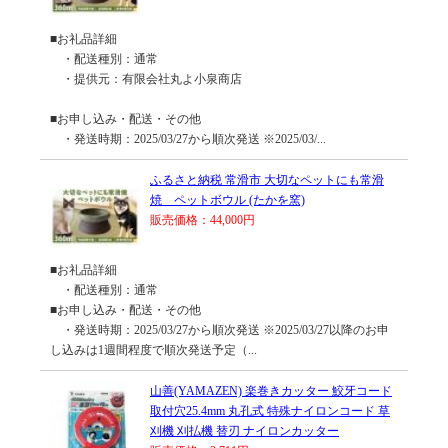
■お礼品詳細
・配送種別：通常
・提供元：有限会社丸よ小泉商店
■お申し込み・配送・その他
・発送時期：2025/03/27から順次発送 ※2025/03/...
ふるさと納税 常滑市 大切なペットにも常滑
焼 ペットボウル (たかを窯)
販売価格：44,000円
■お礼品詳細
・配送種別：通常
■お申し込み・配送・その他
・発送時期：2025/03/27から順次発送 ※2025/03/27以降のお申
し込みは1週間程度で順次発送予定（...
山善(YAMAZEN) 楽巻きカッター 鮫牙コード
取付穴25.4mm 丸孔式 特殊ナイロンコード 草
刈機 刈払機 替刃 ナイロンカッター