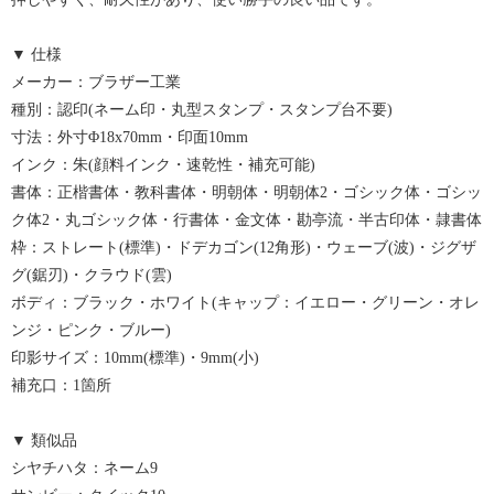
▼ 仕様
メーカー：ブラザー工業
種別：認印(ネーム印・丸型スタンプ・スタンプ台不要)
寸法：外寸Φ18x70mm・印面10mm
インク：朱(顔料インク・速乾性・補充可能)
書体：正楷書体・教科書体・明朝体・明朝体2・ゴシック体・ゴシッ
ク体2・丸ゴシック体・行書体・金文体・勘亭流・半古印体・隷書体
枠：ストレート(標準)・ドデカゴン(12角形)・ウェーブ(波)・ジグザ
グ(鋸刃)・クラウド(雲)
ボディ：ブラック・ホワイト(キャップ：イエロー・グリーン・オレ
ンジ・ピンク・ブルー)
印影サイズ：10mm(標準)・9mm(小)
補充口：1箇所
▼ 類似品
シヤチハタ：ネーム9