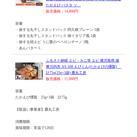
たかえび パスタ ソ…
販売価格：14,000円
容量
・旅する丸干しスタンドパック 阿久根プレーン 1袋
・旅する丸干しスタンドパック 南イタリア風 1袋
・旅する焼エビ うに醤のペペロンチーノ 1瓶
・あんバター 1...
ふるさと納税 エビ・カニ等 エビ 鹿児島県 薩
摩川内市 AS-169 えびくん(たかえびの燻製)
計75g(25g×3袋) 鷹丸工房
販売価格：11,000円
容量
たかえび燻製 25g×3袋 計75g
【取扱い事業者】鷹丸工房
消費期限
賞味期限：常温で120日