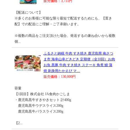
販売価格：3,711円
【配送について】
※多くのお客様に可能な限り最短で配送するためにも、【置き
配】での配送にご理解・ご了承願います。
※複数の商品をご注文頂けた場合、発送するの兼ね合いから複数
個...
ふるさと納税 牛肉 すき焼き 鹿児島県 南さつ
ま市 海幸山幸どきどき 定期便（全10回）お肉
お魚 黒豚 牛肉 すき焼き ステーキ 角煮 鰻 蒲
焼 刺身用たかえび マ…
販売価格：130,000円
容量
【1回目】株式会社 JA食肉かごしま
・鹿児島黒牛すきやきセット 計400g
鹿児島黒牛ウデスライス200g
鹿児島黒牛バラスライス200g
【2...