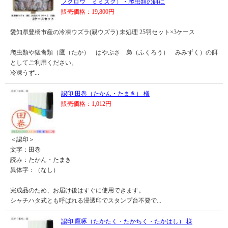
フクロウ ミミズク）・爬虫類の餌に
販売価格：19,800円
愛知県豊橋市産の冷凍ウズラ(親ウズラ) 未処理 25羽セット×3ケース
爬虫類や猛禽類（鷹（たか） はやぶさ 梟（ふくろう） みみずく）の餌
としてご利用ください。
冷凍うず...
認印 田巻（たかん・たまき） 様
販売価格：1,012円
＜認印＞
文字：田巻
読み：たかん・たまき
異体字：（なし）
完成品のため、お届け後はすぐに使用できます。
シャチハタ式とも呼ばれる浸透印でスタンプ台不要で...
認印 鷹啄（たかたく・たかちく・たかはし） 様