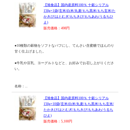
【旭食品】国内産原料100％ 十穀シリアル
150g×1袋(玄米/白米/丸麦/もち黒米/もち玄米/た
かきび/はとむぎ/もちきび/もちあわ/うるちひ
え)
販売価格：498円
●10種類の穀物をソフトなパフにし、てんさい含蜜糖でほんのり
甘く仕上げました。
●牛乳や豆乳、ヨーグルトなどと、お好みでお召し上がりくださ
い。
名称：...
【旭食品】国内産原料100％ 十穀シリアル
150g×10袋(玄米/白米/丸麦/もち黒米/もち玄米/
たかきび/はとむぎ/もちきび/もちあわ/うるち
ひえ)
販売価格：5,100円