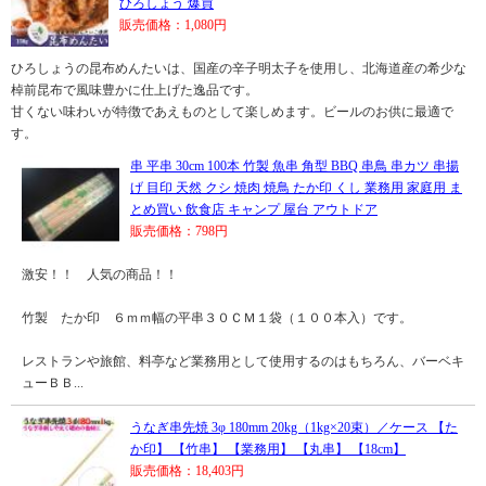
ひろしょう 爆買
販売価格：1,080円
ひろしょうの昆布めんたいは、国産の辛子明太子を使用し、北海道産の希少な
棹前昆布で風味豊かに仕上げた逸品です。
甘くない味わいが特徴であえものとして楽しめます。ビールのお供に最適で
す。
串 平串 30cm 100本 竹製 魚串 角型 BBQ 串鳥 串カツ 串揚
げ 目印 天然 クシ 焼肉 焼鳥 たか印 くし 業務用 家庭用 ま
とめ買い 飲食店 キャンプ 屋台 アウトドア
販売価格：798円
激安！！ 人気の商品！！
竹製 たか印 ６ｍｍ幅の平串３０ＣＭ１袋（１００本入）です。
レストランや旅館、料亭など業務用として使用するのはもちろん、バーベキ
ューＢＢ...
うなぎ串先焼 3φ 180mm 20kg（1kg×20束）／ケース 【た
か印】 【竹串】 【業務用】 【丸串】 【18cm】
販売価格：18,403円