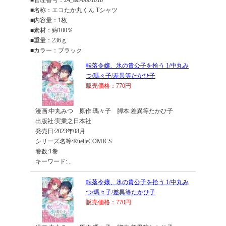
■管理番号：24_asi-060101b
■名称：エコたか丸くん Tシャツ
■内容量：1枚
■素材：綿100％
■重量：236ｇ
■カラー：ブラック
転落令嬢、氷の貴公子を拾う 1/中丸み
つ/瑪々子/差異等たかひ子
販売価格：770円
漫画:中丸みつ 原作:瑪々子 脚本:差異等たかひ子
出版社:実業之日本社
発売日:2023年08月
シリーズ名等:RuelleCOMICS
巻数:1巻
キーワード:...
転落令嬢、氷の貴公子を拾う 1/中丸み
つ/瑪々子/差異等たかひ子
販売価格：770円