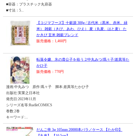
■容器：プラスチック丸容器
■寸法：5...
【コジマフーズ】十穀源 300g / 古代米（黒米、赤米、緑
米） 雑穀（きび、あわ、ひえ） 麦（丸麦、はと麦） た
かきび 玄米 雑穀ブレンド
販売価格：1,460円
転落令嬢、氷の貴公子を拾う 2/中丸みつ/瑪々子/差異等た
かひ子
販売価格：770円
漫画:中丸みつ 原作:瑪々子 脚本:差異等たかひ子
出版社:実業之日本社
発売日:2023年11月
シリーズ名等:RuelleCOMICS
巻数:2巻
キーワード:...
だんご串 3φ 105mm 20000本バラ／ケース 【たか印】
【丸串】 【10.5cm】