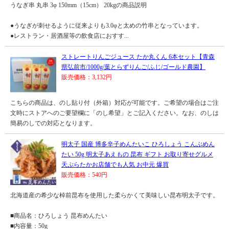
うなぎ串 丸串 3φ 150mm（15cm） 20kgの商品説明
●うなぎが刺せるように従来よりも3.0φと太めの竹串となっています。
●レストラン・居酒屋等の飲食店におすす...
ストレートりんごジュース たか丸くん 6本セット【青森
県弘前市/1000g/葉とらずりんご/ふじ/ゴールド農園】
販売価格：3,132円
こちらの商品は、のし貼り付（外箱）対応が可能です。ご希望の場合はご注
文時にストアへのご要望欄に「のし希望」とご記入ください。なお、のしは
簡易のしでの対応となります。
明太子 国産 博多辛子めんたいこ ひろしょう こんぶめん
たい 50g 明太子あえもの 昆布 ギフト お取り寄せグルメ
天ぷらたかお店舗でも人気 お中元 爆買
販売価格：540円
北海道産の希少な棹前昆布を使用した柔らかくて美味しい昆布明太子です。
■商品名：ひろしょう 昆布めんたい
■内容量：50g