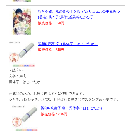
転落令嬢、氷の貴公子を拾う(2) リュエルC/中丸みつ
(著者),瑪々子(原作),差異等たかひ子
販売価格：550円
認印6 声高 様（異体字：はじごたか）
販売価格：858円
＜認印6＞
文字：声高
異体字：はじごたか
完成品のため、お届け後はすぐに使用できます。
シヤチハタ(シャチハタ)式とも呼ばれる浸透印でスタンプ台不要です。
認印6 高実子 様（異体字：はじごたか）
販売価格：858円