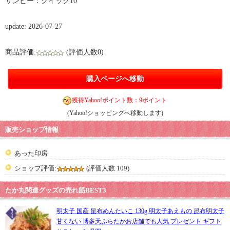
サンビー：クイック10
update: 2026-07-27
商品評価:
(評価人数0)
購入ページへ移動
獲得Yahoo!ポイント数：9ポイント
(Yahoo!ショッピングへ移動します)
販売ショップ情報
あった印房
ショップ評価:
(評価人数 109)
たか丸関連グッズの売れ筋BEST3
明太子 国産 昆布めんたいこ 130g 明太子あえもの 昆布明太子
甘くない 博多天ぷらたかお店舗でも人気 プレゼント ギフト