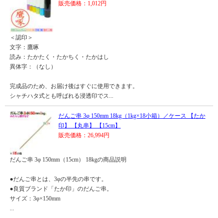
販売価格：1,012円
＜認印＞
文字：鷹啄
読み：たかたく・たかちく・たかはし
異体字：（なし）
完成品のため、お届け後はすぐに使用できます。
シャチハタ式とも呼ばれる浸透印でス...
だんご串 3φ 150mm 18kg（1kg×18小箱）／ケース 【たか
印】 【丸串】 【15cm】
販売価格：26,994円
だんご串 3φ 150mm（15cm） 18kgの商品説明
●だんご串とは、3φの半先の串です。
●良質ブランド「たか印」のだんご串。
サイズ：3φ×150mm
...