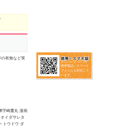
ー
帯の有無など実
携帯電話・スマート
フォンにも対応して
います。
稀宇崎鷹丸 漫画
 オイダサレタ
 トウドウ ダ