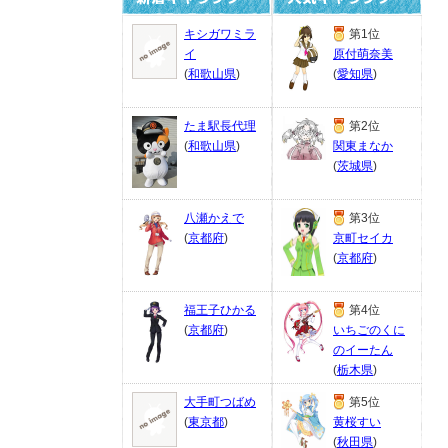
キシガワミラ
第1位
イ
原付萌奈美
(
和歌山県
)
(
愛知県
)
たま駅長代理
第2位
(
和歌山県
)
関東まなか
(
茨城県
)
八瀬かえで
第3位
(
京都府
)
京町セイカ
(
京都府
)
福王子ひかる
第4位
(
京都府
)
いちごのくに
のイーたん
(
栃木県
)
大手町つばめ
第5位
(
東京都
)
黄桜すい
(
秋田県
)