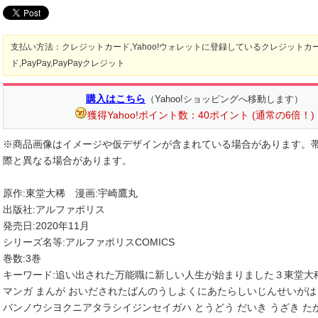
支払い方法：クレジットカード,Yahoo!ウォレットに登録しているクレジットカ
ド,PayPay,PayPayクレジット
購入はこちら
（Yahoo!ショッピングへ移動します）
獲得Yahoo!ポイント数：40ポイント (通常の6倍！)
※商品画像はイメージや仮デザインが含まれている場合があります。
際と異なる場合があります。
原作:東堂大稀 漫画:宇崎鷹丸
出版社:アルファポリス
発売日:2020年11月
シリーズ名等:アルファポリスCOMICS
巻数:3巻
キーワード:追い出された万能職に新しい人生が始まりました３東堂大
マンガ まんが おいだされたばんのうしよくにあたらしいじんせいがは
バンノウシヨクニアタラシイジンセイガハ とうどう だいき うざき たか