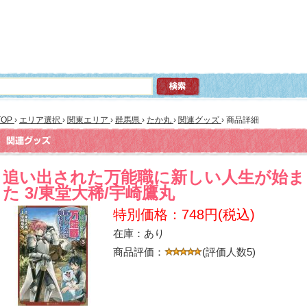
TOP
›
エリア選択
›
関東エリア
›
群馬県
›
たか丸
›
関連グッズ
›
商品詳細
追い出された万能職に新しい人生が始ま
た 3/東堂大稀/宇崎鷹丸
特別価格：748円(税込)
在庫：あり
商品評価：
(評価人数5)