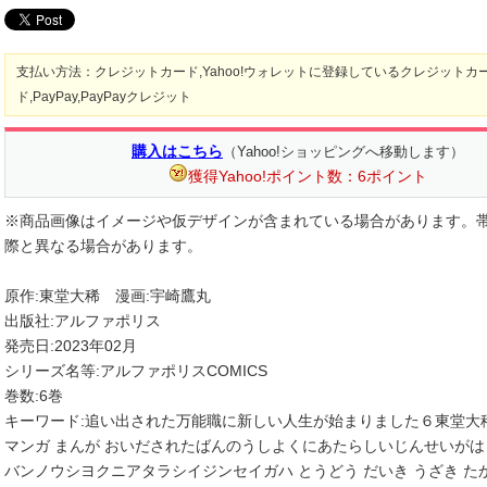
支払い方法：クレジットカード,Yahoo!ウォレットに登録しているクレジットカ
ド,PayPay,PayPayクレジット
購入はこちら
（Yahoo!ショッピングへ移動します）
獲得Yahoo!ポイント数：6ポイント
※商品画像はイメージや仮デザインが含まれている場合があります。
際と異なる場合があります。
原作:東堂大稀 漫画:宇崎鷹丸
出版社:アルファポリス
発売日:2023年02月
シリーズ名等:アルファポリスCOMICS
巻数:6巻
キーワード:追い出された万能職に新しい人生が始まりました６東堂大
マンガ まんが おいだされたばんのうしよくにあたらしいじんせいがは
バンノウシヨクニアタラシイジンセイガハ とうどう だいき うざき たか