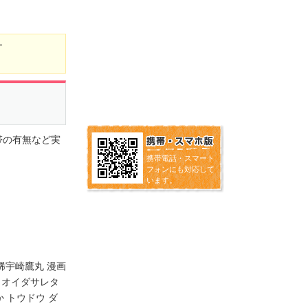
ー
帯の有無など実
携帯電話・スマート
フォンにも対応して
います。
稀宇崎鷹丸 漫画
 オイダサレタ
 トウドウ ダ