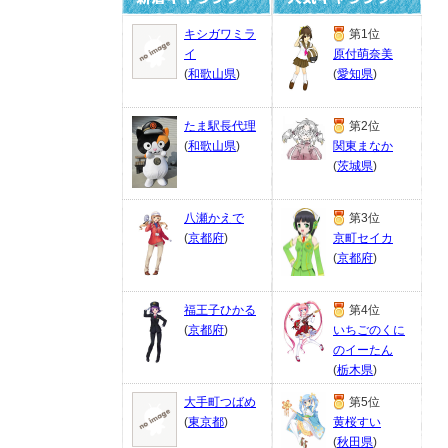
キシガワミラ
第1位
イ
原付萌奈美
(
和歌山県
)
(
愛知県
)
たま駅長代理
第2位
(
和歌山県
)
関東まなか
(
茨城県
)
八瀬かえで
第3位
(
京都府
)
京町セイカ
(
京都府
)
福王子ひかる
第4位
(
京都府
)
いちごのくに
のイーたん
(
栃木県
)
大手町つばめ
第5位
(
東京都
)
黄桜すい
(
秋田県
)