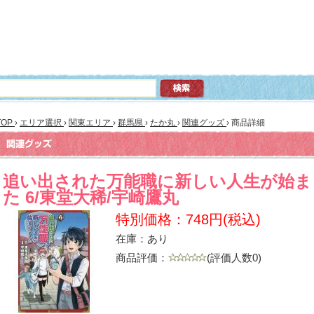
TOP
›
エリア選択
›
関東エリア
›
群馬県
›
たか丸
›
関連グッズ
›
商品詳細
追い出された万能職に新しい人生が始ま
た 6/東堂大稀/宇崎鷹丸
特別価格：748円(税込)
在庫：あり
商品評価：
(評価人数0)