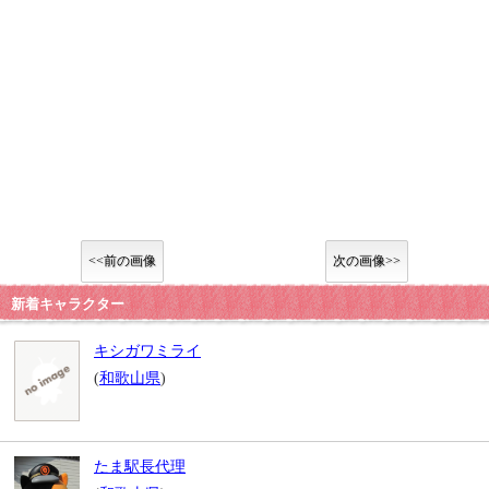
<<前の画像
次の画像>>
新着キャラクター
キシガワミライ
(
和歌山県
)
たま駅長代理