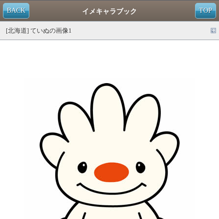
BACK
TOP
イメキャラブック
[北海道] ていぬの画像1