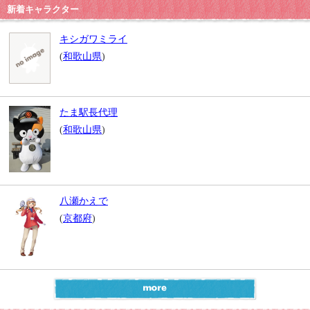
新着キャラクター
キシガワミライ
(
和歌山県
)
たま駅長代理
(
和歌山県
)
八瀬かえで
(
京都府
)