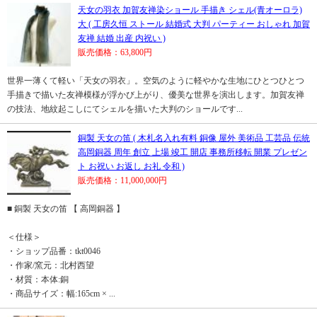
天女の羽衣 加賀友禅染ショール 手描き シェル(青オーロラ)
大 ( 工房久恒 ストール 結婚式 大判 パーティー おしゃれ 加賀
友禅 結婚 出産 内祝い )
販売価格：63,800円
世界一薄くて軽い「天女の羽衣」。空気のように軽やかな生地にひとつひとつ
手描きで描いた友禅模様が浮かび上がり、優美な世界を演出します。加賀友禅
の技法、地紋起こしにてシェルを描いた大判のショールです...
銅製 天女の笛 ( 木札名入れ有料 銅像 屋外 美術品 工芸品 伝統
高岡銅器 周年 創立 上場 竣工 開店 事務所移転 開業 プレゼン
ト お祝い お返し お礼 令和 )
販売価格：11,000,000円
■ 銅製 天女の笛 【 高岡銅器 】
＜仕様＞
・ショップ品番：tkt0046
・作家/窯元：北村西望
・材質：本体:銅
・商品サイズ：幅:165cm × ...