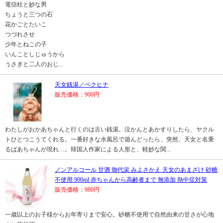
電信柱と妙な男
ちょうと三つの石
花かごとたいこ
つづれさせ
少年とねこの子
いんことしじゅうから
うさぎと二人のおじ...
天女銭湯／ペクヒナ
販売価格：900円
わたしがおかあちゃんと行くのは古い銭湯。泣かんとあかすりしたら、ヤクル
トひとつこうてくれる。一番好きな水風呂で遊んどったら、突然、天女と名乗
るばあちゃんが現れ…。韓国人作家による人形と、軽妙な関...
ノンアルコール 甘酒 御代栄 みよさかえ 天女のあまざけ 砂糖
不使用 900ml 赤ちゃんから高齢者まで 無添加 熱中症対策
販売価格：980円
一歳以上のお子様からお年寄りまで安心。砂糖不使用で自然由来の甘さが心地