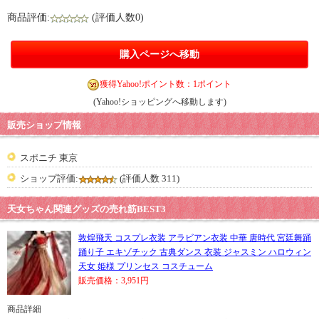
商品評価:
(評価人数0)
購入ページへ移動
獲得Yahoo!ポイント数：1ポイント
(Yahoo!ショッピングへ移動します)
販売ショップ情報
スポニチ 東京
ショップ評価:
(評価人数 311)
天女ちゃん関連グッズの売れ筋BEST3
敦煌飛天 コスプレ衣装 アラビアン衣装 中華 唐時代 宮廷舞踊
踊り子 エキゾチック 古典ダンス 衣装 ジャスミン ハロウィン
天女 姫様 プリンセス コスチューム
販売価格：3,951円
商品詳細