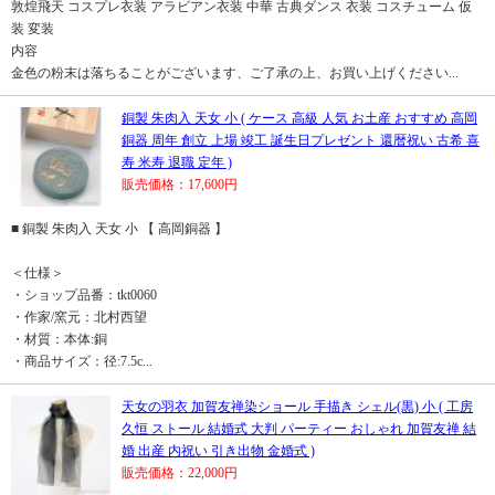
敦煌飛天 コスプレ衣装 アラビアン衣装 中華 古典ダンス 衣装 コスチューム 仮
装 変装
内容
金色の粉末は落ちることがございます、ご了承の上、お買い上げください...
銅製 朱肉入 天女 小 ( ケース 高級 人気 お土産 おすすめ 高岡
銅器 周年 創立 上場 竣工 誕生日プレゼント 還暦祝い 古希 喜
寿 米寿 退職 定年 )
販売価格：17,600円
■ 銅製 朱肉入 天女 小 【 高岡銅器 】
＜仕様＞
・ショップ品番：tkt0060
・作家/窯元：北村西望
・材質：本体:銅
・商品サイズ：径:7.5c...
天女の羽衣 加賀友禅染ショール 手描き シェル(黒) 小 ( 工房
久恒 ストール 結婚式 大判 パーティー おしゃれ 加賀友禅 結
婚 出産 内祝い 引き出物 金婚式 )
販売価格：22,000円