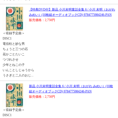
【特典DVD付】新品 小川未明童話全集 6 / 小川 未明（おがわ
みめい）(10枚組オーディオブックCD) 9784775984246-PAN
販売価格：2,750円
＜収録予定曲＞
DISC1
電信柱と妙な男
ちょうと三つの石
花かごとたいこ
つづれさせ
少年とねこの子
いんことしじゅうから
うさぎと二人のおじ...
新品 小川未明童話全集 6 / 小川 未明（おがわ みめい）(10枚
組オーディオブックCD) 9784775984246-PAN
販売価格：2,750円
＜収録予定曲＞
DISC1