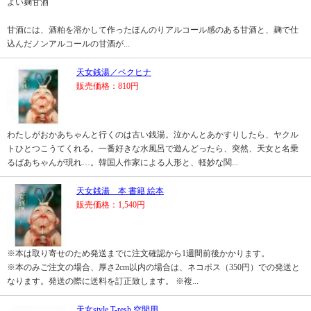
よい麹甘酒
甘酒には、酒粕を溶かして作ったほんのりアルコール感のある甘酒と、麹で仕
込んだノンアルコールの甘酒が...
天女銭湯／ペクヒナ
販売価格：810円
わたしがおかあちゃんと行くのは古い銭湯。泣かんとあかすりしたら、ヤクル
トひとつこうてくれる。一番好きな水風呂で遊んどったら、突然、天女と名乗
るばあちゃんが現れ…。韓国人作家による人形と、軽妙な関...
天女銭湯 本 書籍 絵本
販売価格：1,540円
※本は取り寄せのため発送までに注文確認から1週間前後かかります。
※本のみご注文の場合、厚さ2cm以内の場合は、ネコポス（350円）での発送と
なります。発送の際に送料を訂正致します。 ※複...
天女style T-resh 空間用