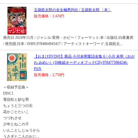
玉袋筋太郎の全女極悪列伝 / 玉袋筋太郎 〔本〕
販売価格：2,420円
発売日:2024年11月 / ジャンル:実用・ホビー / フォーマット:本 / 出版社:白夜書房
/ 発売国:日本 / ISBN:9784864945417 / アーティストキーワード:玉袋筋太...
【おまけDVD付】新品 小川未明童話全集 6 / 小川 未明（おが
わ みめい）(10枚組オーディオブックCD) 9784775984246-
PAN
販売価格：2,750円
＜収録予定曲＞
DISC1
電信柱と妙な男
ちょうと三つの石
花かごとたいこ
つづれさせ
少年とねこの子
いんことしじゅうから
うさぎと二人のおじ...