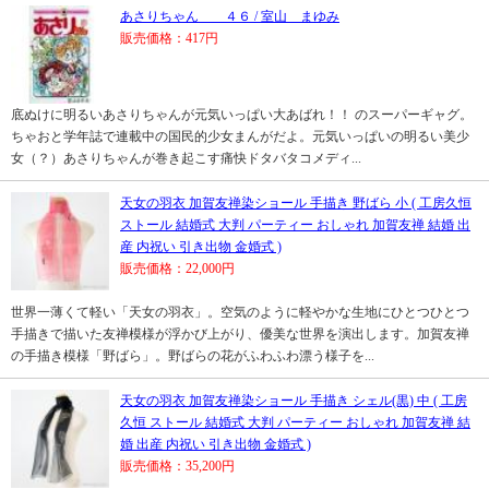
あさりちゃん ４６ / 室山 まゆみ
販売価格：417円
底ぬけに明るいあさりちゃんが元気いっぱい大あばれ！！ のスーパーギャグ。
ちゃおと学年誌で連載中の国民的少女まんがだよ。元気いっぱいの明るい美少
女（？）あさりちゃんが巻き起こす痛快ドタバタコメディ...
天女の羽衣 加賀友禅染ショール 手描き 野ばら 小 ( 工房久恒
ストール 結婚式 大判 パーティー おしゃれ 加賀友禅 結婚 出
産 内祝い 引き出物 金婚式 )
販売価格：22,000円
世界一薄くて軽い「天女の羽衣」。空気のように軽やかな生地にひとつひとつ
手描きで描いた友禅模様が浮かび上がり、優美な世界を演出します。加賀友禅
の手描き模様「野ばら」。野ばらの花がふわふわ漂う様子を...
天女の羽衣 加賀友禅染ショール 手描き シェル(黒) 中 ( 工房
久恒 ストール 結婚式 大判 パーティー おしゃれ 加賀友禅 結
婚 出産 内祝い 引き出物 金婚式 )
販売価格：35,200円