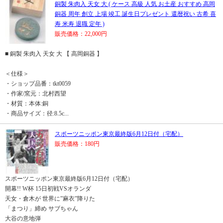
銅製 朱肉入 天女 大 ( ケース 高級 人気 お土産 おすすめ 高岡
銅器 周年 創立 上場 竣工 誕生日プレゼント 還暦祝い 古希 喜
寿 米寿 退職 定年 )
販売価格：22,000円
■ 銅製 朱肉入 天女 大 【 高岡銅器 】
＜仕様＞
・ショップ品番：tkt0059
・作家/窯元：北村西望
・材質：本体:銅
・商品サイズ：径:8.5c...
スポーツニッポン東京最終版6月12日付（宅配）
販売価格：180円
スポーツニッポン東京最終版6月12日付（宅配）
開幕!! W杯 15日初戦VSオランダ
天女・倉木が 世界に”麻衣”降りた
「まつり」締め サブちゃん
大谷の意地弾