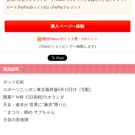
カード,PayPay,ゆっくり払い,PayPayクレジット
購入ページへ移動
獲得Yahoo!ポイント数：1ポイント
(Yahoo!ショッピングへ移動します)
商品説明
ガッツ石松
スポーツニッポン東京最終版6月12日付（宅配）
開幕!! W杯 15日初戦VSオランダ
天女・倉木が 世界に”麻衣”降りた
「まつり」締め サブちゃん
大谷の意地弾