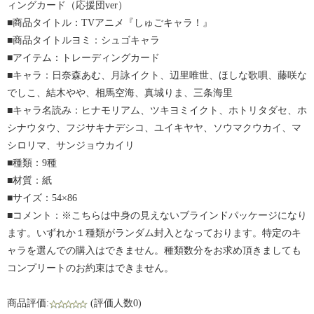
ィングカード（応援団ver）
■商品タイトル：TVアニメ『しゅごキャラ！』
■商品タイトルヨミ：シュゴキャラ
■アイテム：トレーディングカード
■キャラ：日奈森あむ、月詠イクト、辺里唯世、ほしな歌唄、藤咲な
でしこ、結木やや、相馬空海、真城りま、三条海里
■キャラ名読み：ヒナモリアム、ツキヨミイクト、ホトリタダセ、ホ
シナウタウ、フジサキナデシコ、ユイキヤヤ、ソウマクウカイ、マ
シロリマ、サンジョウカイリ
■種類：9種
■材質：紙
■サイズ：54×86
■コメント：※こちらは中身の見えないブラインドパッケージになり
ます。いずれか１種類がランダム封入となっております。特定のキ
ャラを選んでの購入はできません。種類数分をお求め頂きましても
コンプリートのお約束はできません。
商品評価:
(評価人数0)