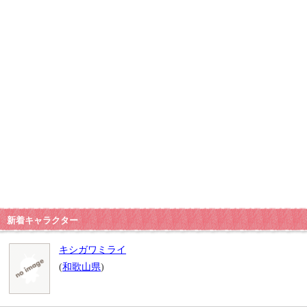
新着キャラクター
キシガワミライ
(
和歌山県
)