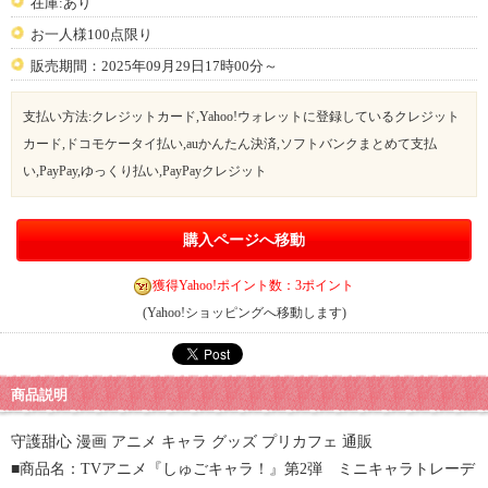
在庫:あり
お一人様100点限り
販売期間：2025年09月29日17時00分～
支払い方法:クレジットカード,Yahoo!ウォレットに登録しているクレジット
カード,ドコモケータイ払い,auかんたん決済,ソフトバンクまとめて支払
い,PayPay,ゆっくり払い,PayPayクレジット
購入ページへ移動
獲得Yahoo!ポイント数：3ポイント
(Yahoo!ショッピングへ移動します)
商品説明
守護甜心 漫画 アニメ キャラ グッズ プリカフェ 通販
■商品名：TVアニメ『しゅごキャラ！』第2弾 ミニキャラトレーデ