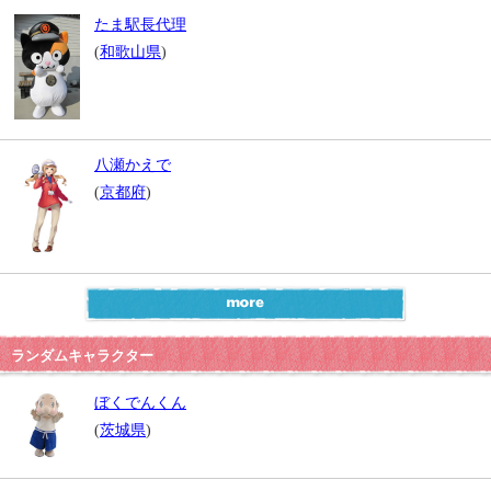
たま駅長代理
(
和歌山県
)
八瀬かえで
(
京都府
)
ランダムキャラクター
ぼくでんくん
(
茨城県
)