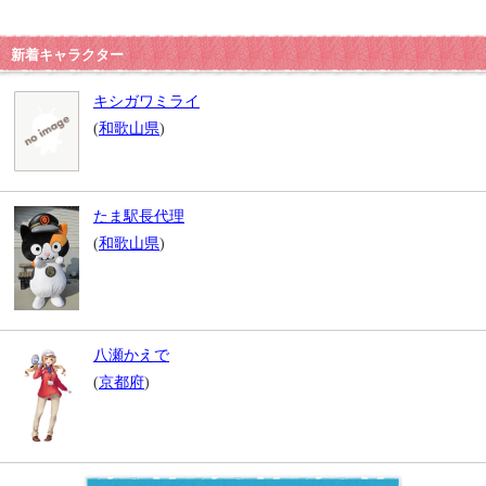
新着キャラクター
キシガワミライ
(
和歌山県
)
たま駅長代理
(
和歌山県
)
八瀬かえで
(
京都府
)