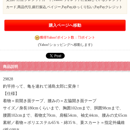
カード,商品代引,銀行振込,ペイジー,PayPay,ゆっくり払い,PayPayクレジット
購入ページへ移動
獲得Yahoo!ポイント数：73ポイント
(Yahoo!ショッピングへ移動します)
商品説明
29828
釣竿持って、亀を連れて浦島太郎に変身！
【仕様】
着物＝前開き面テープ、腰みの＝左脇開き面テープ
サイズ／身長180cmくらいまで、胸囲102cmまで、胴囲98cmまで、
腰囲102cmまで、着物丈70cm、肩幅54cm、袖丈44cm、腰みの丈65cm
素材／着物＝ポリエステル65％・綿35％、蓑スカート＝指定外繊維
(紙)100％