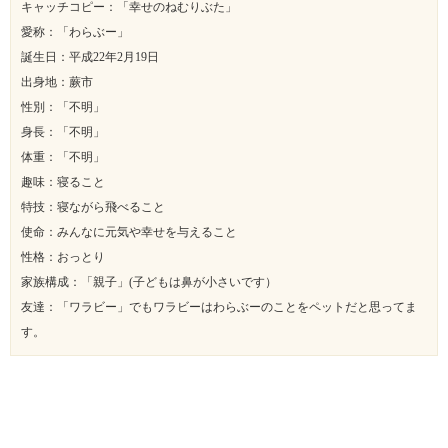
キャッチコピー：「幸せのねむりぶた」
愛称：「わらぶー」
誕生日：平成22年2月19日
出身地：蕨市
性別：「不明」
身長：「不明」
体重：「不明」
趣味：寝ること
特技：寝ながら飛べること
使命：みんなに元気や幸せを与えること
性格：おっとり
家族構成：「親子」(子どもは鼻が小さいです）
友達：「ワラビー」でもワラビーはわらぶーのことをペットだと思ってま
す。