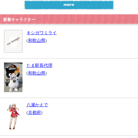
新着キャラクター
キシガワミライ
(
和歌山県
)
たま駅長代理
(
和歌山県
)
八瀬かえで
(
京都府
)