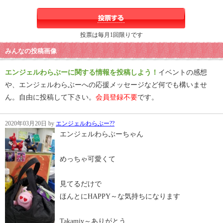
投票は毎月1回限りです
みんなの投稿画像
エンジェルわらぶーに関する情報を投稿しよう！
イベントの感想
や、エンジェルわらぶーへの応援メッセージなど何でも構いませ
ん。自由に投稿して下さい。
会員登録不要
です。
2020年03月20日 by
エンジェルわらぶー??
エンジェルわらぶーちゃん
めっちゃ可愛くて
見てるだけで
ほんとにHAPPY～な気持ちになります
Takamiy～ありがとう