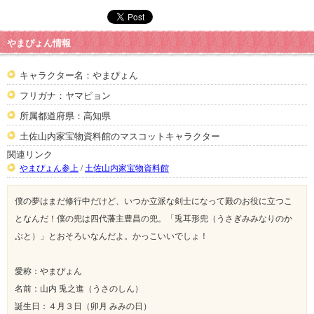
やまぴょん情報
キャラクター名：やまぴょん
フリガナ：ヤマピョン
所属都道府県：高知県
土佐山内家宝物資料館のマスコットキャラクター
関連リンク
やまぴょん参上
/
土佐山内家宝物資料館
僕の夢はまだ修行中だけど、いつか立派な剣士になって殿のお役に立つこ
となんだ！僕の兜は四代藩主豊昌の兜。「兎耳形兜（うさぎみみなりのか
ぶと）」とおそろいなんだよ。かっこいいでしょ！
愛称：やまぴょん
名前：山内 兎之進（うさのしん）
誕生日：４月３日（卯月 みみの日）