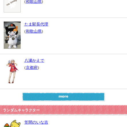
(
和歌山県
)
たま駅長代理
(
和歌山県
)
八瀬かえで
(
京都府
)
ランダムキャラクター
笠間のいな吉