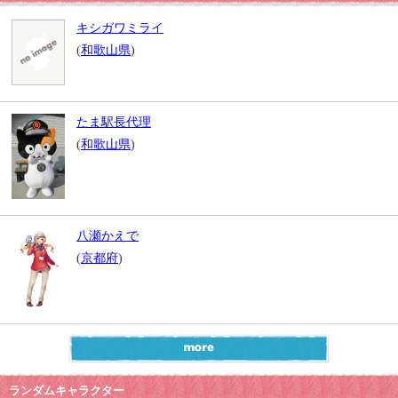
キシガワミライ
(
和歌山県
)
たま駅長代理
(
和歌山県
)
八瀬かえで
(
京都府
)
ランダムキャラクター