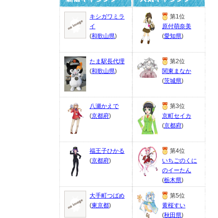
キシガワミラ
第1位
イ
原付萌奈美
(
和歌山県
)
(
愛知県
)
たま駅長代理
第2位
(
和歌山県
)
関東まなか
(
茨城県
)
八瀬かえで
第3位
(
京都府
)
京町セイカ
(
京都府
)
福王子ひかる
第4位
(
京都府
)
いちごのくに
のイーたん
(
栃木県
)
大手町つばめ
第5位
(
東京都
)
黄桜すい
(
秋田県
)