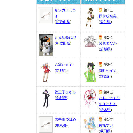
キシガワミラ
第1位
イ
原付萌奈美
(
和歌山県
)
(
愛知県
)
たま駅長代理
第2位
(
和歌山県
)
関東まなか
(
茨城県
)
八瀬かえで
第3位
(
京都府
)
京町セイカ
(
京都府
)
福王子ひかる
第4位
(
京都府
)
いちごのくに
のイーたん
(
栃木県
)
大手町つばめ
第5位
(
東京都
)
黄桜すい
(
秋田県
)