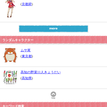
(
京都府
)
ランダムキャラクター
ムサ尾
(
東京都
)
高知の野菜11人きょうだい
(
高知県
)
キーワード検索