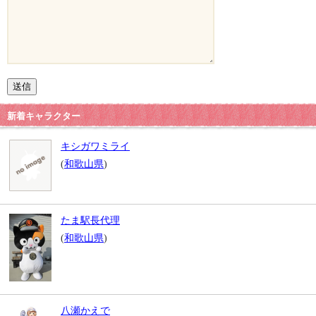
新着キャラクター
キシガワミライ
(
和歌山県
)
たま駅長代理
(
和歌山県
)
八瀬かえで