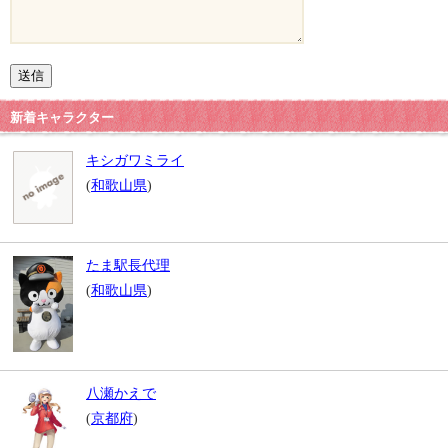
新着キャラクター
キシガワミライ
(
和歌山県
)
たま駅長代理
(
和歌山県
)
八瀬かえで
(
京都府
)