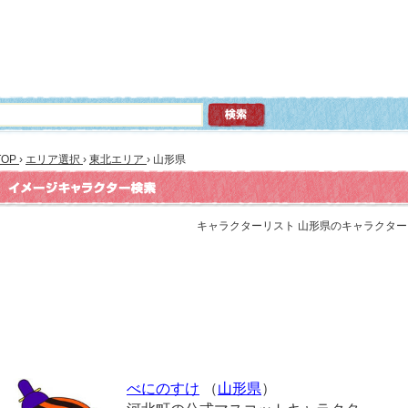
TOP
›
エリア選択
›
東北エリア
›
山形県
キャラクターリスト 山形県のキャラクター 全
べにのすけ
（
山形県
）