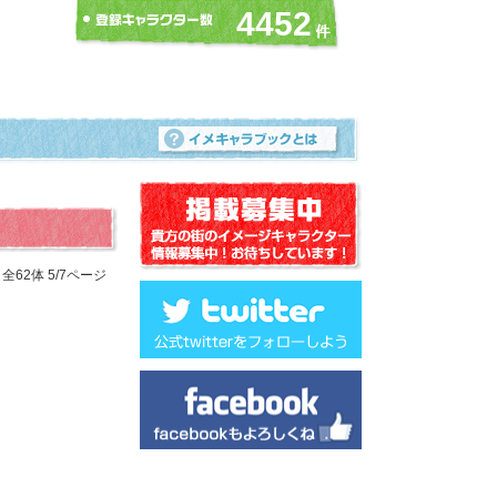
4452
62体 5/7ページ