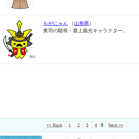
もがにゃん
（
山形県
）
奥羽の驍将・最上義光キャラクター。
<< Back
1
2
3
4
5
Next >>