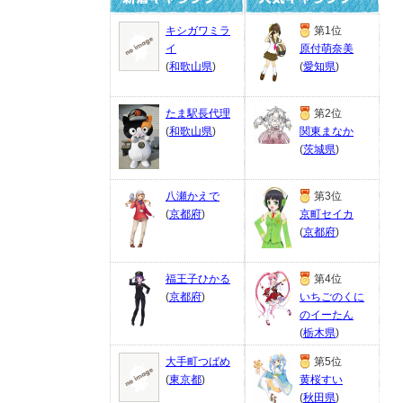
キシガワミラ
第1位
イ
原付萌奈美
(
和歌山県
)
(
愛知県
)
たま駅長代理
第2位
(
和歌山県
)
関東まなか
(
茨城県
)
八瀬かえで
第3位
(
京都府
)
京町セイカ
(
京都府
)
福王子ひかる
第4位
(
京都府
)
いちごのくに
のイーたん
(
栃木県
)
大手町つばめ
第5位
(
東京都
)
黄桜すい
(
秋田県
)