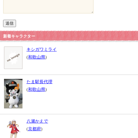
新着キャラクター
キシガワミライ
(
和歌山県
)
たま駅長代理
(
和歌山県
)
八瀬かえで
(
京都府
)