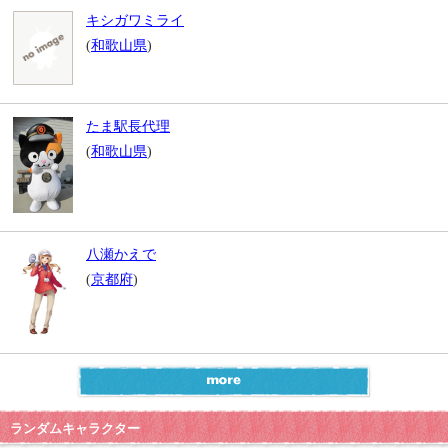
キシガワミライ
(
和歌山県
)
たま駅長代理
(
和歌山県
)
八瀬かえで
(
京都府
)
ランダムキャラクター