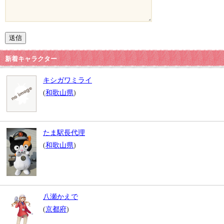
新着キャラクター
キシガワミライ
(
和歌山県
)
たま駅長代理
(
和歌山県
)
八瀬かえで
(
京都府
)