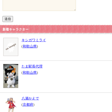
新着キャラクター
キシガワミライ
(
和歌山県
)
たま駅長代理
(
和歌山県
)
八瀬かえで
(
京都府
)