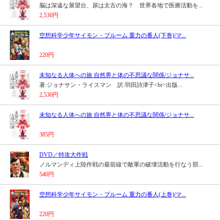
脳は深遠な展望台、尿は太古の海？ 世界各地で医療活動を...
2,530円
空想科学少年サイモン・ブルーム 重力の番人(下巻)/マ...
220円
未知なる人体への旅 自然界と体の不思議な関係/ジョナサ...
著:ジョナサン・ライスマン 訳:羽田詩津子<br>出版...
2,530円
未知なる人体への旅 自然界と体の不思議な関係/ジョナサ...
385円
DVD／特攻大作戦
ノルマンディ上陸作戦の最前線で敵軍の破壊活動を行なう部...
540円
空想科学少年サイモン・ブルーム 重力の番人(上巻)/マ...
220円