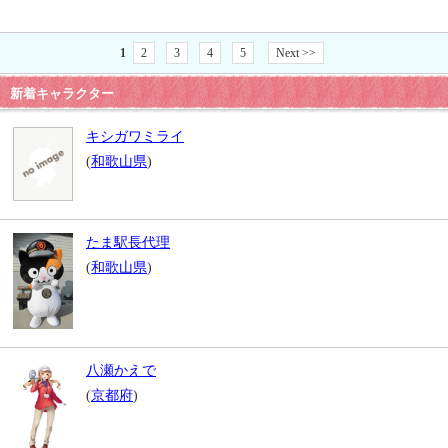
1
2
3
4
5
Next >>
新着キャラクター
キシガワミライ
(
和歌山県
)
たま駅長代理
(
和歌山県
)
八瀬かえで
(
京都府
)