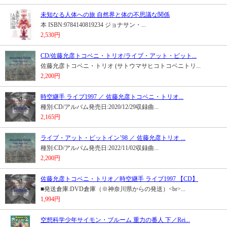
未知なる人体への旅 自然界と体の不思議な関係
本 ISBN:9784140819234 ジョナサン・...
2,530円
CD/佐藤允彦トコベニ・トリオ/ライブ・アット・ピット...
佐藤允彦トコベニ・トリオ (サトウマサヒコトコベニトリ...
2,200円
時空継手 ライブ1997 ／ 佐藤允彦トコベニ・トリオ...
種別:CD/アルバム発売日:2020/12/29収録曲...
2,165円
ライブ・アット・ピットイン’98 ／ 佐藤允彦トリオ ...
種別:CD/アルバム発売日:2022/11/02収録曲...
2,200円
佐藤允彦トコベニ・トリオ／時空継手 ライブ1997 【CD】
■発送倉庫:DVD倉庫（※神奈川県からの発送）<br>...
1,994円
空想科学少年サイモン・ブルーム 重力の番人 下／Rei...