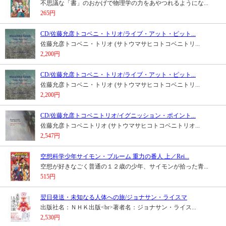
不思議な「書」のおかげで物理学の力をあやつれるようにな...
265円
CD/佐藤允彦トコベニ・トリオ/ライブ・アット・ピット...
佐藤允彦トコベニ・トリオ (サトウマサヒコトコベニトリ...
2,200円
CD/佐藤允彦トコベニ・トリオ/ライブ・アット・ピット...
佐藤允彦トコベニ・トリオ (サトウマサヒコトコベニトリ...
2,200円
CD/佐藤允彦トコベニトリオ/イグニッション・ポイント...
佐藤允彦トコベニトリオ (サトウマサヒコトコベニトリオ...
2,547円
空想科学少年サイモン・ブルーム 重力の番人 上／Rei...
空想が好きなごく普通の１２歳の少年、サイモンが拾った青...
515円
翌日発送・未知なる人体への旅/ジョナサン・ライスマ
出版社名：ＮＨＫ出版<br>著者名：ジョナサン・ライス...
2,530円