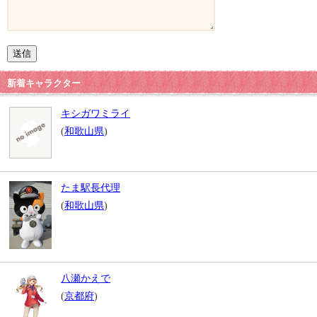
新着キャラクター
キシガワミライ
(
和歌山県
)
たま駅長代理
(
和歌山県
)
八瀬かえで
(
京都府
)