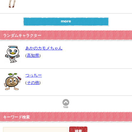
ランダムキャラクター
あかのカモメちゃん
(
高知県
)
つっちー
(
その他
)
キーワード検索