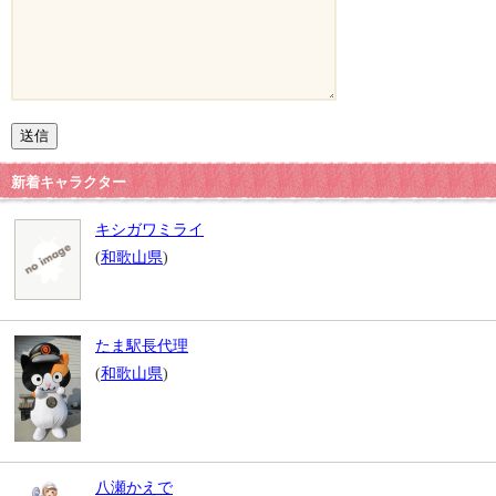
新着キャラクター
キシガワミライ
(
和歌山県
)
たま駅長代理
(
和歌山県
)
八瀬かえで